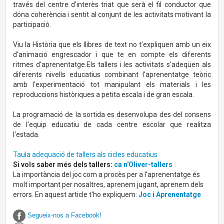
través del centre d'interès triat que serà el fil conductor que
dóna coherència i sentit al conjunt de les activitats motivant la
participació.
Viu la Història que els llibres de text no t'expliquen amb un eix
d'animació engrescador i que te en compte els diferents
ritmes d'aprenentatge.Els tallers i les activitats s'adeqüen als
diferents nivells educatius combinant l'aprenentatge teòric
amb l'experimentació tot manipulant els materials i les
reproduccions històriques a petita escala i de gran escala.
La programació de la sortida es desenvolupa des del consens
de l'equip educatiu de cada centre escolar que realitza
l'estada.
Taula adequació de tallers als cicles educatius
Si vols saber més dels tallers:
ca n'Oliver-tallers
La importància del joc com a procès per a l'aprenentatge és
molt important per nosaltres, aprenem jugant, aprenem dels
errors. En aquest article t'ho expliquem:
Joc i Aprenentatge
Segueix-nos a Facebook!