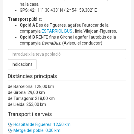
ha la casa.
GPS: 42º 11' 30.433" N / 2º 54' 59.302" E
Transport públic
:
Opció A
Des de Figueres, agafeu l'autocar de la
companyia
ESTARRIOL BUS
, línia Vilajoan-Figueres.
Opció B
RENFE fins a Girona i agafar l'autobús de la
companyia
BarnaBus.
(Aviseu el conductor)
Distàncies principals
de Barcelona: 128,00 km
de Girona: 29,00 km
de Tarragona: 218,00 km
de Lleida: 253,00 km
Transport i serveis
Hospital de Figueres: 12,50 km
Metge del poble: 0,00 km