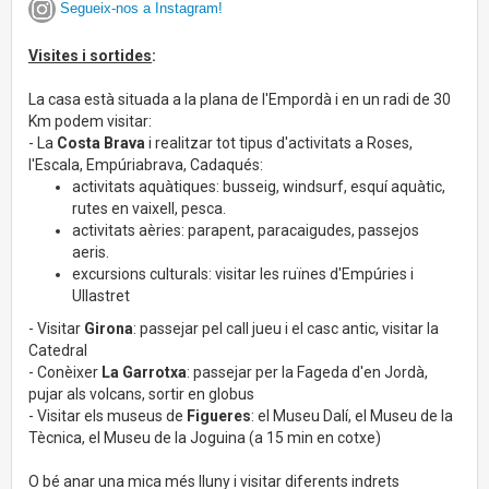
Segueix-nos a Instagram!
Visites i sortides
:
La casa està situada a la plana de l'Empordà i en un radi de 30
Km podem visitar:
- La
Costa Brava
i realitzar tot tipus d'activitats a Roses,
l'Escala, Empúriabrava, Cadaqués:
activitats aquàtiques: busseig, windsurf, esquí aquàtic,
rutes en vaixell, pesca.
activitats aèries: parapent, paracaigudes, passejos
aeris.
excursions culturals: visitar les ruïnes d'Empúries i
Ullastret
- Visitar
Girona
: passejar pel call jueu i el casc antic, visitar la
Catedral
- Conèixer
La Garrotxa
: passejar per la Fageda d'en Jordà,
pujar als volcans, sortir en globus
- Visitar els museus de
Figueres
: el Museu Dalí, el Museu de la
Tècnica, el Museu de la Joguina (a 15 min en cotxe)
O bé anar una mica més lluny i visitar diferents indrets