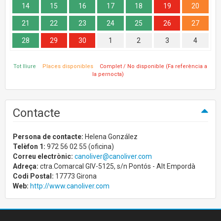
14
15
16
17
18
19
20
21
22
23
24
25
26
27
28
29
30
1
2
3
4
Tot lliure
Places disponibles
Complet / No disponible (Fa referència a
la pernocta)
Contacte
Persona de contacte:
Helena González
Telèfon 1:
972 56 02 55 (oficina)
Correu electrònic:
canoliver@canoliver.com
Adreça:
ctra.Comarcal GIV-5125, s/n Pontós - Alt Empordà
Codi Postal:
17773 Girona
Web:
http://www.canoliver.com