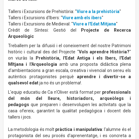
Tallers i Excursions de Prehistòria: "
Viure a la prehistòria
"
Tallers i Excursions d'Ibers: "
Viure amb els ibers
"
Tallers i Excursions de Medieval: "
Viure a l'Edat Mitjana
"
Crèdit de Síntesi: Gestió del
Projecte de Recerca
Arqueològic
Treballem per la difusió i el coneixement del nostre Patrimoni
històric i cultural des del Projecte "
Vols aprendre Història?
"
on viuràs la
Prehistòria, l'Edat Antiga i els Ibers, l'Edat
MItjana i l'Arqueologia
amb una proposta didàctica plena
d'ambientacions a gran escala, creativa i vivencial on sereu els
autèntics protagonistes perquè
aprendre i divertir-se a
qualsevol edat
ja no és un problema!.
L'equip educatiu de Ca n'Oliver està format per
professionals
del món del lleure, historiadors, arqueòlegs i
pedagogs
que preparen i desenvolupen les activitats que la
casa ofereix, garantint la qualitat pedagògica i docent dels
tallers i jocs.
La metodologia és molt
pràctica i manipulativa
: l'alumne és el
protagonista del seu procés d'aprenentatge, i es concreta a