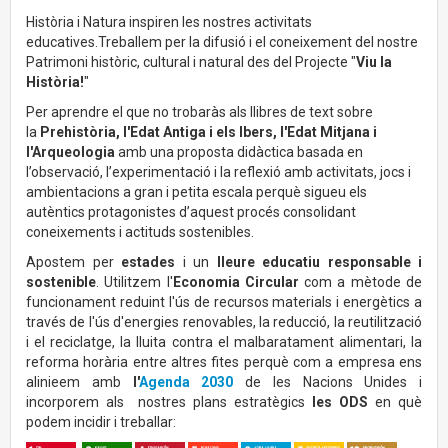
Història i Natura inspiren les nostres activitats
educatives.Treballem per la difusió i el coneixement del nostre
Patrimoni històric, cultural i natural des del Projecte "
Viu la
Història!
"
Per aprendre el que no trobaràs als llibres de text sobre
la
Prehistòria, l'Edat Antiga i els Ibers, l'Edat Mitjana i
l'Arqueologia
amb una proposta didàctica basada en
l’observació, l’experimentació i la reflexió amb activitats, jocs i
ambientacions a gran i petita escala perquè sigueu els
autèntics protagonistes d’aquest procés consolidant
coneixements i actituds sostenibles.
Apostem per
estades
i un
lleure educatiu responsable i
sostenible
. Utilitzem l'
Economia Circular
com a mètode de
funcionament reduint l'ús de recursos materials i energètics a
través de l'ús d'energies renovables, la reducció, la reutilització
i el reciclatge, la lluita contra el malbaratament alimentari, la
reforma horària entre altres fites perquè com a empresa ens
alinieem amb
l'
Agenda 2030
de les Nacions Unides i
incorporem als nostres plans estratègics
les ODS
en què
podem incidir i treballar: