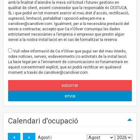
amb la finalitat d'atendre la meva sol·licitud i futures gestions en
qualitat de client, essent coneixedor que la responsable és CESTUCA,
SL i que podré en tot moment exercir el meu dret d'accés, rectificació,
supressió, limitació, portabilitat i oposició adreçant-me a
canoliver@canoliver.com
. Igualment, per a la necessària prestació del
servei a contractar, accepto que Ca n'Oliver comuniqui les dades
estrictament necessàries a l’empresa o empreses que prestin algun
servei a la nostra instal·lació en el cas de formalitzar la reserva.
Vull rebre informació de Ca n'Oliver que pugui ser del meu interès,
sobre notícies, serveis, esdeveniments i/o activitats de la instal·lació.
La base legal per a l'enviament de comunicacions es fonamentarà en
aquest consentiment explícit, que es podrà rectificar en qualsevol
moment a través de
canoliver@canoliver.com
.
esborrar
envia
Calendari d'ocupació
Agost i