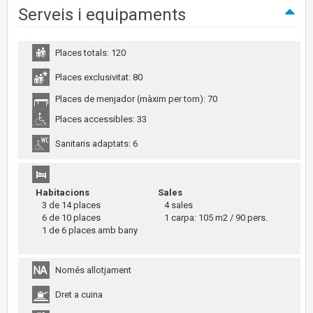
Serveis i equipaments
Places totals: 120
Places exclusivitat: 80
Places de menjador (màxim per torn): 70
Places accessibles: 33
Sanitaris adaptats: 6
Habitacions
Sales
3 de 14 places
4 sales
6 de 10 places
1 carpa: 105 m2 / 90 pers.
1 de 6 places amb bany
Només allotjament
Dret a cuina