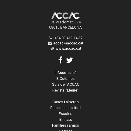
Cr. Viladomat, 174
08015 BARCELONA
+34 93 412 14 37
accac@accac.cat
www.accac.cat
L'Associació
E-Colònies
Guia de l'ACCAC
Revista "Lleure"
Cases i albergs
Fes una sol·licitud
Escoles
Entitats
Famílies i amics