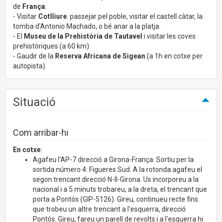
de
França
:
- Visitar
Cotlliure
: passejar pel poble, visitar el castell càtar, la
tomba d'Antonio Machado, o bé anar a la platja.
- El
Museu de la Prehistòria de Tautavel
i visitar les coves
prehistòriques (a 60 km)
- Gaudir de la
Reserva Africana de Sigean
(a 1h en cotxe per
autopista).
Situació
Com arribar-hi
En cotxe
:
Agafeu l'AP-7 direcció a Girona-França. Sortiu per la
sortida número 4: Figueres Sud. A la rotonda agafeu el
segon trencant direcció N-II-Girona. Us incorporeu a la
nacional i a 5 minuts trobareu, a la dreta, el trencant que
porta a Pontós (GIP-5126). Gireu, continueu recte fins
que trobeu un altre trencant a l'esquerra, direcció
Pontós. Gireu, fareu un parell de revolts i a l'esquerra hi