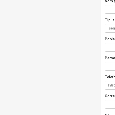
Nom g
Tipus 
Pobla
Perso
Telèf
Corre