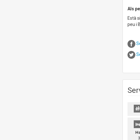
Als pe
Està s
peu i 
S
S
Ser
Ha
3 