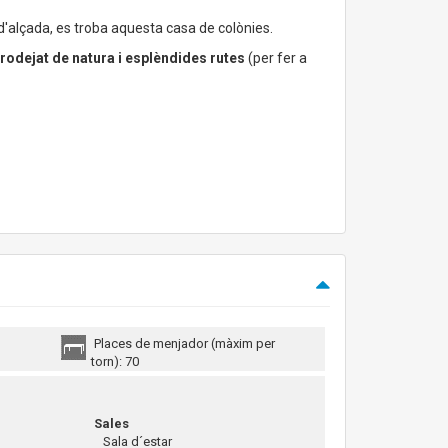
d'alçada, es troba aquesta casa de colònies.
 rodejat de natura i esplèndides rutes
(per fer a
Places de menjador (màxim per
torn): 70
Sales
Sala d´estar