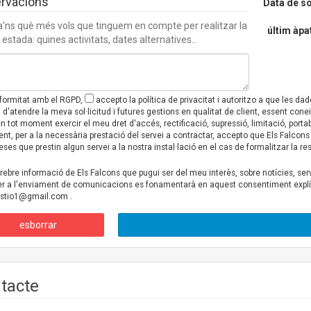
rvacions
Data de so
a'ns què més vols que tinguem en compte per realitzar la
últim àpa
 estada: quines activitats, dates alternatives...
formitat amb el RGPD,
accepto la política de privacitat i autoritzo a que les da
at d'atendre la meva sol·licitud i futures gestions en qualitat de client, essent 
n tot moment exercir el meu dret d'accés, rectificació, supressió, limitació, porta
nt, per a la necessària prestació del servei a contractar, accepto que Els Falco
ses que prestin algun servei a la nostra instal·lació en el cas de formalitzar la re
rebre informació de Els Falcons que pugui ser del meu interès, sobre notícies, serv
er a l'enviament de comunicacions es fonamentarà en aquest consentiment explíc
estio1@gmail.com
.
esborrar
tacte