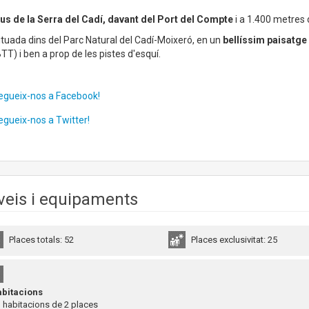
us de la Serra del Cadí, davant del Port del Compte
i a 1.400 metres 
ituada dins del Parc Natural del Cadí-Moixeró, en un
bellíssim paisatge
BTT) i ben a prop de les pistes d'esquí.
egueix-nos a Facebook!
egueix-nos a Twitter!
veis i equipaments
Places totals: 52
Places exclusivitat: 25
bitacions
habitacions de 2 places