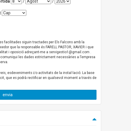
rtida
/
/
t
des facilitades siguin tractades per Els Falcons amb la
coneixedor que la responsable és FARELL PASTOR, XAVIER i que
bilitat i oposició adreçant-me a
servigestio1@gmail.com
.
ns comuniqui les dades estrictament necessàries a l’empresa
serva.
eis, esdeveniments i/o activitats de la instal·lació. La base
it, que es podrà rectificar en qualsevol moment a través de
envia