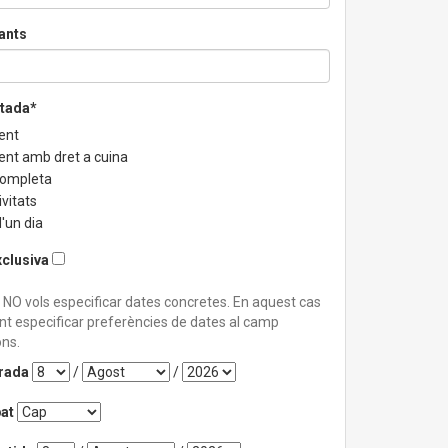
ants
stada*
ent
ent amb dret a cuina
completa
vitats
'un dia
xclusiva
 NO vols especificar dates concretes. En aquest cas
nt especificar preferències de dates al camp
ns.
trada
/
/
at