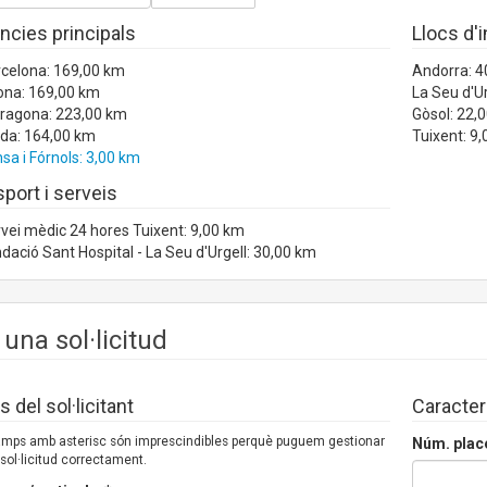
ncies principals
Llocs d'
rcelona: 169,00 km
Andorra: 4
ona: 169,00 km
La Seu d'U
rragona: 223,00 km
Gòsol: 22,
ida: 164,00 km
Tuixent: 9
sa i Fórnols: 3,00 km
port i serveis
vei mèdic 24 hores Tuixent: 9,00 km
dació Sant Hospital - La Seu d'Urgell: 30,00 km
 una sol·licitud
 del sol·licitant
Caracter
camps amb asterisc són imprescindibles perquè puguem gestionar
Núm. plac
 sol·licitud correctament.