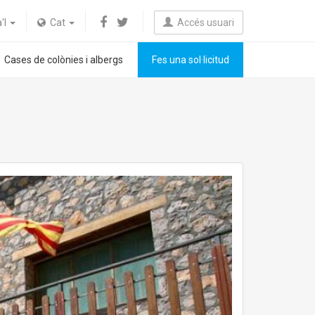
a'l
Cat
Accés usuari
Cases de colònies i albergs
Fes una sol·licitud