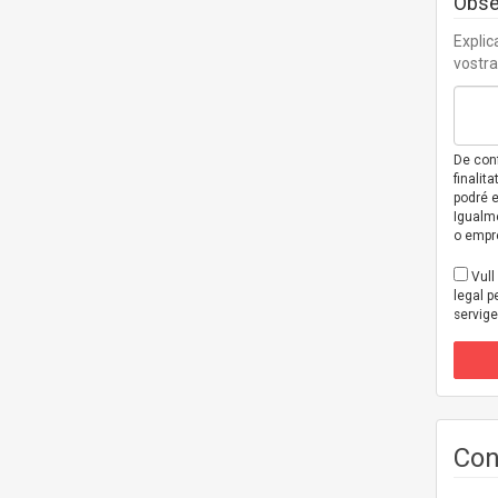
Obse
Explic
vostra
De con
finalit
podré e
Igualme
o empre
Vull 
legal p
servig
Con