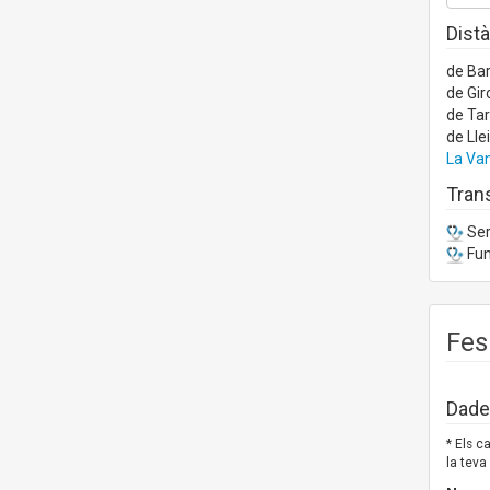
Distà
de Ba
de Gir
de Ta
de Lle
La Van
Trans
Ser
Fun
Fes
Dades
* Els 
la teva