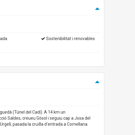
yada
Sostenibilitat i renovables
rguedà (Túnel del Cadí). A 14 km un
ció Saldes, creueu Gòsol i seguiu cap a Josa del
Urgell, pasada la cruïlla d'entrada a Cornellana.