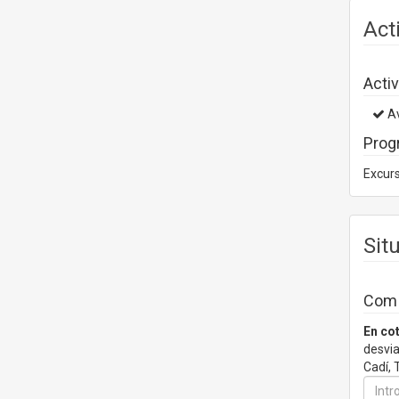
Act
Activ
Av
Prog
Excur
Sit
Com a
En co
desvia
Cadí, 