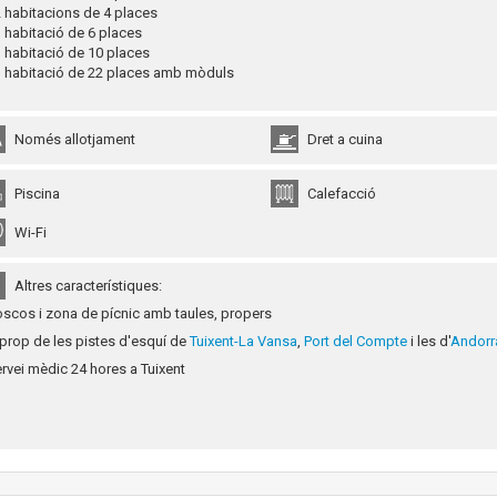
habitacions de 4 places
habitació de 6 places
habitació de 10 places
habitació de 22 places amb mòduls
Només allotjament
Dret a cuina
Piscina
Calefacció
Wi-Fi
Altres característiques:
oscos i zona de pícnic amb taules, propers
 prop de les pistes d'esquí de
Tuixent-La Vansa
,
Port del Compte
i les d'
Andorr
rvei mèdic 24 hores a Tuixent