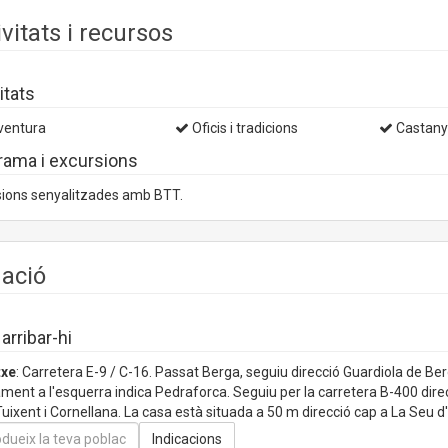
ivitats i recursos
itats
entura
Oficis i tradicions
Castan
rama i excursions
sions senyalitzades amb BTT.
uació
rribar-hi
txe
: Carretera E-9 / C-16. Passat Berga, seguiu direcció Guardiola de Be
ment a l'esquerra indica Pedraforca. Seguiu per la carretera B-400 direc
Tuixent i Cornellana. La casa està situada a 50 m direcció cap a La Seu d'