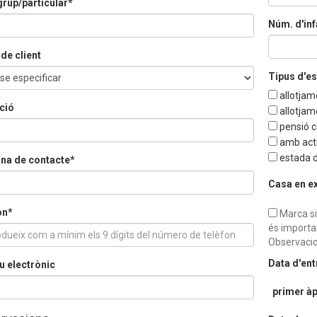
rup/particular*
Núm. d'inf
de client
Tipus d'e
allotjam
ció
allotjam
pensió 
amb acti
estada d
na de contacte*
Casa en e
on*
Marca si
és importa
Observacio
Data d'en
u electrònic
primer àp