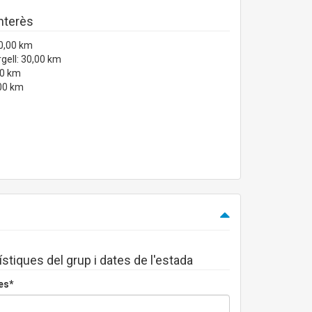
interès
0,00 km
rgell: 30,00 km
00 km
,00 km
ístiques del grup i dates de l'estada
es*