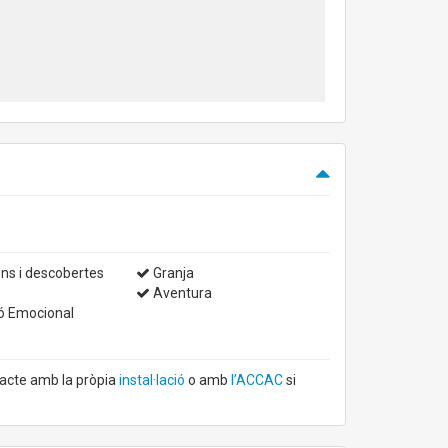
ns i descobertes
Granja
Aventura
ó Emocional
tacte amb la pròpia
instal·lació
o amb
l’ACCAC
si