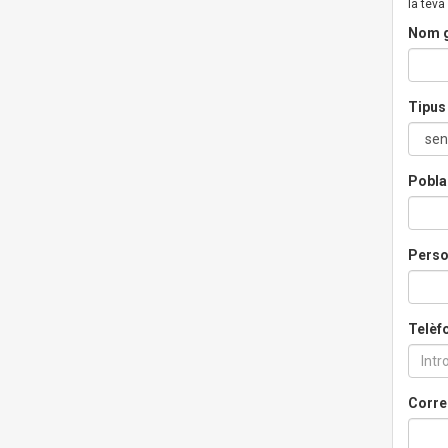
la teva
Nom g
Tipus 
Pobla
Perso
Telèf
Corre