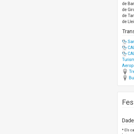
de Ba
de Gir
de Ta
de Lle
Trans
San
CAP
CAP
Turism
Aeropo
Tre
Bus
Fes
Dades
* Els 