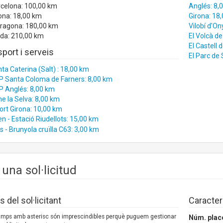
rcelona: 100,00 km
Anglés: 8,
ona: 18,00 km
Girona: 18
rragona: 180,00 km
Vilobí d'On
ida: 210,00 km
El Volcà de
El Castell 
port i serveis
El Parc de
ta Caterina (Salt) : 18,00 km
 Santa Coloma de Farners: 8,00 km
 Anglés: 8,00 km
e la Selva: 8,00 km
rt Girona: 10,00 km
n - Estació Riudellots: 15,00 km
 - Brunyola cruïlla C63: 3,00 km
 una sol·licitud
 del sol·licitant
Caracter
camps amb asterisc són imprescindibles perquè puguem gestionar
Núm. plac