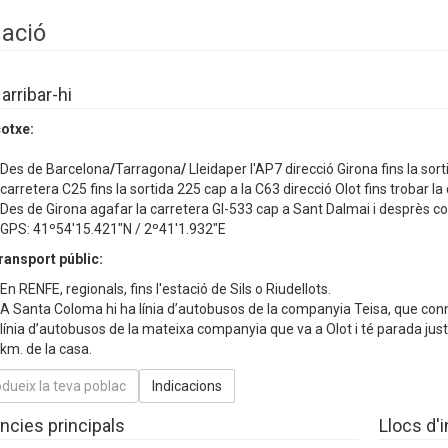
uació
rribar-hi
otxe:
Des de Barcelona
/
Tarragona
/
Lleidaper l'AP7 direcció Girona fins la sor
carretera C25 fins la sortida 225 cap a la C63 direcció Olot fins trobar l
Des de Girona agafar la carretera GI-533 cap a Sant Dalmai i desprès co
GPS: 41º54'15.421"N / 2º41'1.932"E
ransport públic:
En RENFE, regionals, fins l'estació de Sils o Riudellots.
A Santa Coloma hi ha línia d’autobusos de la companyia Teisa, que conn
línia d’autobusos de la mateixa companyia que va a Olot i té parada just
km. de la casa.
ncies principals
Llocs d'