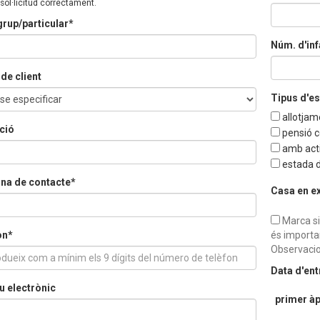
 sol·licitud correctament.
rup/particular*
Núm. d'inf
de client
Tipus d'e
allotjam
ció
pensió 
amb acti
estada d
na de contacte*
Casa en e
Marca si
on*
és importa
Observacio
Data d'en
u electrònic
primer àp