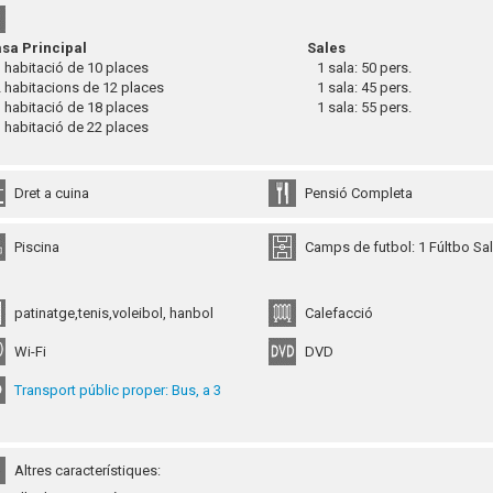
sa Principal
Sales
habitació de 10 places
1 sala: 50 pers.
habitacions de 12 places
1 sala: 45 pers.
habitació de 18 places
1 sala: 55 pers.
habitació de 22 places
Dret a cuina
Pensió Completa
Piscina
Camps de futbol: 1 Fúltbo S
patinatge,tenis,voleibol, hanbol
Calefacció
Wi-Fi
DVD
Transport públic proper: Bus, a 3
m
Altres característiques: