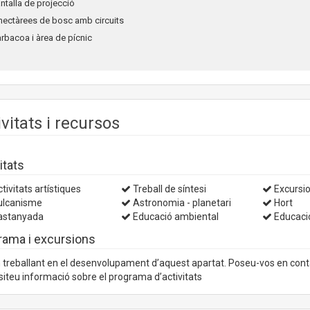
antalla de projecció
 hectàrees de bosc amb circuits
arbacoa i àrea de pícnic
ivitats i recursos
itats
tivitats artístiques
Treball de síntesi
Excursio
lcanisme
Astronomia - planetari
Hort
stanyada
Educació ambiental
Educaci
rama i excursions
treballant en el desenvolupament d’aquest apartat. Poseu-vos en con
iteu informació sobre el programa d’activitats