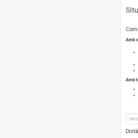
Sit
Com a
Amb c
Amb t
Distà