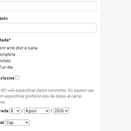
ants
stada*
ent amb dret a cuina
completa
vitats
'un dia
xclusiva
 NO vols especificar dates concretes. En aquest cas
nt especificar preferències de dates al camp
ns.
trada
/
/
at