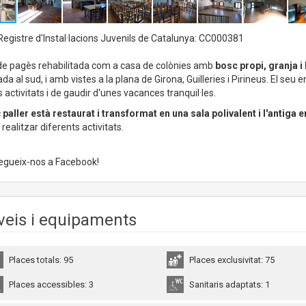
egistre d'Instal·lacions Juvenils de Catalunya: CC000381
de pagès rehabilitada com a casa de colònies amb
bosc propi, granja i 
da al sud, i amb vistes a la plana de Girona, Guilleries i Pirineus. El seu en
 activitats i de gaudir d'unes vacances tranquil·les.
c
paller està restaurat i transformat en una sala polivalent i l'antiga 
realitzar diferents activitats.
gueix-nos a Facebook!
veis i equipaments
Places totals: 95
Places exclusivitat: 75
Places accessibles: 3
Sanitaris adaptats: 1