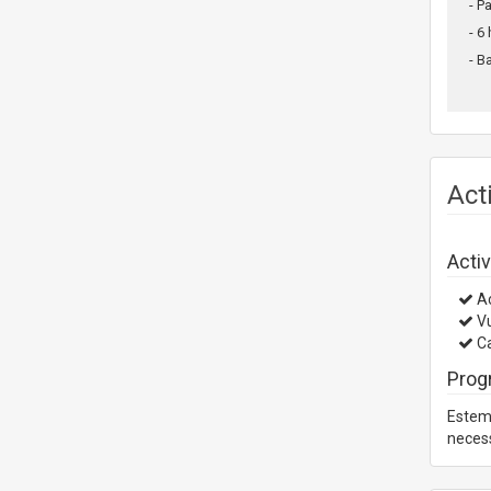
- P
- 6
- B
Act
Activ
Ac
Vu
Ca
Prog
Estem 
necess