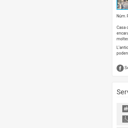
Núm. R
Casa 
encara
moltes
L'anti
poden 
Se
Ser