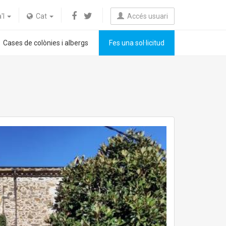
a'l
Cat
Accés usuari
Cases de colònies i albergs
Fes una sol·licitud