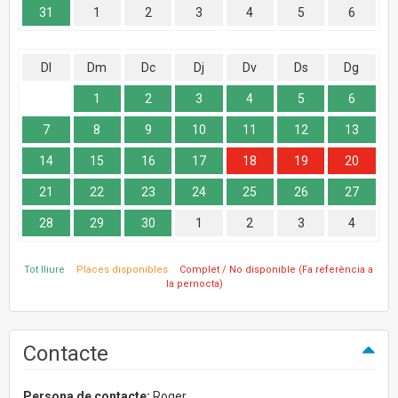
31
1
2
3
4
5
6
Dl
Dm
Dc
Dj
Dv
Ds
Dg
1
2
3
4
5
6
7
8
9
10
11
12
13
14
15
16
17
18
19
20
21
22
23
24
25
26
27
28
29
30
1
2
3
4
Tot lliure
Places disponibles
Complet / No disponible (Fa referència a
la pernocta)
Contacte
Persona de contacte:
Roger