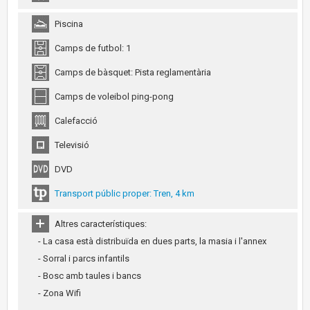
Piscina
Camps de futbol: 1
Camps de bàsquet: Pista reglamentària
Camps de voleibol ping-pong
Calefacció
Televisió
DVD
Transport públic proper: Tren, 4 km
Altres característiques:
- La casa està distribuïda en dues parts, la masia i l'annex
- Sorral i parcs infantils
- Bosc amb taules i bancs
- Zona Wifi