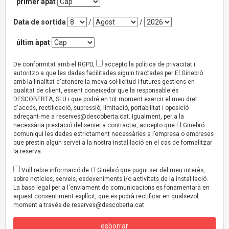
primer àpat
Data de sortida
/
/
últim àpat
De conformitat amb el RGPD,
accepto la política de privacitat i
autoritzo a que les dades facilitades siguin tractades per El Ginebró
amb la finalitat d'atendre la meva sol·licitud i futures gestions en
qualitat de client, essent coneixedor que la responsable és
DESCOBERTA, SLU i que podré en tot moment exercir el meu dret
d'accés, rectificació, supressió, limitació, portabilitat i oposició
adreçant-me a
reserves@descoberta.cat
. Igualment, per a la
necessària prestació del servei a contractar, accepto que El Ginebró
comuniqui les dades estrictament necessàries a l’empresa o empreses
que prestin algun servei a la nostra instal·lació en el cas de formalitzar
la reserva.
Vull rebre informació de El Ginebró que pugui ser del meu interès,
sobre notícies, serveis, esdeveniments i/o activitats de la instal·lació.
La base legal per a l'enviament de comunicacions es fonamentarà en
aquest consentiment explícit, que es podrà rectificar en qualsevol
moment a través de
reserves@descoberta.cat
.
esborrar