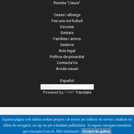
Revista "Lleure"
Cases i albergs
Fes una sol·licitud
Escoles
Entitats
Famílies i amics
Gestors
Avís legal
Política de privacitat
Contacta'ns
Accés usuari
Español
Powered by
Translate
Aquesta pàgina web utilitza cookies pròpies i de tercers per millorar els serveis i analitzar els
hàbits de navegació, en cap cas per a finalitats publicitàries. Si segueix navegant entendrem
que n'accepta el seu ús.
Més informació
|
Accepto les galetes