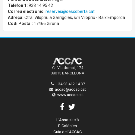
Telèfon 1:
938 14 95 42
Correu electrònic:
reserves@descoberta.cat
Adreça:
Ctra. Vilopriu a Garrigoles, s/n Vilopriu - Baix Empordà
Codi Postal:
17466 Girona
Cr. Viladomat, 174
08015 BARCELONA
+34 93 412 14 37
accac@accac.cat
www.accac.cat
L'Associació
E-Colònies
Guia de l'ACCAC