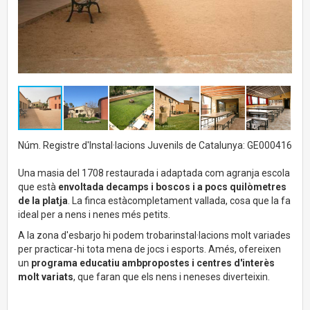
Núm. Registre d'Instal·lacions Juvenils de Catalunya: GE000416
Una masia del 1708 restaurada i adaptada com agranja escola
que està
envoltada decamps i boscos i a pocs quilòmetres
de la platja
. La finca estàcompletament vallada, cosa que la fa
ideal per a nens i nenes més petits.
A la zona d'esbarjo hi podem trobarinstal·lacions molt variades
per practicar-hi tota mena de jocs i esports. Amés, ofereixen
un
programa educatiu ambpropostes i centres d'interès
molt variats
, que faran que els nens i neneses diverteixin.