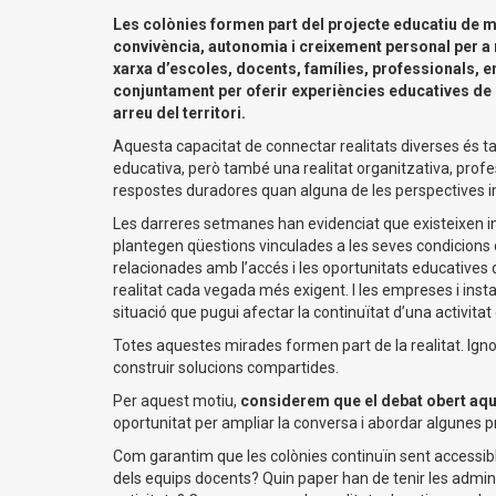
Les colònies formen part del projecte educatiu de m
convivència, autonomia i creixement personal per a m
xarxa d’escoles, docents, famílies, professionals, e
conjuntament per oferir experiències educatives de q
arreu del territori.
Aquesta capacitat de connectar realitats diverses és ta
educativa, però també una realitat organitzativa, profes
respostes duradores quan alguna de les perspectives i
Les darreres setmanes han evidenciat que existeixen inq
plantegen qüestions vinculades a les seves condicions 
relacionades amb l’accés i les oportunitats educatives de
realitat cada vegada més exigent. I les empreses i insta
situació que pugui afectar la continuïtat d’una activitat e
Totes aquestes mirades formen part de la realitat. Ign
construir solucions compartides.
Per aquest motiu,
considerem que el debat obert aq
oportunitat per ampliar la conversa i abordar algunes 
Com garantim que les colònies continuïn sent accessibles
dels equips docents? Quin paper han de tenir les admini