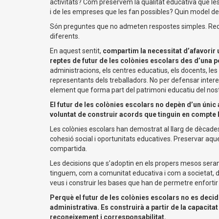
activitats? Com preservem la qualitat educativa que les 
i de les empreses que les fan possibles? Quin model de
Són preguntes que no admeten respostes simples. Requer
diferents.
En aquest sentit,
compartim la necessitat d’afavorir 
reptes de futur de les colònies escolars des d’una p
administracions, els centres educatius, els docents, les f
representants dels treballadors. No per defensar intere
element que forma part del patrimoni educatiu del nost
El futur de les colònies escolars no depèn d’un únic
voluntat de construir acords que tinguin en compte l
Les colònies escolars han demostrat al llarg de dècades
cohesió social i oportunitats educatives. Preservar aques
compartida.
Les decisions que s’adoptin en els propers mesos sera
tinguem, com a comunitat educativa i com a societat, d
veus i construir les bases que han de permetre enfortir 
Perquè el futur de les colònies escolars no es deci
administrativa. Es construirà a partir de la capacita
reconeixement i corresponsabilitat.