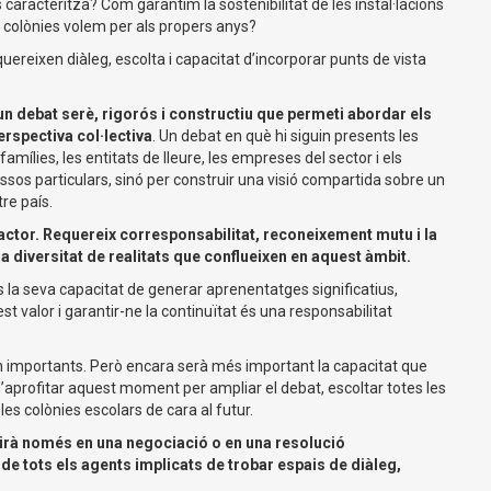
caracteritza? Com garantim la sostenibilitat de les instal·lacions
 colònies volem per als propers anys?
eixen diàleg, escolta i capacitat d’incorporar punts de vista
un debat serè, rigorós i constructiu que permeti abordar els
erspectiva col·lectiva
. Un debat en què hi siguin presents les
amílies, les entitats de lleure, les empreses del sector i els
ssos particulars, sinó per construir una visió compartida sobre un
re país.
 actor. Requereix corresponsabilitat, reconeixement mutu i la
a diversitat de realitats que conflueixen en aquest àmbit.
 la seva capacitat de generar aprenentatges significatius,
t valor i garantir-ne la continuïtat és una responsabilitat
n importants. Però encara serà més important la capacitat que
’aprofitar aquest moment per ampliar el debat, escoltar totes les
les colònies escolars de cara al futur.
dirà només en una negociació o en una resolució
t de tots els agents implicats de trobar espais de diàleg,