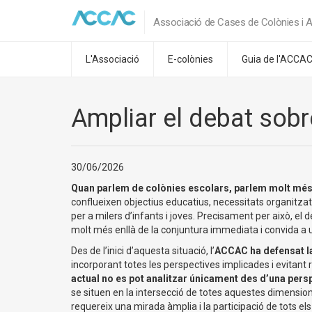
Associació de Cases de Colònies i A
L'Associació
E-colònies
Guia de l'ACCA
Ampliar el debat sobre
30/06/2026
Quan parlem de colònies escolars, parlem molt més
conflueixen objectius educatius, necessitats organitza
per a milers d’infants i joves. Precisament per això, el
molt més enllà de la conjuntura immediata i convida a u
Des de l’inici d’aquesta situació, l’
ACCAC ha defensat la
incorporant totes les perspectives implicades i evitant
actual no es pot analitzar únicament des d’una pers
se situen en la intersecció de totes aquestes dimension
requereix una mirada àmplia i la participació de tots els