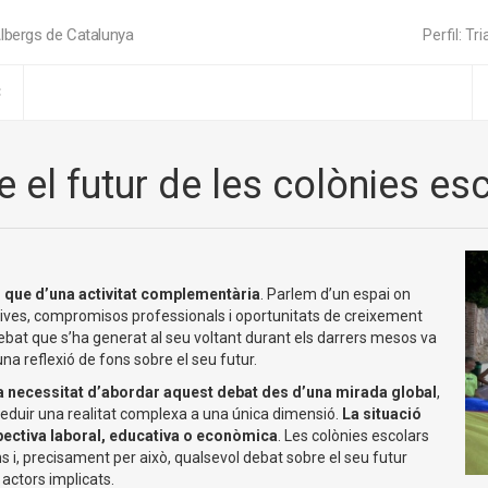
lbergs de Catalunya
Perfil: Tri
C
 el futur de les colònies es
 que d’una activitat complementària
. Parlem d’un espai on
tives, compromisos professionals i oportunitats de creixement
 debat que s’ha generat al seu voltant durant els darrers mesos va
na reflexió de fons sobre el seu futur.
 necessitat d’abordar aquest debat des d’una mirada global
,
 reduir una realitat complexa a una única dimensió.
La situació
pectiva laboral, educativa o econòmica
. Les colònies escolars
s i, precisament per això, qualsevol debat sobre el seu futur
 actors implicats.