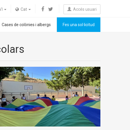
a'l
Cat
Accés usuari
Cases de colònies i albergs
Fes una sol·licitud
colars