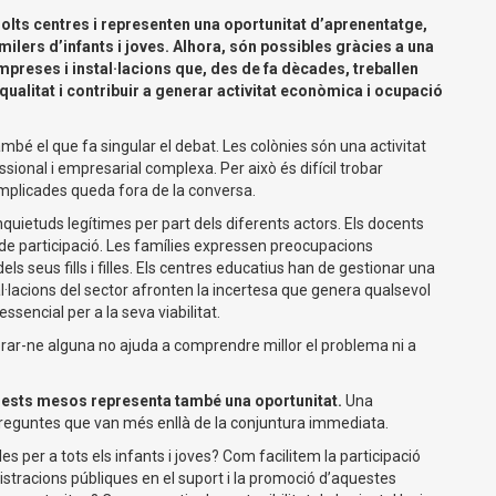
olts centres i representen una oportunitat d’aprenentatge,
ilers d’infants i joves.
Alhora, són possibles gràcies a una
mpreses i instal·lacions que, des de fa dècades, treballen
ualitat i contribuir a generar activitat econòmica i ocupació
mbé el que fa singular el debat. Les colònies són una activitat
sional i empresarial complexa. Per això és difícil trobar
mplicades queda fora de la conversa.
uietuds legítimes per part dels diferents actors. Els docents
de participació. Les famílies expressen preocupacions
ls seus fills i filles. Els centres educatius han de gestionar una
l·lacions del sector afronten la incertesa que genera qualsevol
ssencial per a la seva viabilitat.
orar-ne alguna no ajuda a comprendre millor el problema ni a
uests mesos representa també una oportunitat.
Una
preguntes que van més enllà de la conjuntura immediata.
 per a tots els infants i joves? Com facilitem la participació
stracions públiques en el suport i la promoció d’aquestes