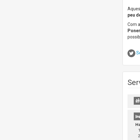
Aquest
peu de
Com a
Ponen
possib
S
Ser
Ha
1 
2 