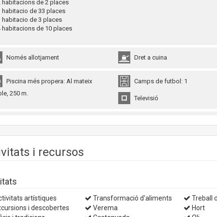
habitacions de 2 places
habitacio de 33 places
habitacio de 3 places
habitacions de 10 places
Només allotjament
Dret a cuina
Piscina més propera: Al mateix
Camps de futbol: 1
le, 250 m.
Televisió
ivitats i recursos
itats
tivitats artístiques
Transformació d'aliments
Treball d
cursions i descobertes
Verema
Hort