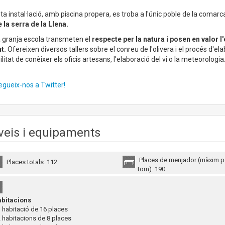
a instal·lació, amb piscina propera, es troba a l'únic poble de la coma
 la serra de la Llena.
 granja escola transmeten el
respecte per la natura i posen en valor l
t.
Ofereixen diversos tallers sobre el conreu de l'olivera i el procés d'ela
ilitat de conèixer els oficis artesans, l'elaboració del vi o la meteorologia
egueix-nos a Twitter!
veis i equipaments
Places de menjador (màxim p
Places totals: 112
torn): 190
bitacions
habitació de 16 places
habitacions de 8 places