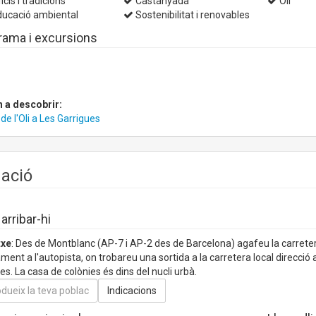
icis i tradicions
Castanyada
Oli
ucació ambiental
Sostenibilitat i renovables
rama i excursions
n a descobrir:
de l'Oli a Les Garrigues
uació
rribar-hi
txe
: Des de Montblanc (AP-7 i AP-2 des de Barcelona) agafeu la carreter
ment a l'autopista, on trobareu una sortida a la carretera local direcció 
es. La casa de colònies és dins del nucli urbà.