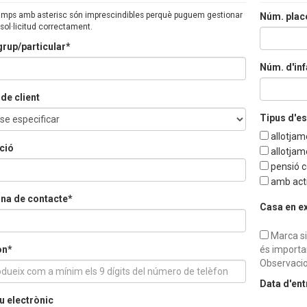
camps amb asterisc són imprescindibles perquè puguem gestionar
Núm. plac
 sol·licitud correctament.
rup/particular*
Núm. d'inf
de client
Tipus d'e
allotjam
ció
allotjam
pensió 
amb acti
na de contacte*
Casa en e
Marca si
on*
és importa
Observacio
Data d'en
u electrònic