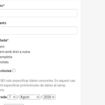
es*
ants
stada*
ent
ent amb dret a cuina
completa
vitats
xclusiva
 NO vols especificar dates concretes. En aquest cas
nt especificar preferències de dates al camp
ns.
trada
/
/