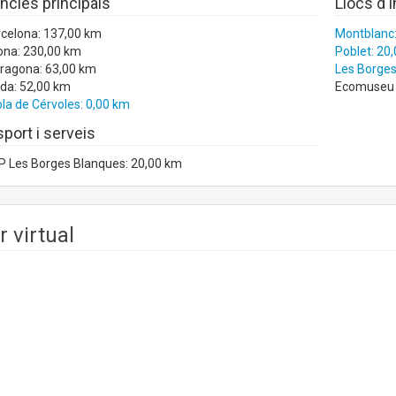
ncies principals
Llocs d'
rcelona: 137,00 km
Montblanc:
ona: 230,00 km
Poblet: 20
rragona: 63,00 km
Les Borges
ida: 52,00 km
Ecomuseu de
la de Cérvoles: 0,00 km
port i serveis
 Les Borges Blanques: 20,00 km
r virtual