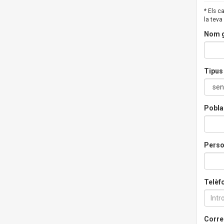
* Els 
la teva
Nom g
Tipus 
Pobla
Perso
Telèf
Corre