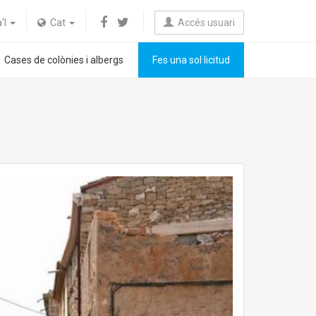
a'l
Cat
Accés usuari
Cases de colònies i albergs
Fes una sol·licitud