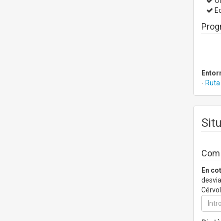
Of
Ed
Prog
Entor
-
Ruta 
Sit
Com a
En co
desvia
Cérvol