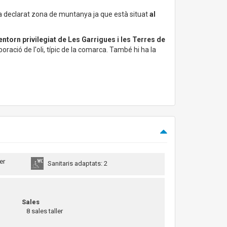
rca declarat zona de muntanya ja que està situat
al
'entorn privilegiat de Les Garrigues i les Terres de
boració de l'oli, típic de la comarca. També hi ha la
.
er
Sanitaris adaptats: 2
Sales
8 sales taller