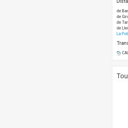
Distà
de Ba
de Gir
de Ta
de Lle
La Pob
Trans
CAP
Tou