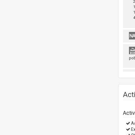
2 
1 
1 
4 
pob
Act
Activ
Ac
Ex