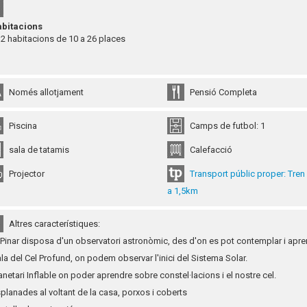
bitacions
 habitacions de 10 a 26 places
Només allotjament
Pensió Completa
Piscina
Camps de futbol: 1
sala de tatamis
Calefacció
Projector
Transport públic proper: Tren 
a 1,5km
Altres característiques:
l Pinar disposa d'un observatori astronòmic, des d'on es pot contemplar i aprend
ala del Cel Profund, on podem observar l'inici del Sistema Solar.
lanetari Inflable on poder aprendre sobre constel·lacions i el nostre cel.
splanades al voltant de la casa, porxos i coberts