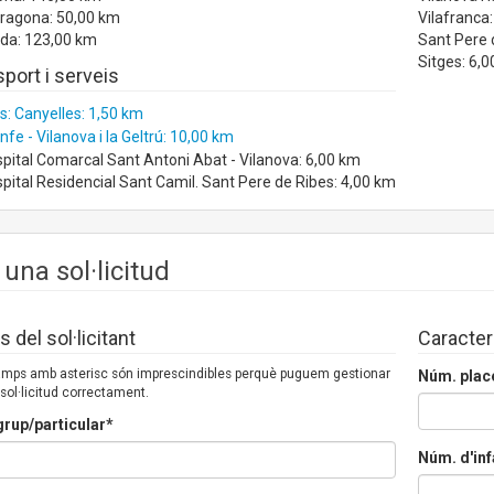
rragona: 50,00 km
Vilafranca
ida: 123,00 km
Sant Pere 
Sitges: 6,
port i serveis
: Canyelles: 1,50 km
fe - Vilanova i la Geltrú: 10,00 km
pital Comarcal Sant Antoni Abat - Vilanova: 6,00 km
pital Residencial Sant Camil. Sant Pere de Ribes: 4,00 km
 una sol·licitud
 del sol·licitant
Caracter
camps amb asterisc són imprescindibles perquè puguem gestionar
Núm. plac
 sol·licitud correctament.
rup/particular*
Núm. d'inf