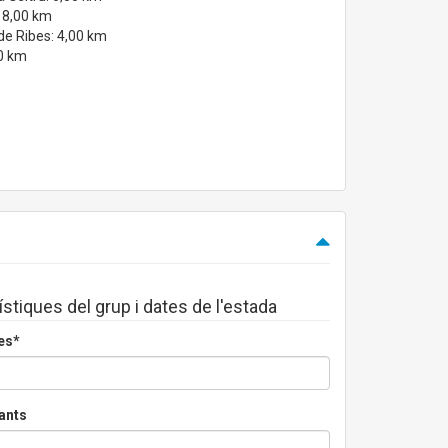
: 8,00 km
de Ribes: 4,00 km
00 km
ístiques del grup i dates de l'estada
es*
ants