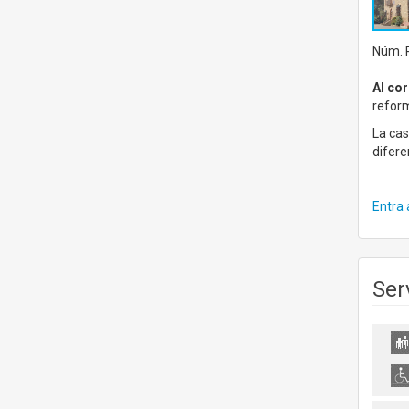
Núm. R
Al co
refor
La ca
difere
Entra 
Ser