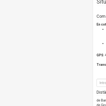
Sit
Com a
En co
GPS
:
Trans
Distà
de Ba
de Gir