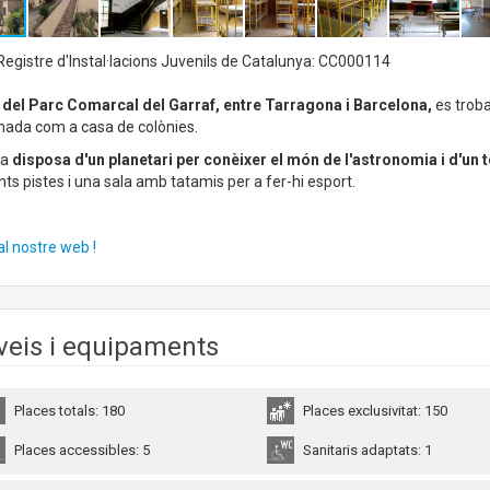
egistre d'Instal·lacions Juvenils de Catalunya: CC000114
r del Parc Comarcal del Garraf, entre Tarragona i Barcelona,
es troba
mada com a casa de colònies.
sa
disposa d'un planetari per conèixer el món de l'astronomia i d'un t
nts pistes i una sala amb tatamis per a fer-hi esport.
al nostre web !
veis i equipaments
Places totals: 180
Places exclusivitat: 150
Places accessibles: 5
Sanitaris adaptats: 1