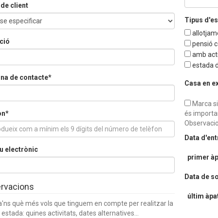
de client
Tipus d'e
allotjam
ció
pensió 
amb acti
estada d
na de contacte*
Casa en e
Marca si
on*
és importa
Observacio
Data d'en
u electrònic
primer àp
Data de so
rvacions
últim àpa
a'ns què més vols que tinguem en compte per realitzar la
 estada: quines activitats, dates alternatives...