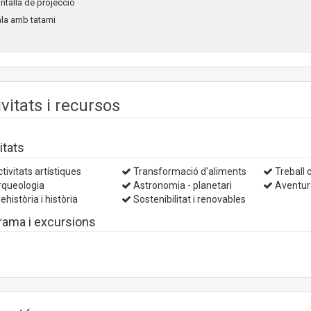
antalla de projecció
ala amb tatami
ivitats i recursos
itats
tivitats artístiques
Transformació d'aliments
Treball d
queologia
Astronomia - planetari
Aventur
ehistòria i història
Sostenibilitat i renovables
rama i excursions