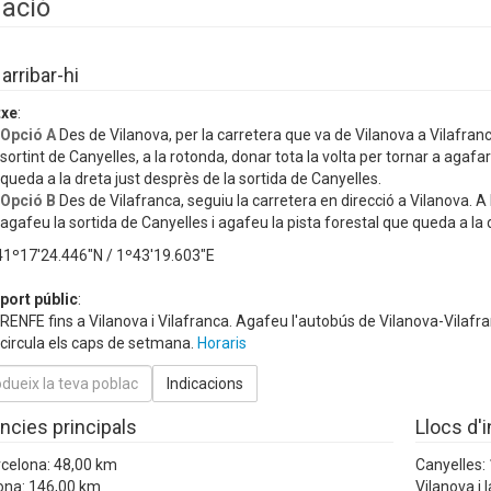
uació
rribar-hi
txe
:
Opció A
Des de Vilanova, per la carretera que va de Vilanova a Vilafranc
sortint de Canyelles, a la rotonda, donar tota la volta per tornar a agafar
queda a la dreta just desprès de la sortida de Canyelles.
Opció B
Des de Vilafranca, seguiu la carretera en direcció a Vilanova. A
agafeu la sortida de Canyelles i agafeu la pista forestal que queda a la d
 41º17'24.446"N / 1º43'19.603"E
port públic
:
RENFE fins a Vilanova i Vilafranca. Agafeu l'autobús de Vilanova-Vilaf
circula els caps de setmana.
Horaris
ncies principals
Llocs d'
rcelona: 48,00 km
Canyelles:
ona: 146,00 km
Vilanova i 