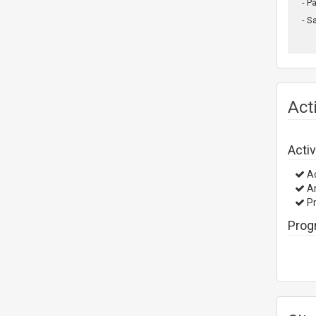
- P
- S
Act
Activ
Ac
Ar
Pr
Prog