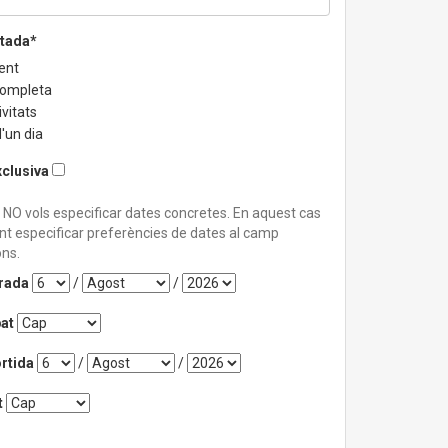
stada*
ent
completa
vitats
'un dia
xclusiva
 NO vols especificar dates concretes. En aquest cas
nt especificar preferències de dates al camp
ns.
trada
/
/
at
rtida
/
/
t