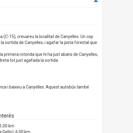
a (C-15), creuareu la localitat de Canyelles. Un cop
 la sortida de Canyelles, i agafar la pista forestal que
 la primera rotonda que hi ha just abans de Canyelles,
reta tot just agafada la sortida.
ranca i baixeu a Canyelles. Aquest autobús també
interès
 1,00 km
la Geltrú: 6,00 km