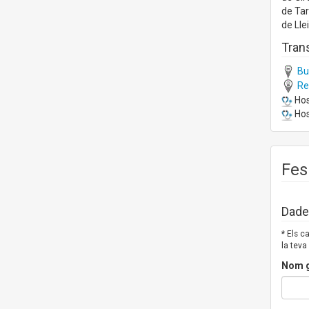
de Ta
de Lle
Trans
Bus
Ren
Hos
Hos
Fes
Dades
* Els 
la teva
Nom g