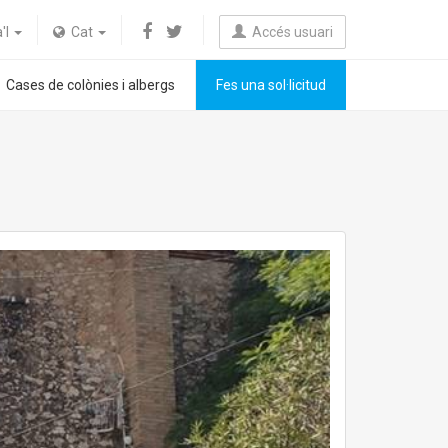
a'l
Cat
Accés usuari
Cases de colònies i albergs
Fes una sol·licitud