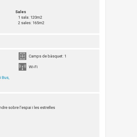
Sales
1 sala: 120m2
2 sales: 165m2
Camps de bàsquet: 1
Wi-Fi
i Bus,
re sobre l'espai i les estrelles