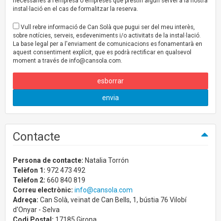
necessàries a l’empresa o empreses que prestin algun servei a la nostra
instal·lació en el cas de formalitzar la reserva.
Vull rebre informació de Can Solà que pugui ser del meu interès,
sobre notícies, serveis, esdeveniments i/o activitats de la instal·lació.
La base legal per a l'enviament de comunicacions es fonamentarà en
aquest consentiment explícit, que es podrà rectificar en qualsevol
moment a través de
info@cansola.com
.
esborrar
envia
Contacte
Persona de contacte:
Natalia Torrón
Telèfon 1:
972 473 492
Telèfon 2:
660 840 819
Correu electrònic:
info@cansola.com
Adreça:
Can Solà, veïnat de Can Bells, 1, bústia 76 Vilobí
d'Onyar - Selva
Codi Postal:
17185 Girona