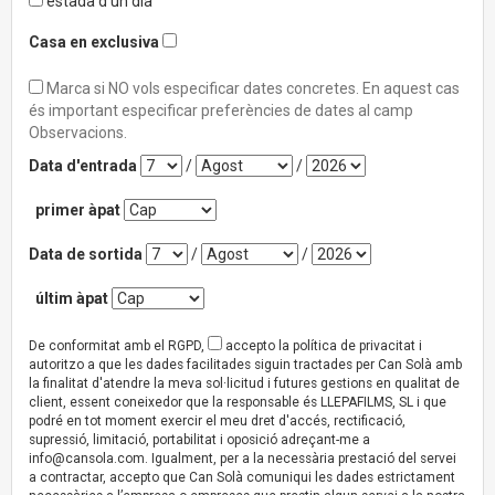
estada d'un dia
Casa en exclusiva
Marca si NO vols especificar dates concretes. En aquest cas
és important especificar preferències de dates al camp
Observacions.
Data d'entrada
/
/
primer àpat
Data de sortida
/
/
últim àpat
De conformitat amb el RGPD,
accepto la política de privacitat i
autoritzo a que les dades facilitades siguin tractades per Can Solà amb
la finalitat d'atendre la meva sol·licitud i futures gestions en qualitat de
client, essent coneixedor que la responsable és LLEPAFILMS, SL i que
podré en tot moment exercir el meu dret d'accés, rectificació,
supressió, limitació, portabilitat i oposició adreçant-me a
info@cansola.com
. Igualment, per a la necessària prestació del servei
a contractar, accepto que Can Solà comuniqui les dades estrictament