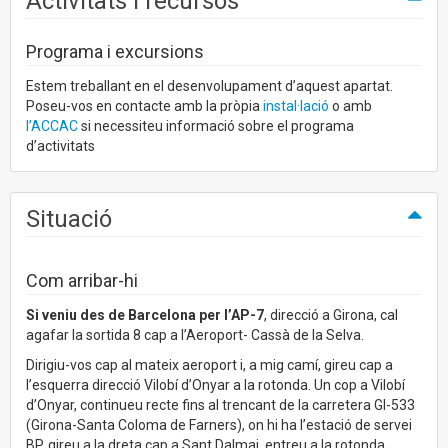
Activitats i recursos
Programa i excursions
Estem treballant en el desenvolupament d’aquest apartat.
Poseu-vos en contacte amb la pròpia
instal·lació
o amb
l’ACCAC
si necessiteu informació sobre el programa
d’activitats
Situació
Com arribar-hi
Si veniu des de Barcelona per l’AP-7
, direcció a Girona, cal
agafar la sortida 8 cap a l’Aeroport- Cassà de la Selva.
Dirigiu-vos cap al mateix aeroport i, a mig camí, gireu cap a
l’esquerra direcció Vilobí d’Onyar a la rotonda. Un cop a Vilobí
d’Onyar, continueu recte fins al trencant de la carretera GI-533
(Girona-Santa Coloma de Farners), on hi ha l’estació de servei
BP, gireu a la dreta cap a Sant Dalmai, entreu a la rotonda,