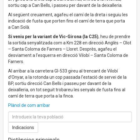
sortiu cap a Can Bells, i passeu per davant de la deixalleria.
Al següent creuament, agafeu el camí de la dreta i seguiu les
indicació de fusta que porten fins el camí de terra que porta
a Can Solà.
Si veniu per la variant de Vic-Girona (la C25)
, heu de prendre
la sortida senyalitzada com a Km 228 en direcció Anglès – Olot
– Santa Coloma de Farners – Lloret. Desprès, agafeu el
desviament a l’esquerra en direcció Vilobí – Santa Coloma de
Farners.
Al arribar a la carretera GI-533 gireu al trencant de Vilobí
d’Onyar, a la rotonda un cop passada l’estació de servei de la
BP, sortiu direcció Can Bells i passeu per davant de la
deixalleria, on tot seguit trobareu les senyals de fusta fins al
camí de terra que porta a la finca.
Plànol de com arribar
Distàncies principals