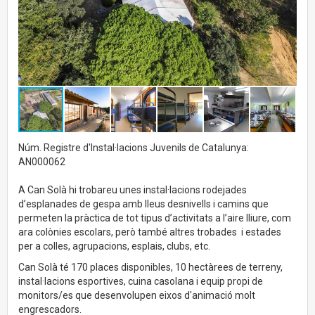
Núm. Registre d'Instal·lacions Juvenils de Catalunya:
AN000062
A Can Solà hi trobareu unes instal·lacions rodejades
d’esplanades de gespa amb lleus desnivells i camins que
permeten la pràctica de tot tipus d’activitats a l’aire lliure, com
ara colònies escolars, però també altres trobades i estades
per a colles, agrupacions, esplais, clubs, etc.
Can Solà té 170 places disponibles, 10 hectàrees de terreny,
instal·lacions esportives, cuina casolana i equip propi de
monitors/es que desenvolupen eixos d'animació molt
engrescadors.