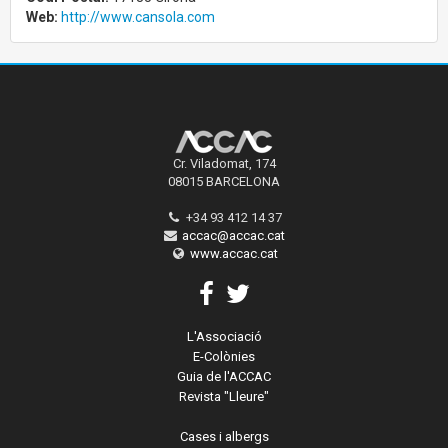
Web:
http://www.cansola.com
Cr. Viladomat, 174
08015 BARCELONA
+34 93 412 14 37
accac@accac.cat
www.accac.cat
L'Associació
E-Colònies
Guia de l'ACCAC
Revista "Lleure"
Cases i albergs