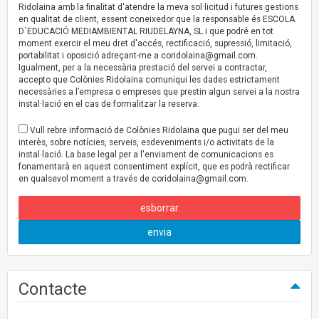
Ridolaina amb la finalitat d'atendre la meva sol·licitud i futures gestions
en qualitat de client, essent coneixedor que la responsable és ESCOLA
D´EDUCACIÓ MEDIAMBIENTAL RIUDELAYNA, SL i que podré en tot
moment exercir el meu dret d'accés, rectificació, supressió, limitació,
portabilitat i oposició adreçant-me a
coridolaina@gmail.com
.
Igualment, per a la necessària prestació del servei a contractar,
accepto que Colònies Ridolaina comuniqui les dades estrictament
necessàries a l’empresa o empreses que prestin algun servei a la nostra
instal·lació en el cas de formalitzar la reserva.
Vull rebre informació de Colònies Ridolaina que pugui ser del meu
interès, sobre notícies, serveis, esdeveniments i/o activitats de la
instal·lació. La base legal per a l'enviament de comunicacions es
fonamentarà en aquest consentiment explícit, que es podrà rectificar
en qualsevol moment a través de
coridolaina@gmail.com
.
esborrar
envia
Contacte