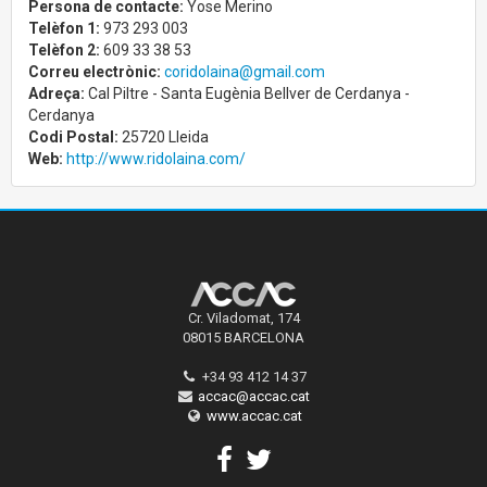
Persona de contacte:
Yose Merino
Telèfon 1:
973 293 003
Telèfon 2:
609 33 38 53
Correu electrònic:
coridolaina@gmail.com
Adreça:
Cal Piltre - Santa Eugènia Bellver de Cerdanya -
Cerdanya
Codi Postal:
25720 Lleida
Web:
http://www.ridolaina.com/
Cr. Viladomat, 174
08015 BARCELONA
+34 93 412 14 37
accac@accac.cat
www.accac.cat