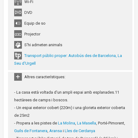
Wi-Fi
DVD
Equip de so
Projector
S'hi admeten animals
Transport públic proper: Autobús des de Barcelona, La
Seu d'Urgell
Altres característiques:
- La casa està voltada d'un ampli espai amb esplanades.11
hectàrees de camps i boscos.
- Un espai exterior cobert (220m) i una glorieta exterior coberta
de 25m2
- Propera a les pistes de
La Molina
,
La Masella
, Porté-Pimorent,
Guils de Fontanera
,
Aransa
i
Lles de Cerdanya