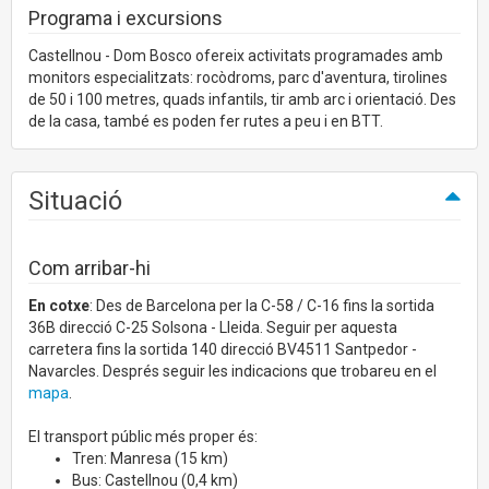
Programa i excursions
Castellnou - Dom Bosco ofereix activitats programades amb
monitors especialitzats: rocòdroms, parc d'aventura, tirolines
de 50 i 100 metres, quads infantils, tir amb arc i orientació. Des
de la casa, també es poden fer rutes a peu i en BTT.
Situació
Com arribar-hi
En cotxe
: Des de Barcelona per la C-58 / C-16 fins la sortida
36B direcció C-25 Solsona - Lleida. Seguir per aquesta
carretera fins la sortida 140 direcció BV4511 Santpedor -
Navarcles. Després seguir les indicacions que trobareu en el
mapa
.
El transport públic més proper és:
Tren: Manresa (15 km)
Bus: Castellnou (0,4 km)