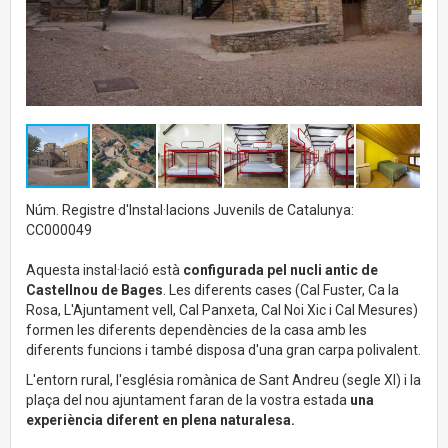
Núm. Registre d'Instal·lacions Juvenils de Catalunya:
CC000049
Aquesta instal·lació està
configurada pel nucli antic de
Castellnou de Bages
. Les diferents cases (Cal Fuster, Ca la
Rosa, L'Ajuntament vell, Cal Panxeta, Cal Noi Xic i Cal Mesures)
formen les diferents dependències de la casa amb les
diferents funcions i també disposa d'una gran carpa polivalent.
L'entorn rural, l'església romànica de Sant Andreu (segle XI) i la
plaça del nou ajuntament faran de la vostra estada
una
experiència diferent en plena naturalesa.