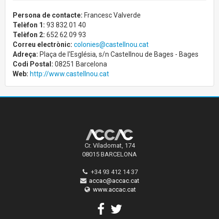
Persona de contacte:
Francesc Valverde
Telèfon 1:
93 832 01 40
Telèfon 2:
652 62 09 93
Correu electrònic:
colonies@castellnou.cat
Adreça:
Plaça de l'Església, s/n Castellnou de Bages - Bages
Codi Postal:
08251 Barcelona
Web:
http://www.castellnou.cat
Cr. Viladomat, 174
08015 BARCELONA
+34 93 412 14 37
accac@accac.cat
www.accac.cat