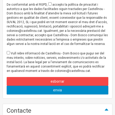
De conformitat amb el RGPD,
accepto la política de privacitat i
autoritzo a que les dades facilitades siguin tractades per Castellnou -
Dom Bosco amb la finalitat d'atendre la meva sol·licitud i futures
gestions en qualitat de client, essent coneixedor que la responsable és
SUVAL 2012, SL i que podré en tot moment exercir el meu dret d'accés,
rectificació, supressió, limitació, portabilitat i oposició adreçant-me a
colonies@castellnou.cat
. Igualment, per a la necessària prestació del
servei a contractar, accepto que Castellnou - Dom Bosco comuniqui les
dades estrictament necessàries a l’empresa o empreses que prestin
algun servei a la nostra instal·lació en el cas de formalitzar la reserva.
Vull rebre informació de Castellnou - Dom Bosco que pugui ser del
meu interès, sobre notícies, serveis, esdeveniments i/o activitats de la
instal·lació. La base legal per a l'enviament de comunicacions es
fonamentarà en aquest consentiment explícit, que es podrà rectificar
en qualsevol moment a través de
colonies@castellnou.cat
.
esborrar
envia
Contacte