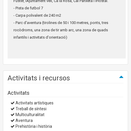
Fuster, lAjuntament vell, Ca la Rosa, Cal Panxeta i lHostal.
- Pista de futbol 7
- Carpa polivalent de 240 m2
- Parc d'aventura (tirolines de 50 i 100 metres, ponts, tres
rocòdroms, una zona de tir amb arc, una zona de quads
infantils i activitats d'orientació)
Activitats i recursos
Activitats
Activitats artístiques
Treball de síntesi
Multiculturalitat
Aventura
Prehistòria i història