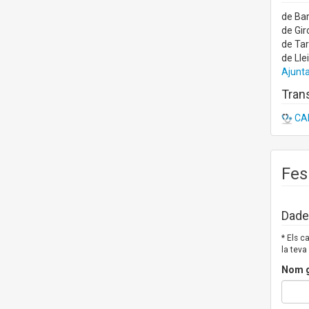
de Ba
de Gir
de Ta
de Lle
Ajunta
Trans
CAP
Fes
Dades
* Els 
la teva
Nom g