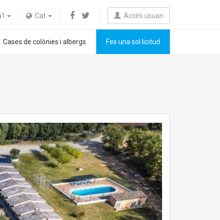
a'l
Cat
Accés usuari
Cases de colònies i albergs
Fes una sol·licitud