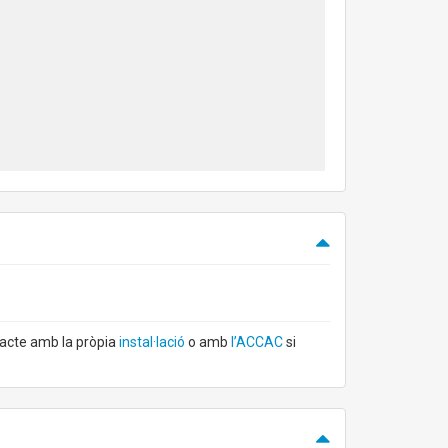
tacte amb la pròpia
instal·lació
o amb
l’ACCAC
si