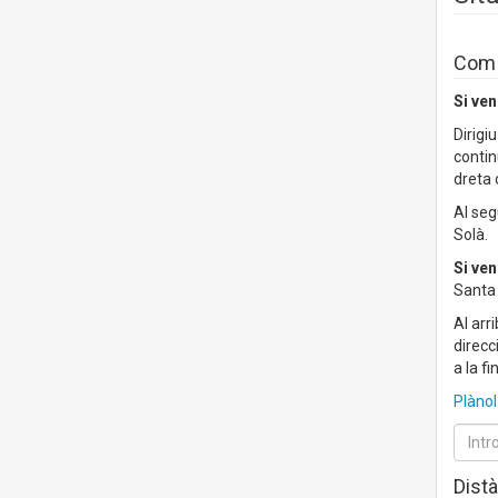
Com a
Si ven
Dirigi
contin
dreta 
Al seg
Solà.
Si ven
Santa 
Al arr
direcc
a la fi
Plànol
Distà