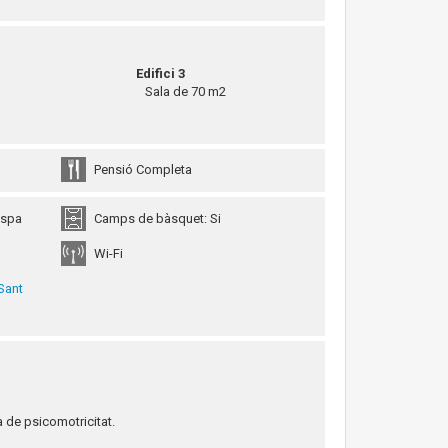
Edifici 3
Sala de 70 m2
Pensió Completa
gespa
Camps de bàsquet: Si
Wi-Fi
Sant
na de psicomotricitat.