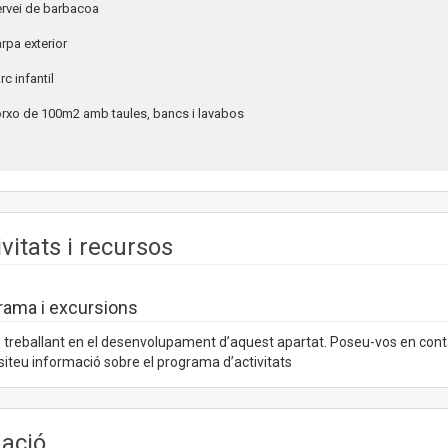
ervei de barbacoa
arpa exterior
arc infantil
orxo de 100m2 amb taules, bancs i lavabos
ivitats i recursos
rama i excursions
treballant en el desenvolupament d’aquest apartat. Poseu-vos en con
iteu informació sobre el programa d’activitats
uació