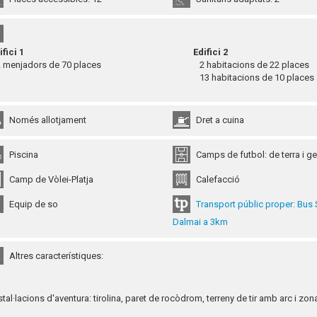
ifici 1
Edifici 2
menjadors de 70 places
2 habitacions de 22 places
13 habitacions de 10 places
Només allotjament
Dret a cuina
Piscina
Camps de futbol: de terra i 
Camp de Vòlei-Platja
Calefacció
Equip de so
Transport públic proper: Bus 
Dalmai a 3km
Altres característiques:
nstal·lacions d'aventura: tirolina, paret de rocòdrom, terreny de tir amb arc i zo