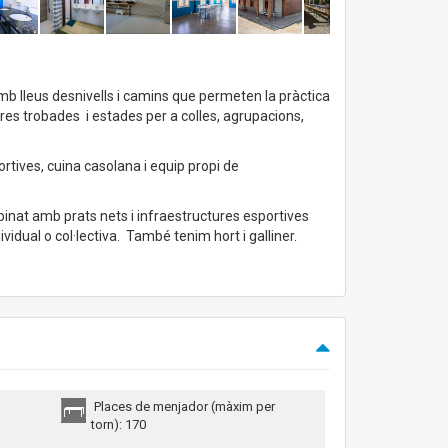
mb lleus desnivells i camins que permeten la pràctica
altres trobades i estades per a colles, agrupacions,
ortives, cuina casolana i equip propi de
binat amb prats nets i infraestructures esportives
ividual o col·lectiva. També tenim hort i galliner.
Places de menjador (màxim per
torn): 170