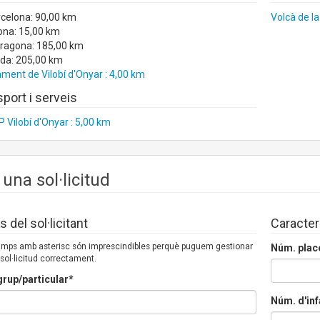
rcelona: 90,00 km
Volcà de la
ona: 15,00 km
rragona: 185,00 km
ida: 205,00 km
ment de Vilobí d'Onyar : 4,00 km
port i serveis
 Vilobí d'Onyar : 5,00 km
 una sol·licitud
 del sol·licitant
Caracter
camps amb asterisc són imprescindibles perquè puguem gestionar
Núm. plac
 sol·licitud correctament.
rup/particular*
Núm. d'inf