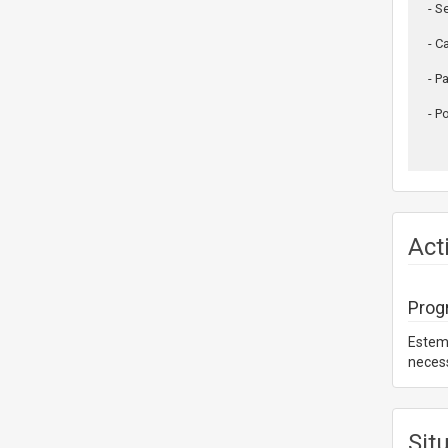
- S
- C
- P
- P
Act
Prog
Estem 
necess
Sit