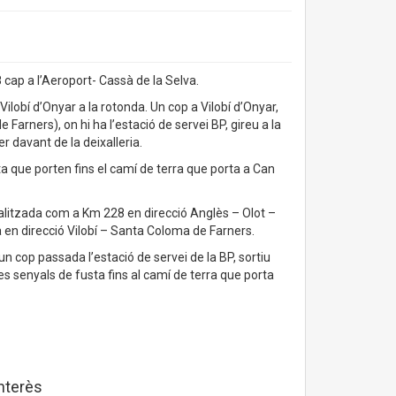
 8 cap a l’Aeroport- Cassà de la Selva.
Vilobí d’Onyar a la rotonda. Un cop a Vilobí d’Onyar,
Farners), on hi ha l’estació de servei BP, gireu a la
r davant de la deixalleria.
ta que porten fins el camí de terra que porta a Can
yalitzada com a Km 228 en direcció Anglès – Olot –
 en direcció Vilobí – Santa Coloma de Farners.
 un cop passada l’estació de servei de la BP, sortiu
les senyals de fusta fins al camí de terra que porta
interès