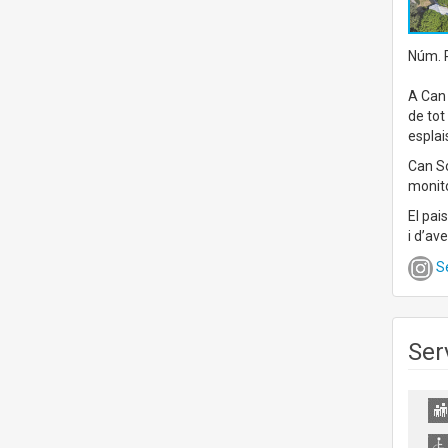
Núm. R
A Can 
de tot
esplai
Can So
monit
El pai
i d’av
S
Ser