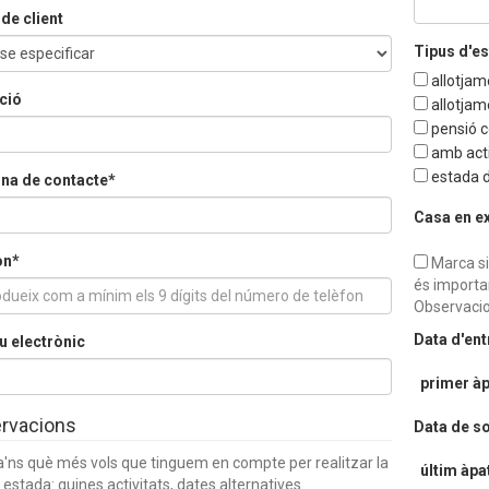
de client
Tipus d'e
allotjam
ció
allotjam
pensió 
amb acti
estada d
na de contacte*
Casa en e
on*
Marca si
és importa
Observacio
Data d'en
u electrònic
primer àp
rvacions
Data de so
a'ns què més vols que tinguem en compte per realitzar la
últim àpa
 estada: quines activitats, dates alternatives...