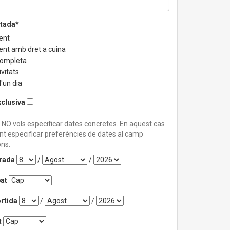
stada*
ent
ent amb dret a cuina
completa
vitats
'un dia
xclusiva
 NO vols especificar dates concretes. En aquest cas
nt especificar preferències de dates al camp
ns.
trada
/
/
at
rtida
/
/
t