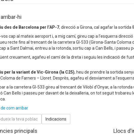
rribar-hi
iu des de Barcelona per l’AP-7
, direcció a Girona, cal agafar la sortida
u-vos cap al mateix aeroport i, a mig camí, gireu cap a l’esquerra direcció 
ueu recte fins al trencant de la carretera GI-533 (Girona-Santa Coloma de 
cap a Sant Dalmai, entreu a la rotonda, sortiu cap a Can Bells, i passeu pe
üent creuament, agafeu el camí de la dreta i seguiu les indicació de fus
iu per la variant de Vic-Girona (la C25)
, heu de prendre la sortida sen
Coloma de Farners – Lloret. Desprès, agafeu el desviament a l’esquerra
ibar a la carretera GI-533 gireu al trencant de Vilobí d’Onyar, a la rotonda
ió Can Bells i passeu per davant de la deixalleria, on tot seguit trobareu 
nca.
 de com arribar
ncies principals
Llocs d'