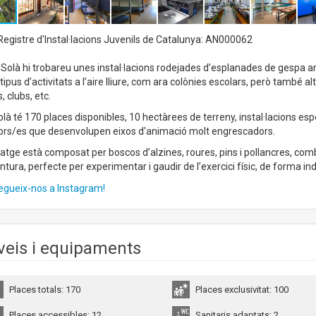
egistre d'Instal·lacions Juvenils de Catalunya: AN000062
Solà hi trobareu unes instal·lacions rodejades d’esplanades de gespa a
 tipus d’activitats a l’aire lliure, com ara colònies escolars, però també 
s, clubs, etc.
là té 170 places disponibles, 10 hectàrees de terreny, instal·lacions esp
ors/es que desenvolupen eixos d'animació molt engrescadors.
satge està composat per boscos d’alzines, roures, pins i pollancres, com
entura, perfecte per experimentar i gaudir de l’exercici físic, de forma ind
egueix-nos a Instagram!
veis i equipaments
Places totals: 170
Places exclusivitat: 100
Places accessibles: 12
Sanitaris adaptats: 2