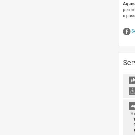
Aques
permet
o pass
S
Ser
Ha
1 
4 
16