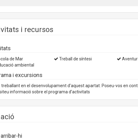
ivitats i recursos
itats
cola de Mar
Treball de síntesi
Aventur
ucació ambiental
rama i excursions
treballant en el desenvolupament d’aquest apartat. Poseu-vos en con
iteu informació sobre el programa d’activitats
uació
rribar-hi