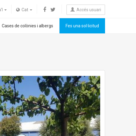
a'l
Cat
Accés usuari
Cases de colònies i albergs
Fes una sol·licitud