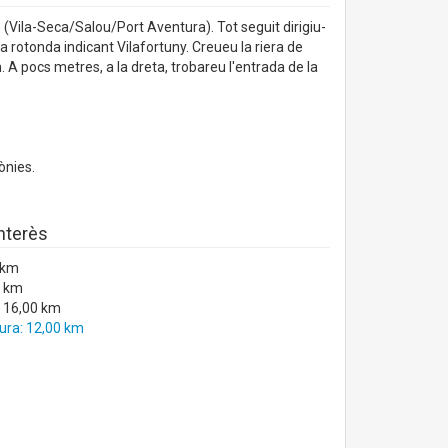
5 (Vila-Seca/Salou/Port Aventura). Tot seguit dirigiu-
na rotonda indicant Vilafortuny. Creueu la riera de
. A pocs metres, a la dreta, trobareu l'entrada de la
ònies.
interès
 km
0 km
 16,00 km
ura: 12,00 km