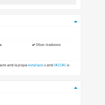
a
Oficis i tradicions
tacte amb la pròpia
instal·lació
o amb
l’ACCAC
si