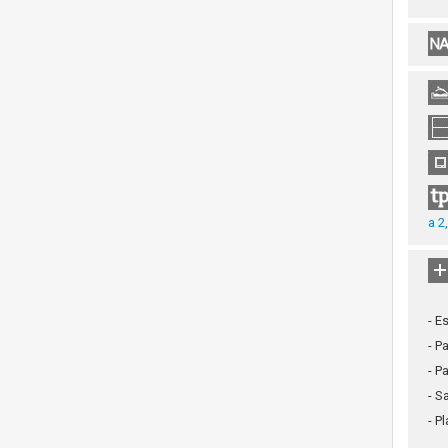
a 2
- E
- P
- P
- S
- P