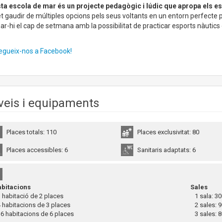
ta escola de mar és un projecte pedagògic i lúdic que apropa els es
 gaudir de múltiples opcions pels seus voltants en un entorn perfecte per 
ar-hi el cap de setmana amb la possibilitat de practicar esports nàutics o
egueix-nos a Facebook!
veis i equipaments
Places totals: 110
Places exclusivitat: 80
Places accessibles: 6
Sanitaris adaptats: 6
bitacions
Sales
habitació de 2 places
1 sala: 30
habitacions de 3 places
2 sales: 9
 habitacions de 6 places
3 sales: 8