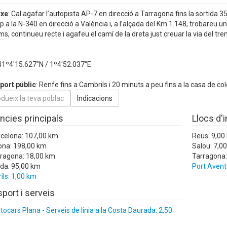
txe
: Cal agafar l’autopista AP-7 en direcció a Tarragona fins la sortida 3
p a la N-340 en direcció a València i, a l’alçada del Km 1.148, trobareu u
s, continueu recte i agafeu el camí de la dreta just creuar la via del tren
 41º4'15.627"N / 1º4'52.037"E
port públic
: Renfe fins a Cambrils i 20 minuts a peu fins a la casa de col
ncies principals
Llocs d'
rcelona: 107,00 km
Reus: 9,00
ona: 198,00 km
Salou: 7,0
rragona: 18,00 km
Tarragona:
ida: 95,00 km
Port Avent
ls: 1,00 km
port i serveis
ocars Plana - Serveis de línia a la Costa Daurada: 2,50