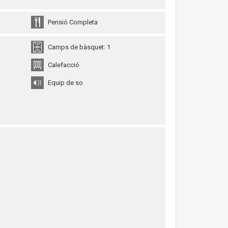
Pensió Completa
Camps de bàsquet: 1
Calefacció
Equip de so