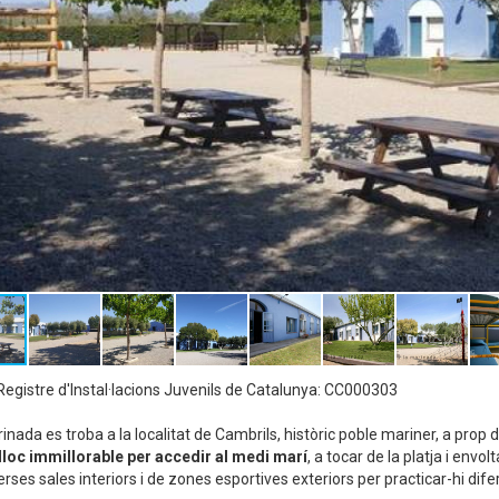
egistre d'Instal·lacions Juvenils de Catalunya: CC000303
inada es troba a la localitat de Cambrils, històric poble mariner, a prop 
lloc immillorable per accedir al medi marí
, a tocar de la platja i envo
erses sales interiors i de zones esportives exteriors per practicar-hi dife