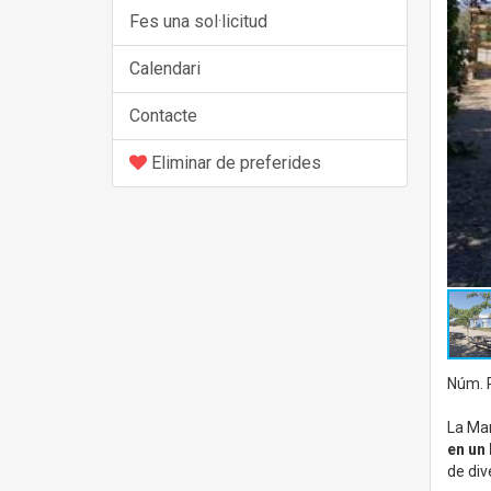
Fes una sol·licitud
Calendari
Contacte
Eliminar de preferides
Núm. R
La Mar
en un 
de div