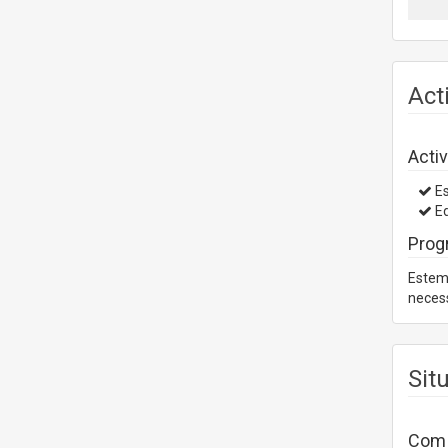
Act
Activ
Es
Ed
Prog
Estem 
necess
Sit
Com a