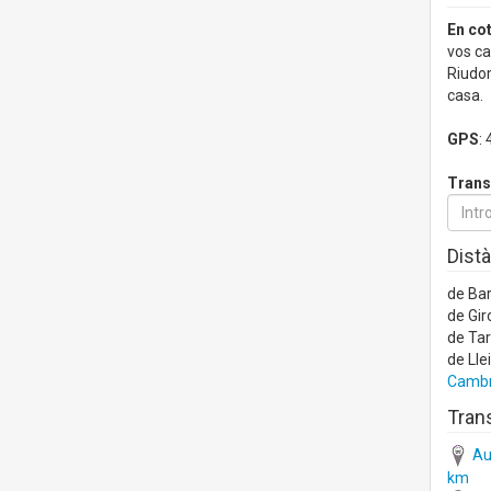
En co
vos ca
Riudom
casa.
GPS
:
Trans
Distà
de Ba
de Gir
de Ta
de Lle
Cambri
Trans
Aut
km