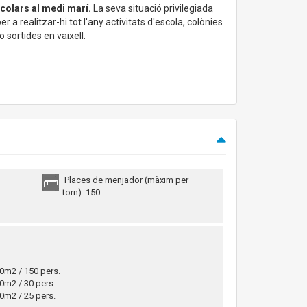
colars al medi marí.
La seva situació privilegiada
a realitzar-hi tot l'any activitats d'escola, colònies
 sortides en vaixell.
Places de menjador (màxim per
torn): 150
0m2 / 150 pers.
0m2 / 30 pers.
0m2 / 25 pers.