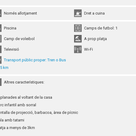
Només allotjament
Dret a cuina
Piscina
Camps de futbol: 1
Camp de voleibol
A prop platja
Televisió
Wi-Fi
Transport públic proper: Tren o Bus
,5 km
Altres característiques:
splanades al voltant de la casa
arc infantil amb sorral
antalla de projecció, barbacoa, àrea de pícnic
ala amb tatami
latja a menys de 3km