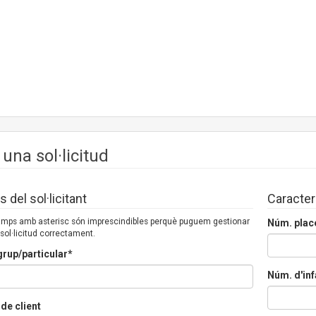
 una sol·licitud
 del sol·licitant
Caracter
camps amb asterisc són imprescindibles perquè puguem gestionar
Núm. plac
 sol·licitud correctament.
rup/particular*
Núm. d'inf
de client