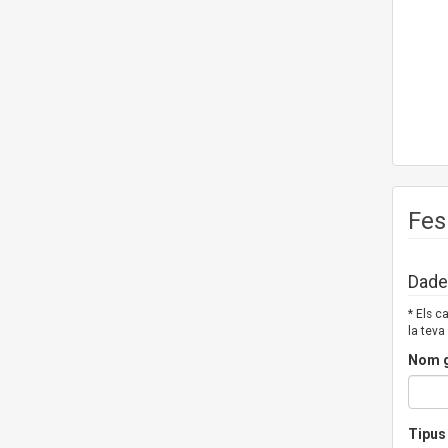
Fes
Dades
* Els 
la teva
Nom g
Tipus 