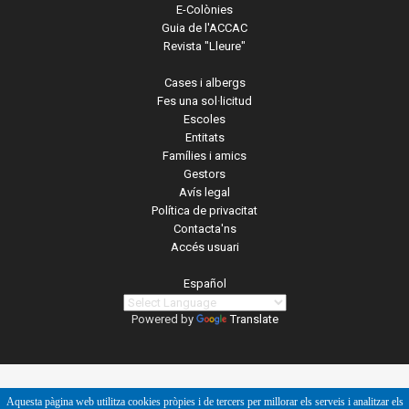
E-Colònies
Guia de l'ACCAC
Revista "Lleure"
Cases i albergs
Fes una sol·licitud
Escoles
Entitats
Famílies i amics
Gestors
Avís legal
Política de privacitat
Contacta'ns
Accés usuari
Español
Powered by
Translate
Aquesta pàgina web utilitza cookies pròpies i de tercers per millorar els serveis i analitzar els