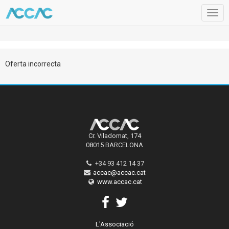
Togg
navig
Oferta incorrecta
Cr. Viladomat, 174
08015 BARCELONA
+34 93 412 14 37
accac@accac.cat
www.accac.cat
L'Associació