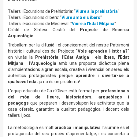
Tallers i Excursions de Prehistòria: "
Viure a la prehistòria
"
Tallers i Excursions d'Ibers: "
Viure amb els ibers
"
Tallers i Excursions de Medieval: "
Viure a l'Edat Mitjana
"
Crèdit de Síntesi: Gestió del
Projecte de Recerca
Arqueològic
Treballem per la difusió i el coneixement del nostre Patrimoni
històric i cultural des del Projecte "
Vols aprendre Història?
"
on viuràs la
Prehistòria, l'Edat Antiga i els Ibers, l'Edat
MItjana i l'Arqueologia
amb una proposta didàctica plena
d'ambientacions a gran escala, creativa i vivencial on sereu els
autèntics protagonistes perquè
aprendre i divertir-se a
qualsevol edat
ja no és un problema!.
L'equip educatiu de Ca n'Oliver està format per
professionals
del món del lleure, historiadors, arqueòlegs i
pedagogs
que preparen i desenvolupen les activitats que la
casa ofereix, garantint la qualitat pedagògica i docent dels
tallers i jocs.
La metodologia és molt
pràctica i manipulativa
: l'alumne és el
protagonista del seu procés d'aprenentatge, i es concreta a