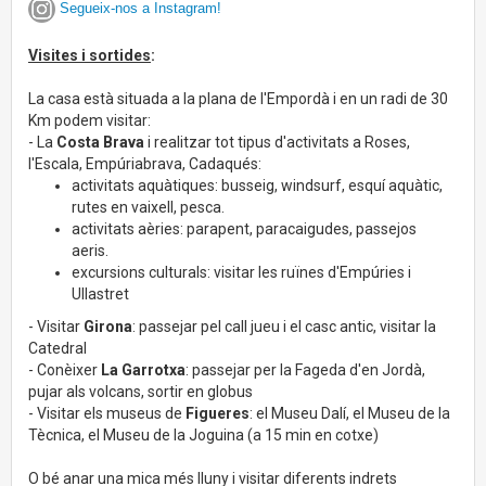
Segueix-nos a Instagram!
Visites i sortides
:
La casa està situada a la plana de l'Empordà i en un radi de 30
Km podem visitar:
- La
Costa Brava
i realitzar tot tipus d'activitats a Roses,
l'Escala, Empúriabrava, Cadaqués:
activitats aquàtiques: busseig, windsurf, esquí aquàtic,
rutes en vaixell, pesca.
activitats aèries: parapent, paracaigudes, passejos
aeris.
excursions culturals: visitar les ruïnes d'Empúries i
Ullastret
- Visitar
Girona
: passejar pel call jueu i el casc antic, visitar la
Catedral
- Conèixer
La Garrotxa
: passejar per la Fageda d'en Jordà,
pujar als volcans, sortir en globus
- Visitar els museus de
Figueres
: el Museu Dalí, el Museu de la
Tècnica, el Museu de la Joguina (a 15 min en cotxe)
O bé anar una mica més lluny i visitar diferents indrets