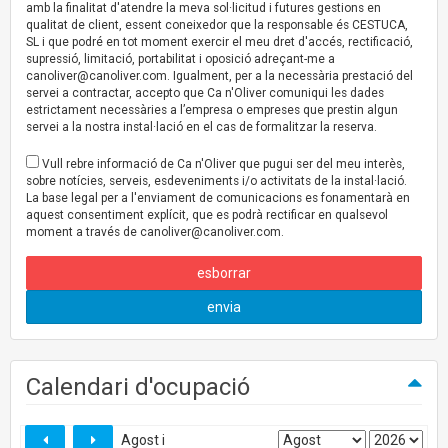
amb la finalitat d'atendre la meva sol·licitud i futures gestions en
qualitat de client, essent coneixedor que la responsable és CESTUCA,
SL i que podré en tot moment exercir el meu dret d'accés, rectificació,
supressió, limitació, portabilitat i oposició adreçant-me a
canoliver@canoliver.com
. Igualment, per a la necessària prestació del
servei a contractar, accepto que Ca n'Oliver comuniqui les dades
estrictament necessàries a l’empresa o empreses que prestin algun
servei a la nostra instal·lació en el cas de formalitzar la reserva.
Vull rebre informació de Ca n'Oliver que pugui ser del meu interès,
sobre notícies, serveis, esdeveniments i/o activitats de la instal·lació.
La base legal per a l'enviament de comunicacions es fonamentarà en
aquest consentiment explícit, que es podrà rectificar en qualsevol
moment a través de
canoliver@canoliver.com
.
esborrar
envia
Calendari d'ocupació
Agost i