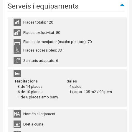
Serveis i equipaments
Places totals: 120
Places exclusivitat: 80
Places de menjador (màxim per torn): 70
Places accessibles: 33
Sanitaris adaptats: 6
Habitacions
Sales
3 de 14 places
4 sales
6 de 10 places
1 carpa: 105 m2 / 90 pers.
1 de 6 places amb bany
Només allotjament
Dret a cuina