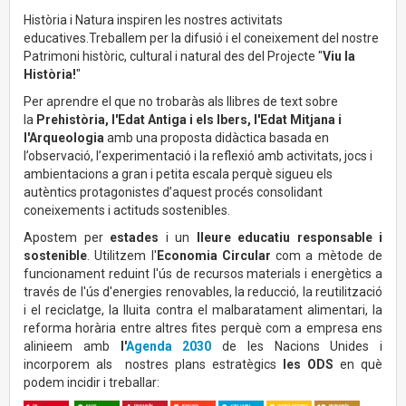
Història i Natura inspiren les nostres activitats
educatives.Treballem per la difusió i el coneixement del nostre
Patrimoni històric, cultural i natural des del Projecte "
Viu la
Història!
"
Per aprendre el que no trobaràs als llibres de text sobre
la
Prehistòria, l'Edat Antiga i els Ibers, l'Edat Mitjana i
l'Arqueologia
amb una proposta didàctica basada en
l’observació, l’experimentació i la reflexió amb activitats, jocs i
ambientacions a gran i petita escala perquè sigueu els
autèntics protagonistes d’aquest procés consolidant
coneixements i actituds sostenibles.
Apostem per
estades
i un
lleure educatiu responsable i
sostenible
. Utilitzem l'
Economia Circular
com a mètode de
funcionament reduint l'ús de recursos materials i energètics a
través de l'ús d'energies renovables, la reducció, la reutilització
i el reciclatge, la lluita contra el malbaratament alimentari, la
reforma horària entre altres fites perquè com a empresa ens
alinieem amb
l'
Agenda 2030
de les Nacions Unides i
incorporem als nostres plans estratègics
les ODS
en què
podem incidir i treballar: