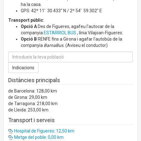
ha la casa.
GPS: 42º 11' 30.433" N / 2º 54' 59.302" E
Transport públic
:
Opció A
Des de Figueres, agafeu l'autocar de la
companyia
ESTARRIOL BUS
, línia Vilajoan-Figueres.
Opció B
RENFE fins a Girona i agafar l'autobús de la
companyia
BarnaBus.
(Aviseu el conductor)
Distàncies principals
de Barcelona: 128,00 km
de Girona: 29,00 km
de Tarragona: 218,00 km
de Lleida: 253,00 km
Transport i serveis
Hospital de Figueres: 12,50 km
Metge del poble: 0,00 km