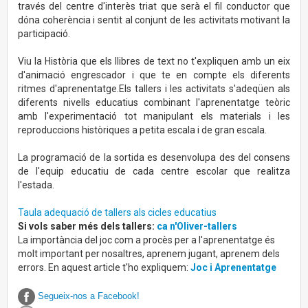
través del centre d'interès triat que serà el fil conductor que
dóna coherència i sentit al conjunt de les activitats motivant la
participació.
Viu la Història que els llibres de text no t'expliquen amb un eix
d'animació engrescador i que te en compte els diferents
ritmes d'aprenentatge.Els tallers i les activitats s'adeqüen als
diferents nivells educatius combinant l'aprenentatge teòric
amb l'experimentació tot manipulant els materials i les
reproduccions històriques a petita escala i de gran escala.
La programació de la sortida es desenvolupa des del consens
de l'equip educatiu de cada centre escolar que realitza
l'estada.
Taula adequació de tallers als cicles educatius
Si vols saber més dels tallers:
ca n'Oliver-tallers
La importància del joc com a procès per a l'aprenentatge és
molt important per nosaltres, aprenem jugant, aprenem dels
errors. En aquest article t'ho expliquem:
Joc i Aprenentatge
Segueix-nos a Facebook!