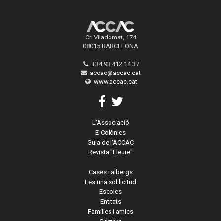
Cr. Viladomat, 174
08015 BARCELONA
+34 93 412 14 37
accac@accac.cat
www.accac.cat
L'Associació
E-Colònies
Guia de l'ACCAC
Revista "Lleure"
Cases i albergs
Fes una sol·licitud
Escoles
Entitats
Famílies i amics