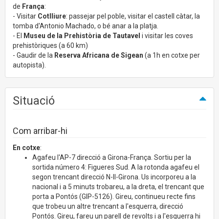
de
França
:
- Visitar
Cotlliure
: passejar pel poble, visitar el castell càtar, la
tomba d'Antonio Machado, o bé anar a la platja.
- El
Museu de la Prehistòria de Tautavel
i visitar les coves
prehistòriques (a 60 km)
- Gaudir de la
Reserva Africana de Sigean
(a 1h en cotxe per
autopista).
Situació
Com arribar-hi
En cotxe
:
Agafeu l'AP-7 direcció a Girona-França. Sortiu per la
sortida número 4: Figueres Sud. A la rotonda agafeu el
segon trencant direcció N-II-Girona. Us incorporeu a la
nacional i a 5 minuts trobareu, a la dreta, el trencant que
porta a Pontós (GIP-5126). Gireu, continueu recte fins
que trobeu un altre trencant a l'esquerra, direcció
Pontós. Gireu, fareu un parell de revolts i a l'esquerra hi