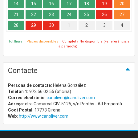
14
15
16
17
18
19
20
21
22
23
24
25
26
27
28
29
30
1
2
3
4
Tot lliure
Places disponibles
Complet / No disponible (Fa referència a
la pernocta)
Contacte
Persona de contacte:
Helena González
Telèfon 1:
972 56 02 55 (oficina)
Correu electrònic:
canoliver@canoliver.com
Adreça:
ctra.Comarcal GIV-5125, s/n Pontós - Alt Empordà
Codi Postal:
17773 Girona
Web:
http://www.canoliver.com