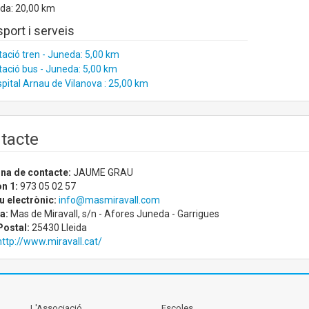
ida: 20,00 km
port i serveis
ació tren - Juneda: 5,00 km
ació bus - Juneda: 5,00 km
pital Arnau de Vilanova : 25,00 km
tacte
na de contacte:
JAUME GRAU
n 1:
973 05 02 57
u electrònic:
info@masmiravall.com
a:
Mas de Miravall, s/n - Afores Juneda - Garrigues
Postal:
25430 Lleida
http://www.miravall.cat/
L'Associació
Escoles