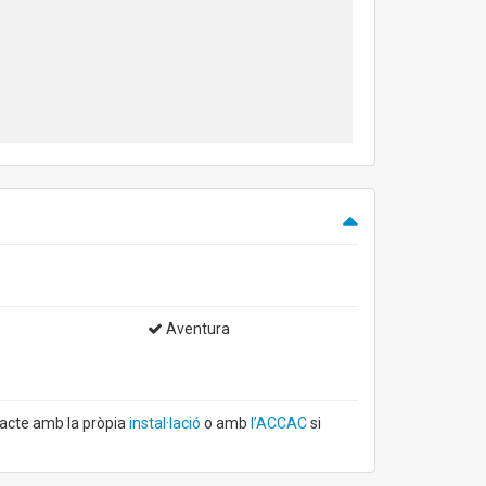
Aventura
tacte amb la pròpia
instal·lació
o amb
l’ACCAC
si