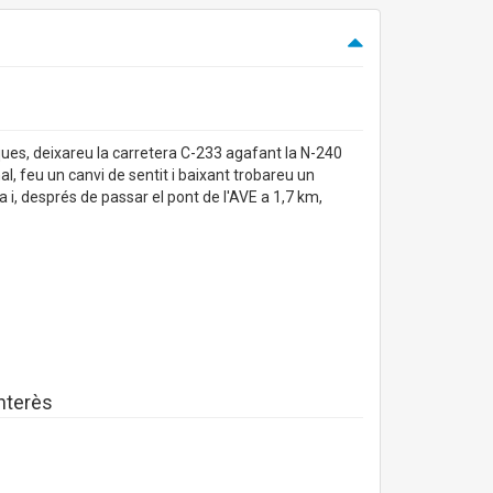
ques, deixareu la carretera C-233 agafant la N-240
l, feu un canvi de sentit i baixant trobareu un
 i, després de passar el pont de l'AVE a 1,7 km,
interès