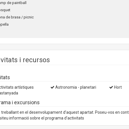
amp de paintball
osquet
ona de brasa / picnic
apella
ivitats i recursos
itats
tivitats artístiques
Astronomia - planetari
Hort
stanyada
rama i excursions
treballant en el desenvolupament d’aquest apartat. Poseu-vos en con
iteu informació sobre el programa d’activitats