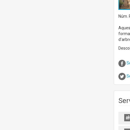
Núm. R
Aquest
formad
d'arbr
Descob
S
S
Ser