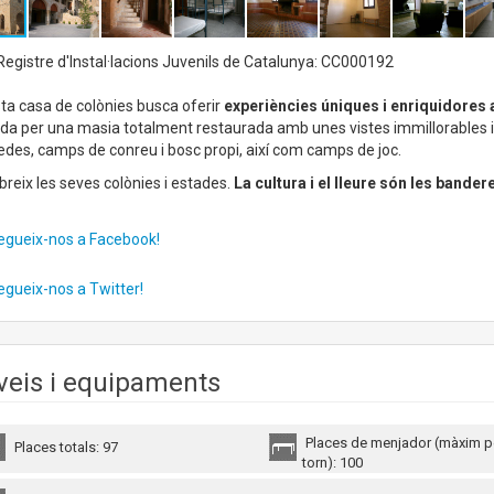
egistre d'Instal·lacions Juvenils de Catalunya: CC000192
a casa de colònies busca oferir
experiències úniques i enriquidores 
a per una masia totalment restaurada amb unes vistes immillorables i 
edes, camps de conreu i bosc propi, així com camps de joc.
reix les seves colònies i estades.
La cultura i el lleure són les bande
egueix-nos a Facebook!
egueix-nos a Twitter!
veis i equipaments
Places de menjador (màxim p
Places totals: 97
torn): 100