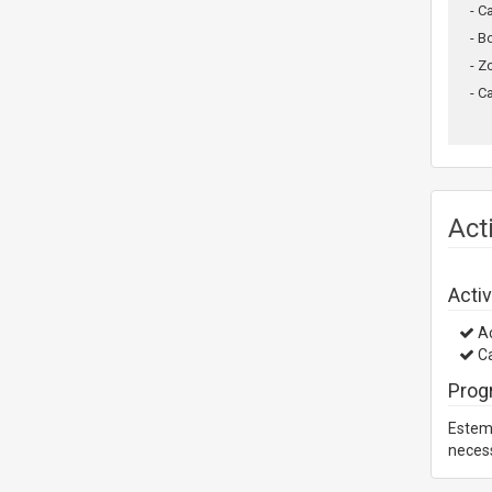
- C
- B
- Z
- C
Act
Activ
Ac
Ca
Prog
Estem 
necess