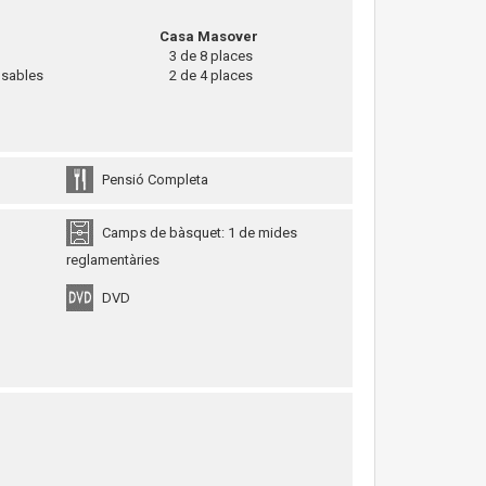
Casa Masover
3 de 8 places
nsables
2 de 4 places
Pensió Completa
Camps de bàsquet: 1 de mides
reglamentàries
DVD