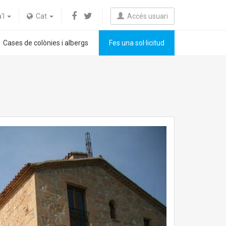
a'l
Cat
Accés usuari
Cases de colònies i albergs
Fes una sol·licitud