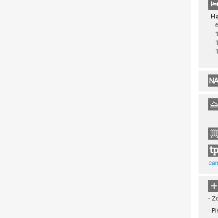
Ha
6 
1 
1 
1 
cam
- Z
- P