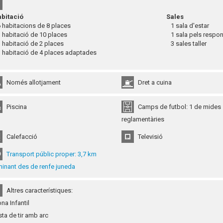
bitació
Sales
habitacions de 8 places
1 sala d'estar
habitació de 10 places
1 sala pels respo
habitació de 2 places
3 sales taller
habitació de 4 places adaptades
Només allotjament
Dret a cuina
Piscina
Camps de futbol: 1 de mides
reglamentàries
Calefacció
Televisió
Transport públic proper: 3,7 km
inant des de renfe juneda
Altres característiques:
ona Infantil
ista de tir amb arc