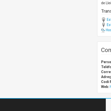
de Lle
Trans
Est
Est
Hos
Con
Perso
Telèfo
Corre
Adreç
Codi 
Web: