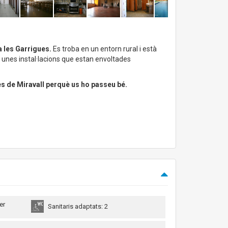
a les Garrigues.
Es troba en un entorn rural i està
unes instal·lacions que estan envoltades
res de Miravall perquè us ho passeu bé.
er
Sanitaris adaptats: 2