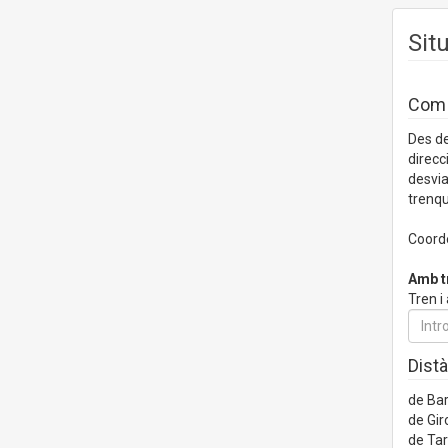
Sit
Com a
Des de
direcc
desvia
trenqu
Coorde
Amb t
Tren i
Distà
de Ba
de Gir
de Ta