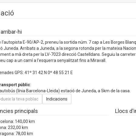
uació
rribar-hi
 l'autopista E-90/AP-2, preneu la sortida núm. 7 cap a Les Borges Blan
ió Juneda. Arribats a Juneda, a la segona rotonda per la mateixa Naciona
ment a mà dreta per la LV-7023 direcció Castelldans. Seguiu la carretera
eu cap a un camí a l'esquerra senyalitzat fins a Miravall.
nades GPS: 41º 31 42 N 0º 48 55 21 E
ransport públic
:
 autobús (línia Barcelona-Lleida) estació de Juneda, a 5km de la casa.
ncies principals
Llocs d'
rcelona: 140,00 km
ona: 232,00 km
rragona: 78,00 km