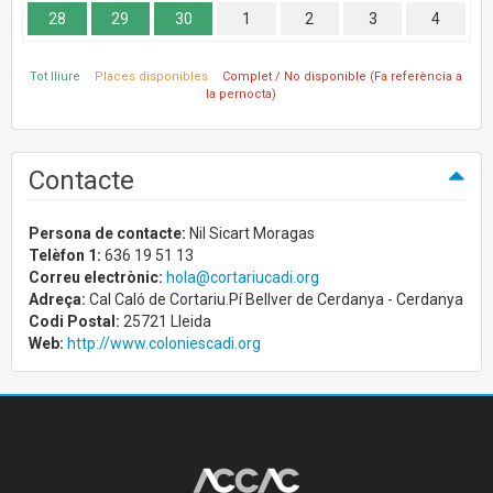
28
29
30
1
2
3
4
Tot lliure
Places disponibles
Complet / No disponible (Fa referència a
la pernocta)
Contacte
Persona de contacte:
Nil Sicart Moragas
Telèfon 1:
636 19 51 13
Correu electrònic:
hola@cortariucadi.org
Adreça:
Cal Caló de Cortariu.Pí Bellver de Cerdanya - Cerdanya
Codi Postal:
25721 Lleida
Web:
http://www.coloniescadi.org