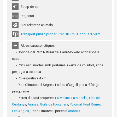
Equip de so
Projector
S'hi admeten animals
Transport públic proper: Tren 18 Km. Autobús 3,5 Km
Altres característiques:
- Boscos del Parc Natural del Cadí-Moixeró a tocar de la
casa.
- Prat i esplanades amb porteries i xarxa de voleibol, zona
per jugar a petanca
- Poliesportiu a 4 km
- Parc Olímpic del Segre a La Seu d'Urgell, per a ràfting i
piragüisme
- Pistes d'esquí properes:
La Molina
,
La Masella
,
Lles de
Cerdanya
,
Aransa,
Guils de Fontanera
,
Puigmal
,
Font Romeu
,
Les Angles
, Porté-Pimorent i pistes d'
Andorra