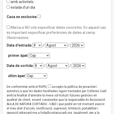
amb activitats
estada d'un dia
Casa en exclusiva
Marca si NO vols especificar dates concretes. En aquest cas
és important especificar preferències de dates al camp
Observacions.
Data d'entrada
/
/
primer àpat
Data de sortida
/
/
últim àpat
De conformitat amb el RGPD,
accepto la política de privacitat i
autoritzo a que les dades facilitades siguin tractades per Colònies Cadí
amb la finalitat d'atendre la meva sol·licitud i futures gestions en
qualitat de client, essent coneixedor que la responsable és Associació
AULA DE NATURA CORTADIU - CADÍ i que podré en tot moment exercir
el meu dret d'accés, rectificació, supressió, limitació, portabilitat i
oposició adreçant-me a
hola@cortariucadi.org
. Igualment, per a la