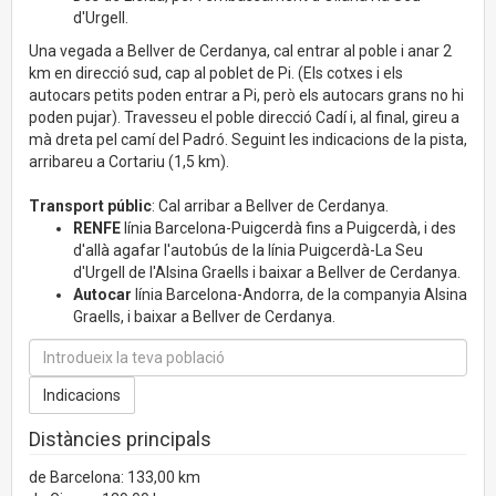
d'Urgell.
Una vegada a Bellver de Cerdanya, cal entrar al poble i anar 2
km en direcció sud, cap al poblet de Pi. (Els cotxes i els
autocars petits poden entrar a Pi, però els autocars grans no hi
poden pujar). Travesseu el poble direcció Cadí i, al final, gireu a
mà dreta pel camí del Padró. Seguint les indicacions de la pista,
arribareu a Cortariu (1,5 km).
Transport públic
: Cal arribar a Bellver de Cerdanya.
RENFE
línia Barcelona-Puigcerdà fins a Puigcerdà, i des
d'allà agafar l'autobús de la línia Puigcerdà-La Seu
d'Urgell de l'Alsina Graells i baixar a Bellver de Cerdanya.
Autocar
línia Barcelona-Andorra, de la companyia Alsina
Graells, i baixar a Bellver de Cerdanya.
Distàncies principals
de Barcelona: 133,00 km