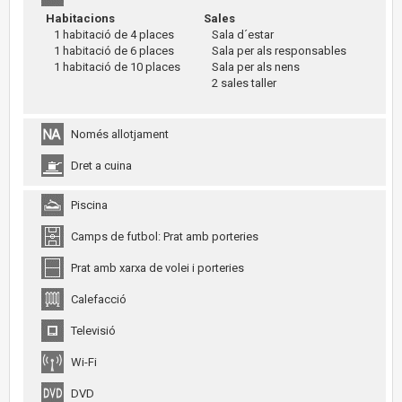
Habitacions
Sales
1 habitació de 4 places
Sala d´estar
1 habitació de 6 places
Sala per als responsables
1 habitació de 10 places
Sala per als nens
2 sales taller
Només allotjament
Dret a cuina
Piscina
Camps de futbol: Prat amb porteries
Prat amb xarxa de volei i porteries
Calefacció
Televisió
Wi-Fi
DVD