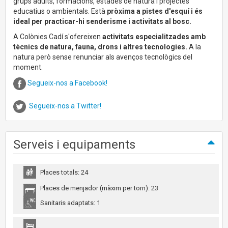
grups adults, formacions, estades de natura i projectes
educatius o ambientals. Està
pròxima a pistes d'esquí i és
ideal per practicar-hi senderisme i activitats al bosc.
A Colònies Cadí s'ofereixen
activitats especialitzades amb
tècnics de natura, fauna, drons i altres tecnologies.
A la
natura però sense renunciar als avenços tecnològics del
moment.
Segueix-nos a Facebook!
Segueix-nos a Twitter!
Serveis i equipaments
Places totals: 24
Places de menjador (màxim per torn): 23
Sanitaris adaptats: 1