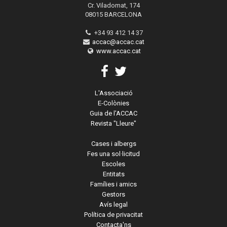
Cr. Viladomat, 174
08015 BARCELONA
+34 93 412 14 37
accac@accac.cat
www.accac.cat
L'Associació
E-Colònies
Guia de l'ACCAC
Revista "Lleure"
Cases i albergs
Fes una sol·licitud
Escoles
Entitats
Famílies i amics
Gestors
Avís legal
Política de privacitat
Contacta'ns