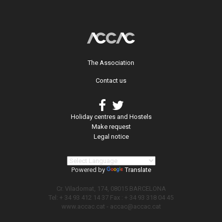
The Association
Contact us
Holiday centres and Hostels
Make request
Legal notice
Powered by
Translate
Cr. Viladomat, 174, 08015 BARCELONA
Tel: + 34 93 412 14 37 Fax : + 34 93 318 04 45
www.accac.cat -
accac@accac.cat