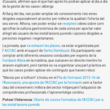
d'usuaris, afirmen que el que han après ho podran aplicar al dia a dia
de la gestió de les cases i albergs.
Al llarg del dia, van poder ampliar els coneixements i les eines
dirigides especialment al sector per millorar la qualitat i l’oferta del
seu servei. Alhora, van poder endur-se
receptes
i idees sobre com
aprofitar la cultura gastronòmica de cada zona per aportar valor
afegit als usuaris de les instal·lacions juvenils i opcions dirigides a
persones veganes i vegetarianes.
La jornada, que
va exhaurir les places
, va estar organitzada per
l'
ACCAC
amb el suport de
Serhs Distribució
. Els participants van
comptar amb diferents sessions conduïdes per experts de la
Fundació Alícia
en la matèria, que cuinaven en directe mentre ho
anaven explicant, però també es va organitzar una part pràctica en
què les cases podien aplicar els continguts que havien rebut.
“Menús per a tothom” s'inclou en el
Pla de formació 2015-16 de
l'Associació
,
una aposta de l’ACCAC per la formació
com a factor
clau del creixement i millora del sector mitjançant l'adquisició de
competències professionals i l'aprenentatge continu.
Potser t'interessa:
Oberts els cursos formatius de l'ACCAC per a
les instal·lacions juvenils
.