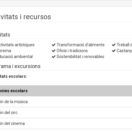
ivitats i recursos
itats
tivitats artístiques
Transformació d'aliments
Treball d
erema
Oficis i tradicions
Castan
ucació ambiental
Sostenibilitat i renovables
rama i excursions
itats escolars:
nies escolars
ón de la música
n del circ
ón del cinema