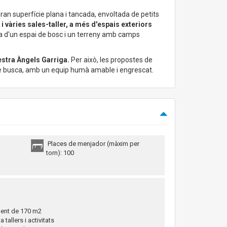
 gran superfície plana i tancada, envoltada de petits
i vàries sales-taller, a més d'espais exteriors
sa d'un espai de bosc i un terreny amb camps
estra Àngels Garriga.
Per això, les propostes de
 que busca, amb un equip humà amable i engrescat.
Places de menjador (màxim per
torn): 100
lent de 170 m2
 tallers i activitats