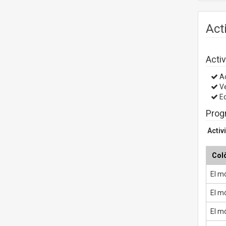
Act
Activ
Ac
V
Ed
Prog
Activ
Colò
El m
El mó
El m