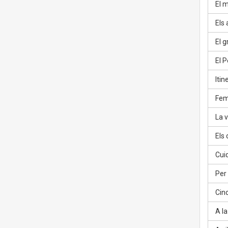
El m
Els 
El gr
El P
Itin
Fem
La v
Els 
Cuid
Per c
Cinc
A la 