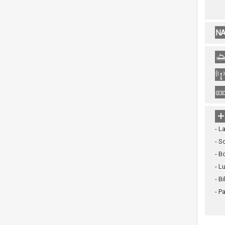
- L
- S
- B
- L
- B
- P