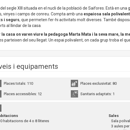
del segle XIII situada en el nucli de la població de Saifores. Està en una
s, vinyes i camps de conreu. Compta amb una
espaiosa sala polivalent 
ts i segurs
, que permeten fer-hi activitats molt diverses. També dispo
rts al llindar de la casa.
 la casa on varen viure la pedagoga Marta Mata i la seva mare, la m
es parteixen del seu llegat. Un espai polivalent, on cada grup troba el
veis i equipaments
Places totals: 110
Places exclusivitat: 80
Places accessibles: 12
Sanitaris adaptats: 1
bitacions
Sales
 habitacions de 4 o 8 lliteres
Sala poliva
3 aules per a