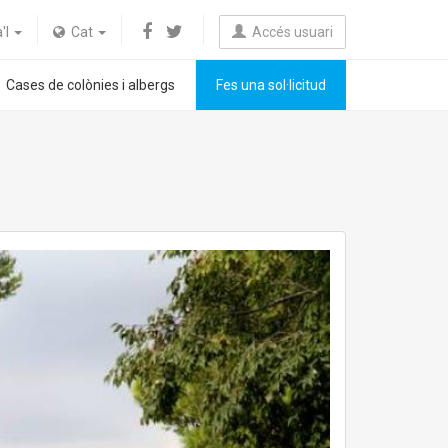
a'l
Cat
Accés usuari
Cases de colònies i albergs
Fes una sol·licitud