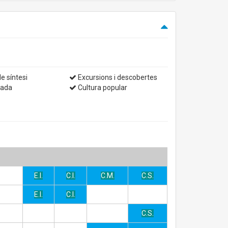
e síntesi
Excursions i descobertes
yada
Cultura popular
E.I.
C.I.
C.M.
C.S.
E.I.
C.I.
C.S.