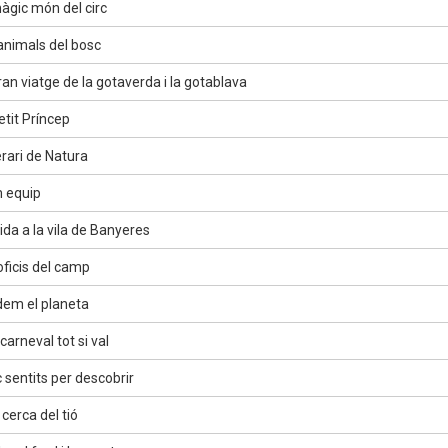
àgic món del circ
animals del bosc
an viatge de la gotaverda i la gotablava
etit Príncep
erari de Natura
 equip
ida a la vila de Banyeres
oficis del camp
em el planeta
arneval tot si val
 sentits per descobrir
cerca del tió