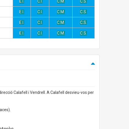
E.I.
C.I.
C.M.
C.S.
E.I.
C.I.
C.M.
C.S.
E.I.
C.I.
C.M.
C.S.
E.I.
C.I.
C.M.
C.S.
irecció Calafell i Vendrell. A Calafell desvieu-vos per
aces).
interès