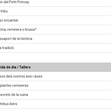
ón del Petit Príncep
tribu
osc encantat
rina, remeiera o bruixa?
ssaport de la història
a tradició
ida de dia / Tallers
ocs dels nostres avis i àvies
plantes remeieres
secrets de la cuina
tribus ibers