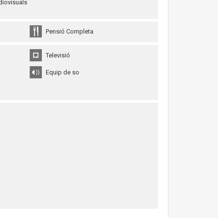
diovisuals
Pensió Completa
Televisió
Equip de so