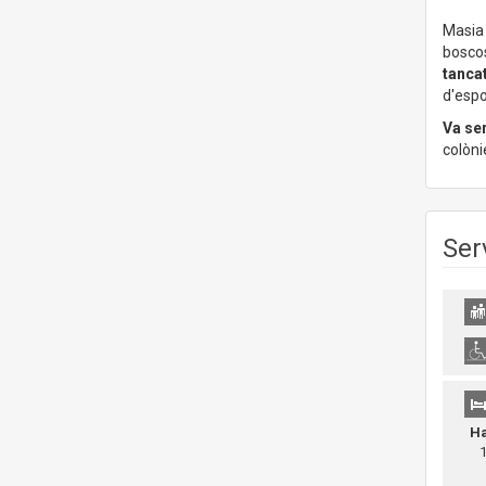
Masia 
bosco
tanca
d'espo
Va ser
colòni
Ser
Ha
10