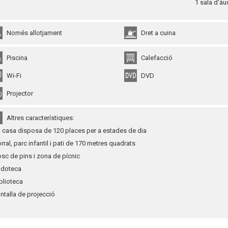
1 sala d'àu
Només allotjament
Dret a cuina
Piscina
Calefacció
Wi-Fi
DVD
Projector
Altres característiques:
a casa disposa de 120 places per a estades de dia
orral, parc infantil i pati de 170 metres quadrats
osc de pins i zona de pícnic
udoteca
iblioteca
antalla de projecció