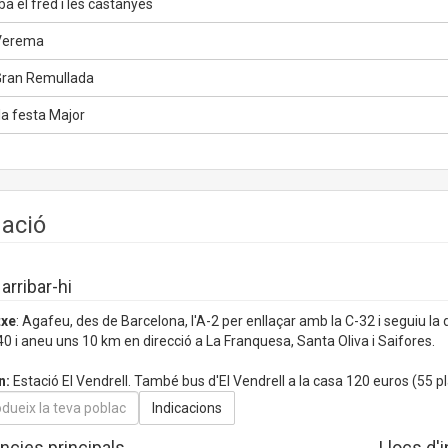
a el fred i les castanyes
Verema
ran Remullada
la festa Major
uació
rribar-hi
txe
: Agafeu, des de Barcelona, l'A-2 per enllaçar amb la C-32 i seguiu la d
40 i aneu uns 10 km en direcció a La Franquesa, Santa Oliva i Saifores.
n:
Estació El Vendrell. També bus d'El Vendrell a la casa 120 euros (55 pl
ncies principals
Llocs d'