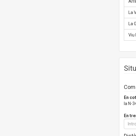
Arrib
La 
La G
Viu 
Sit
Com a
En co
la N-3
En tre
Distà