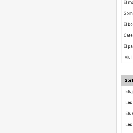
El m
Som 
El b
Cate
El pa
Viu l
Sort
Els j
Les 
Els 
Les 