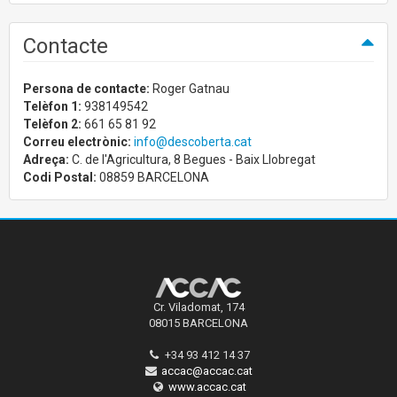
Contacte
Persona de contacte:
Roger Gatnau
Telèfon 1:
938149542
Telèfon 2:
661 65 81 92
Correu electrònic:
info@descoberta.cat
Adreça:
C. de l'Agricultura, 8 Begues - Baix Llobregat
Codi Postal:
08859 BARCELONA
Cr. Viladomat, 174
08015 BARCELONA
+34 93 412 14 37
accac@accac.cat
www.accac.cat