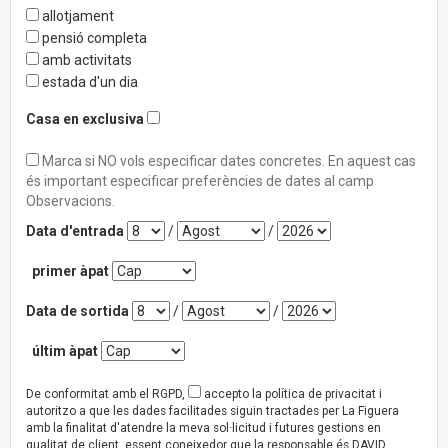
allotjament
pensió completa
amb activitats
estada d'un dia
Casa en exclusiva
Marca si NO vols especificar dates concretes. En aquest cas
és important especificar preferències de dates al camp
Observacions.
Data d'entrada
/
/
primer àpat
Data de sortida
/
/
últim àpat
De conformitat amb el RGPD,
accepto la política de privacitat i
autoritzo a que les dades facilitades siguin tractades per La Figuera
amb la finalitat d'atendre la meva sol·licitud i futures gestions en
qualitat de client, essent coneixedor que la responsable és DAVID