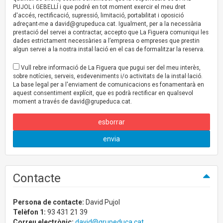
PUJOL i GEBELLÍ i que podré en tot moment exercir el meu dret
d'accés, rectificació, supressió, limitació, portabilitat i oposició
adreçant-me a
david@grupeduca.cat
. Igualment, per a la necessària
prestació del servei a contractar, accepto que La Figuera comuniqui les
dades estrictament necessàries a l’empresa o empreses que prestin
algun servei a la nostra instal·lació en el cas de formalitzar la reserva.
Vull rebre informació de La Figuera que pugui ser del meu interès,
sobre notícies, serveis, esdeveniments i/o activitats de la instal·lació.
La base legal per a l'enviament de comunicacions es fonamentarà en
aquest consentiment explícit, que es podrà rectificar en qualsevol
moment a través de
david@grupeduca.cat
.
esborrar
envia
Contacte
Persona de contacte:
David Pujol
Telèfon 1:
93 431 21 39
Correu electrònic:
david@grupeduca.cat