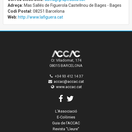
Adreça:
Mas Sallés de Figuerola Castellnou de Bages - Bages
Codi Postal:
08251 Barcelona
Web:
http://www.lafiguera.cat
Cr. Viladomat, 174
08015 BARCELONA
+34 93 412 14 37
accac@accac.cat
www.accac.cat
L'Associació
E-Colònies
Guia de l'ACCAC
Revista "Lleure"