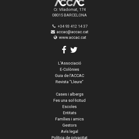
Cr. Viladomat, 174
08015 BARCELONA
+34 93 412 14 37
accac@accac.cat
www.accac.cat
L'Associació
E-Colònies
Guia de l'ACCAC
Revista "Lleure"
Cases i albergs
Fes una sol·licitud
Escoles
Entitats
Famílies i amics
Gestors
Avís legal
Política de privacitat