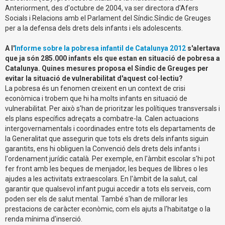
Anteriorment, des d'octubre de 2004, va ser directora d'Afers
Socials i Relacions amb el Parlament del Síndic.Síndic de Greuges
per a la defensa dels drets dels infants i els adolescents.
A l'
Informe sobre la pobresa infantil de Catalunya 2012
s'alertava
que ja són 285.000 infants els que estan en situació de pobresa a
Catalunya. Quines mesures proposa el Síndic de Greuges per
evitar la situació de vulnerabilitat d'aquest col·lectiu?
La pobresa és un fenomen creixent en un context de crisi
econòmica i trobem que hi ha molts infants en situació de
vulnerabilitat. Per això s'han de prioritzar les polítiques transversals i
els plans específics adreçats a combatre-la. Calen actuacions
intergovernamentals i coordinades entre tots els departaments de
la Generalitat que assegurin que tots els drets dels infants siguin
garantits, ens hi obliguen la Convenció dels drets dels infants i
l'ordenament jurídic català. Per exemple, en l'àmbit escolar s'hi pot
fer front amb les beques de menjador, les beques de llibres o les
ajudes a les activitats extraescolars. En l'àmbit de la salut, cal
garantir que qualsevol infant pugui accedir a tots els serveis, com
poden ser els de salut mental. També s'han de millorar les
prestacions de caràcter econòmic, com els ajuts a l'habitatge o la
renda mínima d'inserció.