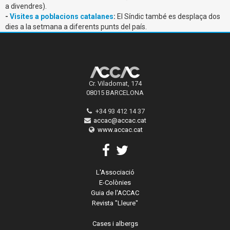
a divendres).
-
Visites a poblacions catalanes
:
El Síndic també es desplaça dos
dies a la setmana a diferents punts del país.
Cr. Viladomat, 174
08015 BARCELONA
+34 93 412 14 37
accac@accac.cat
www.accac.cat
L'Associació
E-Colònies
Guia de l'ACCAC
Revista "Lleure"
Cases i albergs