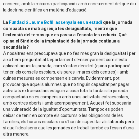
consens, amb la màxima participació i amb coneixement del que diu
la doctrina científica en matèria d'educació.
La
Fundació Jaume Bofill
assenyala en un estudi
que la jornada
compacta de matí agreuja les desigualtats, mentre que
l’extensió del temps que es passa a l’escola les redueix. Què
opina el Síndic de la implantació de la jornada contínua a
secundàr
ia?
A nosaltres ens preocupava que no fes més gran la desigualtat i per
això hem preguntat al Departament d'Ensenyament com s'està
aplicant aquesta jornada, com s'estan decidint (quina participació
tenen els consells escolars, els pares i mares dels centres) i amb
quines mesures es compensen els canvis. Evidentment, pot
provocar que aquells alumnes que no tinguin capacitat per pagar
activitats extraescolars estiguin a casa tota la tarda si la jornada
compactada no es compensa amb unes activitats extraescolars,
amb centres oberts i amb acompanyament. Aquest fet suposaria
una vulneració de la igualtat d'oportunitats. Tampoc es poden
deixar de tenir en compte els costums o les obligacions de les
famílies, els horaris escolars no s'han de supeditar als laborals però
sí que l'ideal seria que les jornades de treball també es fessin d'una
altra manera.