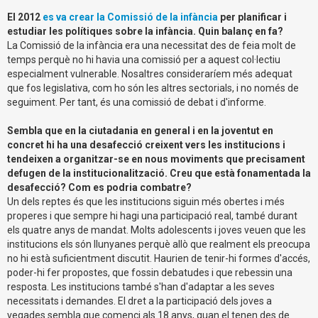
El 2012
es va crear la Comissió de la infància
per planificar i
estudiar les polítiques sobre la infància. Quin balanç en fa?
La Comissió de la infància era una necessitat des de feia molt de
temps perquè no hi havia una comissió per a aquest col·lectiu
especialment vulnerable. Nosaltres consideraríem més adequat
que fos legislativa, com ho són les altres sectorials, i no només de
seguiment. Per tant, és una comissió de debat i d'informe.
Sembla que en la ciutadania en general i en la joventut en
concret hi ha una desafecció creixent vers les institucions i
tendeixen a organitzar-se en nous moviments que precisament
defugen de la institucionalització. Creu que està fonamentada la
desafecció? Com es podria combatre?
Un dels reptes és que les institucions siguin més obertes i més
properes i que sempre hi hagi una participació real, també durant
els quatre anys de mandat. Molts adolescents i joves veuen que les
institucions els són llunyanes perquè allò que realment els preocupa
no hi està suficientment discutit. Haurien de tenir-hi formes d'accés,
poder-hi fer propostes, que fossin debatudes i que rebessin una
resposta. Les institucions també s'han d'adaptar a les seves
necessitats i demandes. El dret a la participació dels joves a
vegades sembla que comenci als 18 anys, quan el tenen des de