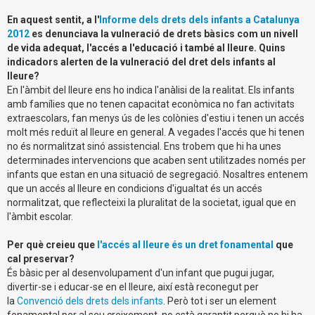
En aquest sentit, a l'
Informe dels drets dels infants a Catalunya
2012
es denunciava la vulneració de drets bàsics com un nivell
de vida adequat, l'accés a l'educació i també al lleure. Quins
indicadors alerten de la vulneració del dret dels infants al
lleure?
En l'àmbit del lleure ens ho indica l'anàlisi de la realitat. Els infants
amb famílies que no tenen capacitat econòmica no fan activitats
extraescolars, fan menys ús de les colònies d'estiu i tenen un accés
molt més reduït al lleure en general. A vegades l'accés que hi tenen
no és normalitzat sinó assistencial. Ens trobem que hi ha unes
determinades intervencions que acaben sent utilitzades només per
infants que estan en una situació de segregació. Nosaltres entenem
que un accés al lleure en condicions d'igualtat és un accés
normalitzat, que reflecteixi la pluralitat de la societat, igual que en
l'àmbit escolar.
Per què creieu que
l'accés al lleure és un dret fonamental
que
cal preservar?
És bàsic per al desenvolupament d'un infant que pugui jugar,
divertir-se i educar-se en el lleure, així està reconegut per
la
Convenció dels drets dels infants
. Però tot i ser un element
fonamental per al seu creixement, no està garantit perquè no hi ha