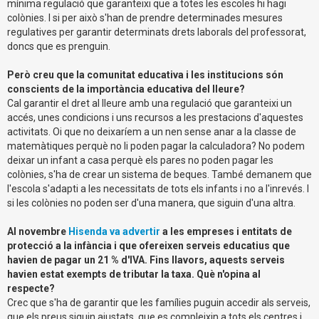
mínima regulació que garanteixi que a totes les escoles hi hagi
colònies. I si per això s'han de prendre determinades mesures
regulatives per garantir determinats drets laborals del professorat,
doncs que es prenguin.
Però creu que la comunitat educativa i les institucions són
conscients de la importància educativa del lleure?
Cal garantir el dret al lleure amb una regulació que garanteixi un
accés, unes condicions i uns recursos a les prestacions d'aquestes
activitats. Oi que no deixaríem a un nen sense anar a la classe de
matemàtiques perquè no li poden pagar la calculadora? No podem
deixar un infant a casa perquè els pares no poden pagar les
colònies, s'ha de crear un sistema de beques. També demanem que
l'escola s'adapti a les necessitats de tots els infants i no a l'inrevés. I
si les colònies no poden ser d'una manera, que siguin d'una altra.
Al novembre
Hisenda va advertir
a les empreses i entitats de
protecció a la infància i que ofereixen serveis educatius que
havien de pagar un 21 % d'IVA. Fins llavors, aquests serveis
havien estat exempts de tributar la taxa. Què n'opina al
respecte?
Crec que s'ha de garantir que les famílies puguin accedir als serveis,
que els preus siguin ajustats, que es compleixin a tots els centres i