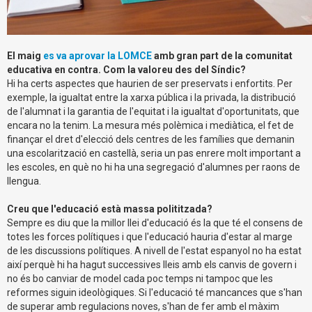
El maig
es va aprovar la LOMCE
amb gran part de la comunitat
educativa en contra. Com la valoreu des del Síndic?
Hi ha certs aspectes que haurien de ser preservats i enfortits. Per
exemple, la igualtat entre la xarxa pública i la privada, la distribució
de l'alumnat i la garantia de l'equitat i la igualtat d'oportunitats, que
encara no la tenim. La mesura més polèmica i mediàtica, el fet de
finançar el dret d'elecció dels centres de les famílies que demanin
una escolarització en castellà, seria un pas enrere molt important a
les escoles, en què no hi ha una segregació d'alumnes per raons de
llengua.
Creu que l'educació està massa polititzada?
Sempre es diu que la millor llei d'educació és la que té el consens de
totes les forces polítiques i que l'educació hauria d'estar al marge
de les discussions polítiques. A nivell de l'estat espanyol no ha estat
així perquè hi ha hagut successives lleis amb els canvis de govern i
no és bo canviar de model cada poc temps ni tampoc que les
reformes siguin ideològiques. Si l'educació té mancances que s'han
de superar amb regulacions noves, s'han de fer amb el màxim