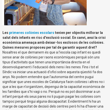
Les
primeres colònies escolars
tenien per objectiu millorar la
salut dels infants en risc d'exclusió social. En canvi, avui la crisi
econòmica amenaça amb deixar-los exclosos de les colònies.
Quines mesures proposeu pe
r tal de garantir aquest dret?
Nosaltres el que demanem és que a l'escola cap infant es quedi
sense anar de colònies per raons econòmiques perquè són uns
tipus d'activitats que tenen una importància directa en el
desenvolupament i l'educació dels nens i les nenes. Fins i tot el
Síndic va iniciar una actuació d'ofici sobre aquesta qüestió fa dos
anys. No podem entendre que l'autonomia del centre pugui
significar que unes escoles de Catalunya facin colònies i altres no i
que a les que n'organitzen, depengui de la capacitat econòmica de
les famílies que s'hi vagi o no. Perquè no es pot discriminar a un
infant perquè els seus pares no li puguin pagar les colònies com
tampoc perquè tingui alguna discapacitat. Evidentment hi ha un
marge de capacitat de decisió dels centres però hi ha d'haver una