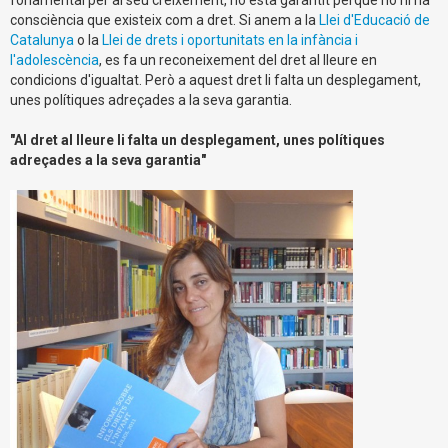
consciència que existeix com a dret. Si anem a la
Llei d'Educació de
Catalunya
o la
Llei de drets i oportunitats en la infància i
l'adolescència
, es fa un reconeixement del dret al lleure en
condicions d'igualtat. Però a aquest dret li falta un desplegament,
unes polítiques adreçades a la seva garantia.
"Al dret al lleure li falta un desplegament, unes polítique
s
adreçades a la seva garantia"