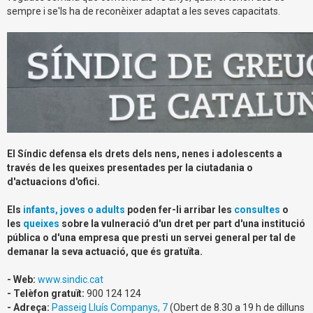
sempre i se'ls ha de reconèixer adaptat a les seves capacitats.
El Síndic defensa els drets dels nens, nenes i adolescents a
través de les queixes presentades per la ciutadania o
d'actuacions d'ofici.
Els
infants, joves o adults
poden fer-li arribar les
consultes
o
les
queixes
sobre la vulneració d'un dret per part d'una institució
pública o d'una empresa que presti un servei general per tal de
demanar la seva actuació, que és gratuïta.
- Web:
www.sindic.cat
- Telèfon gratuït:
900 124 124
- Adreça:
Passeig Lluís Companys, 7
(Obert de 8.30 a 19 h de dilluns