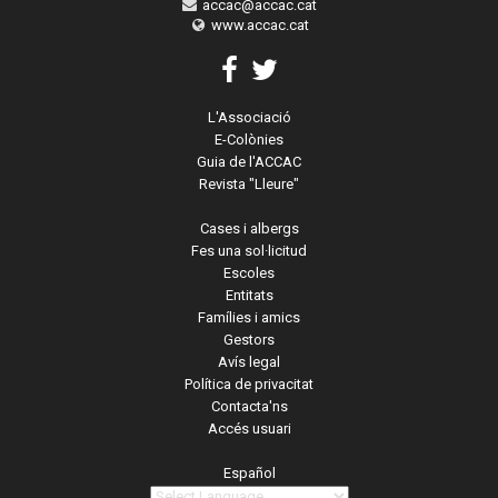
accac@accac.cat
www.accac.cat
L'Associació
E-Colònies
Guia de l'ACCAC
Revista "Lleure"
Cases i albergs
Fes una sol·licitud
Escoles
Entitats
Famílies i amics
Gestors
Avís legal
Política de privacitat
Contacta'ns
Accés usuari
Español