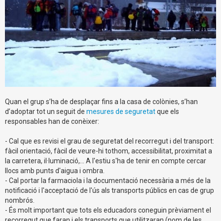
Quan el grup s’ha de desplaçar fins a la casa de colònies, s’han
d’adoptar tot un seguit de
mesures de seguretat
que els
responsables han de conèixer:
- Cal que es revisi el grau de seguretat del recorregut i del transport:
fàcil orientació, fàcil de veure-hi tothom, accessibilitat, proximitat a
la carretera, il·luminació,... A l'estiu s'ha de tenir en compte cercar
llocs amb punts d'aigua i ombra.
- Cal portar la farmaciola i la documentació necessària a més de la
notificació i l'acceptació de l'ús als transports públics en cas de grup
nombrós.
- És molt important que tots els educadors coneguin prèviament el
recorregut que faran i els transports que utilitzaran (nom de les