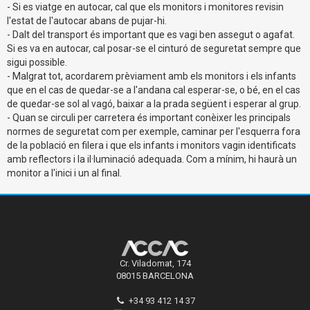
- Si es viatge en autocar, cal que els monitors i monitores revisin
l'estat de l'autocar abans de pujar-hi.
- Dalt del transport és important que es vagi ben assegut o agafat.
Si es va en autocar, cal posar-se el cinturó de seguretat sempre que
sigui possible.
- Malgrat tot, acordarem prèviament amb els monitors i els infants
que en el cas de quedar-se a l'andana cal esperar-se, o bé, en el cas
de quedar-se sol al vagó, baixar a la prada següent i esperar al grup.
- Quan se circuli per carretera és important conèixer les principals
normes de seguretat com per exemple, caminar per l'esquerra fora
de la població en filera i que els infants i monitors vagin identificats
amb reflectors i la il·luminació adequada. Com a mínim, hi haurà un
monitor a l'inici i un al final.
Cr. Viladomat, 174
08015 BARCELONA
+34 93 412 14 37