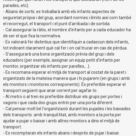
parades, etc).
- Abans de sortir, es treballarà amb els infants aspectes de
seguretat pròpia i del grup, acordant normes i límits així com també
el recorregut, el transport i el punt d'arribada i de sortida.
- Cal assegurar la ràtio, el nombre d'infants per a cada educador ha
de ser el que fixa la normativa.
- Es valorarà fer distintius que identifiquin a cadascun dels infants,
tot indicant clarament què cal fer i on cal trucar en cas de pèrdua.
- S'assegurarà una bona organització prèvia del grup i dels
educadors (per exemple, assignar un equip petit d'infants per
monitor, organitzar els infants per parelles,...).
- Es recomana esperar el mitjà de transport al costat de la paret i
organitzats de la mateixa manera que i hi pujarem (en grups i amb
els monitors i monitores corresponents). És preferible esperar el
transport següent que anar corrent per agafar-lo.
- Al metro o al tren és preferible distribuir els grups per portes i
vagons i que cada dos grups entrin per una porta diferent.
- Cal pensar molt bé l'organització durant les pujades i les baixades
dels transports: amb tranquil·litat, amb monitors a la porta per
ajudar a pujar o baixar i amb altres monitors a dins el mitjà de
transport.
- Es recomptaran els infants abans i després de pujar i baixar.