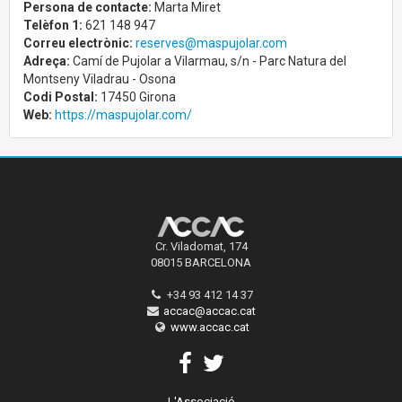
Persona de contacte:
Marta Miret
Telèfon 1:
621 148 947
Correu electrònic:
reserves@maspujolar.com
Adreça:
Camí de Pujolar a Vilarmau, s/n - Parc Natura del
Montseny Viladrau - Osona
Codi Postal:
17450 Girona
Web:
https://maspujolar.com/
Cr. Viladomat, 174
08015 BARCELONA
+34 93 412 14 37
accac@accac.cat
www.accac.cat
L'Associació