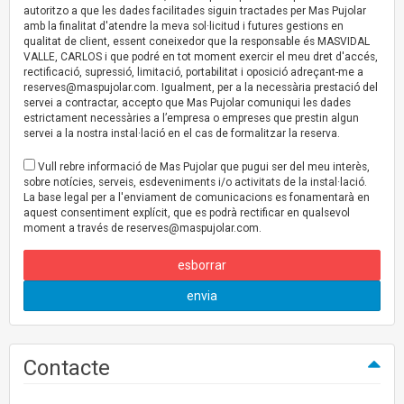
autoritzo a que les dades facilitades siguin tractades per Mas Pujolar
amb la finalitat d'atendre la meva sol·licitud i futures gestions en
qualitat de client, essent coneixedor que la responsable és MASVIDAL
VALLE, CARLOS i que podré en tot moment exercir el meu dret d'accés,
rectificació, supressió, limitació, portabilitat i oposició adreçant-me a
reserves@maspujolar.com
. Igualment, per a la necessària prestació del
servei a contractar, accepto que Mas Pujolar comuniqui les dades
estrictament necessàries a l’empresa o empreses que prestin algun
servei a la nostra instal·lació en el cas de formalitzar la reserva.
Vull rebre informació de Mas Pujolar que pugui ser del meu interès,
sobre notícies, serveis, esdeveniments i/o activitats de la instal·lació.
La base legal per a l'enviament de comunicacions es fonamentarà en
aquest consentiment explícit, que es podrà rectificar en qualsevol
moment a través de
reserves@maspujolar.com
.
esborrar
envia
Contacte