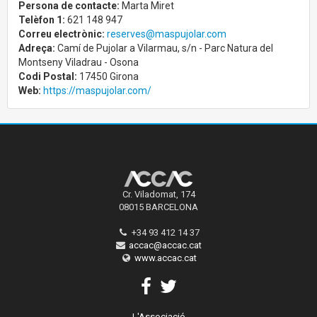
Persona de contacte:
Marta Miret
Telèfon 1:
621 148 947
Correu electrònic:
reserves@maspujolar.com
Adreça:
Camí de Pujolar a Vilarmau, s/n - Parc Natura del
Montseny Viladrau - Osona
Codi Postal:
17450 Girona
Web:
https://maspujolar.com/
Cr. Viladomat, 174
08015 BARCELONA
+34 93 412 14 37
accac@accac.cat
www.accac.cat
L'Associació