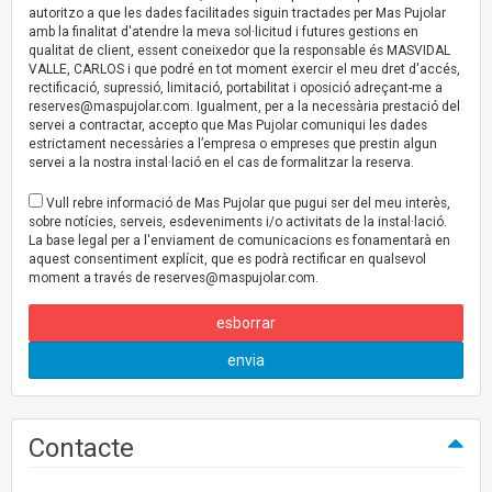
autoritzo a que les dades facilitades siguin tractades per Mas Pujolar
amb la finalitat d'atendre la meva sol·licitud i futures gestions en
qualitat de client, essent coneixedor que la responsable és MASVIDAL
VALLE, CARLOS i que podré en tot moment exercir el meu dret d'accés,
rectificació, supressió, limitació, portabilitat i oposició adreçant-me a
reserves@maspujolar.com
. Igualment, per a la necessària prestació del
servei a contractar, accepto que Mas Pujolar comuniqui les dades
estrictament necessàries a l’empresa o empreses que prestin algun
servei a la nostra instal·lació en el cas de formalitzar la reserva.
Vull rebre informació de Mas Pujolar que pugui ser del meu interès,
sobre notícies, serveis, esdeveniments i/o activitats de la instal·lació.
La base legal per a l'enviament de comunicacions es fonamentarà en
aquest consentiment explícit, que es podrà rectificar en qualsevol
moment a través de
reserves@maspujolar.com
.
esborrar
envia
Contacte