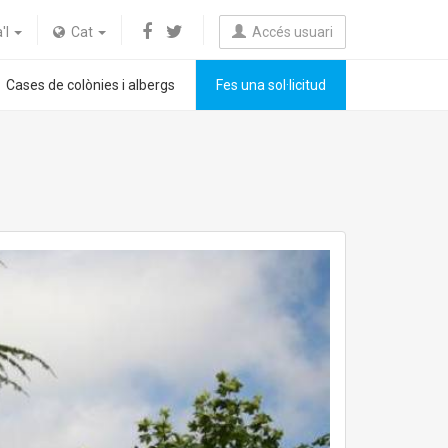
a'l
Cat
Accés usuari
Cases de colònies i albergs
Fes una sol·licitud