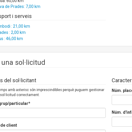
ida: 60,00 km
va de Prades: 7,00 km
port i serveis
mbodi : 21,00 km
ades : 2,00 km
s : 46,00 km
 una sol·licitud
 del sol·licitant
Caracter
camps amb asterisc són imprescindibles perquè puguem gestionar
Núm. plac
 sol·licitud correctament.
rup/particular*
Núm. d'inf
de client