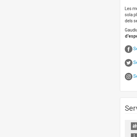
Les mu
sola p
dels s
Gaudiu
d'espo
Se
S
S
Ser