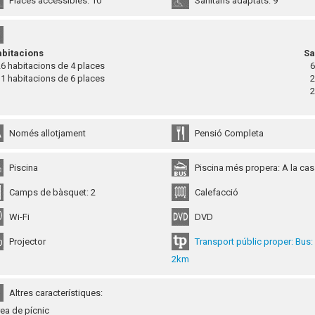
Places accessibles: 10
Sanitaris adaptats: 9
bitacions
Sa
 habitacions de 4 places
6 
 habitacions de 6 places
22
2 
Només allotjament
Pensió Completa
Piscina
Piscina més propera: A la ca
Camps de bàsquet: 2
Calefacció
Wi-Fi
DVD
Projector
Transport públic proper: Bus:
2km
Altres característiques:
rea de pícnic