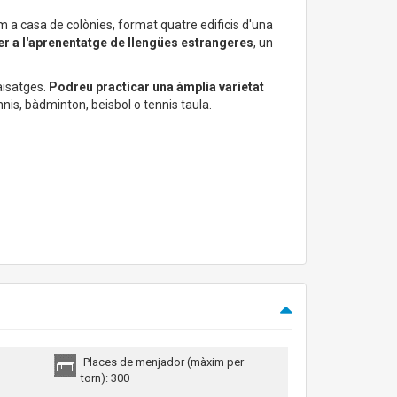
 a casa de colònies, format quatre edificis d'una
er a l'aprenentatge de llengües estrangeres
, un
aisatges.
Podreu practicar una àmplia varietat
nis, bàdminton, beisbol o tennis taula.
Places de menjador (màxim per
torn): 300