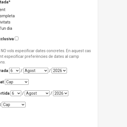
stada*
ent
completa
vitats
'un dia
xclusiva
 NO vols especificar dates concretes. En aquest cas
nt especificar preferències de dates al camp
ns.
trada
/
/
at
rtida
/
/
t