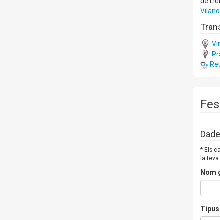
de Lle
Vilano
Trans
Vi
Pr
Reu
Fes
Dades
* Els 
la teva
Nom g
Tipus 