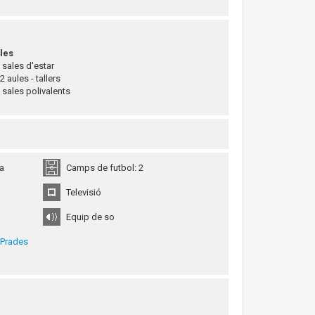
les
sales d'estar
 aules - tallers
sales polivalents
sa
Camps de futbol: 2
Televisió
Equip de so
 Prades