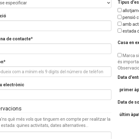
Tipus d'e
allotjam
ció
pensió 
amb acti
estada d
na de contacte*
Casa en e
Marca si
on*
és importa
Observacio
Data d'en
u electrònic
primer àp
Data de so
rvacions
últim àpa
a'ns què més vols que tinguem en compte per realitzar la
 estada: quines activitats, dates alternatives...