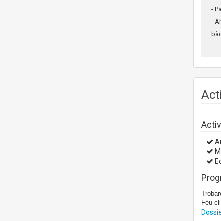
- P
- A
bàd
Act
Activ
An
Mu
Ed
Prog
Trobare
Féu cl
Dossie