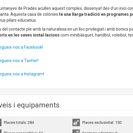
ntanyes de Prades acullen aquest complex, dissenyat des d'un inici com
lanta. Aquesta casa de colònies
té una llarga tradició en programes p
eus pilars educatius.
 del contacte ple amb la naturalesa en un lloc privilegiat i amb bonics p
rts en les seves instal·lacions
com minibàsquet, handbol, voleibol, ten
gueix-nos a Facebook!
egueix-nos a Twitter!
egueix-nos a Instagram!
veis i equipaments
Places totals: 284
Places exclusivitat: 150