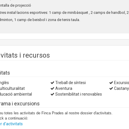
antalla de projecció
ltres instal·lacions esportives: 1 camp de minibàsquet , 2 camps de handbol, 2
minton, 1 camp de beisbol i zona de tenis taula.
ivitats i recursos
itats
glès
Treball de síntesi
Excursio
lticulturalitat
Aventura
Castan
ucació ambiental
Sostenibilitat i renovables
rama i excursions
u totes les activitats de Finca Prades al nostre dossier d'activitats.
ick a continuació:
r d'activitats