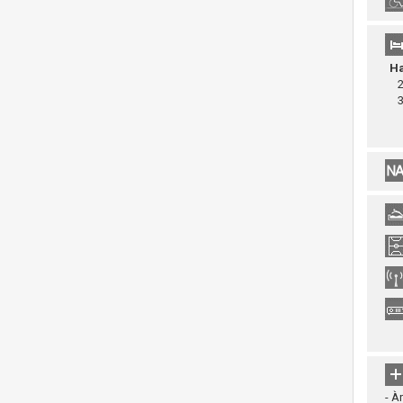
Ha
26
31
- À