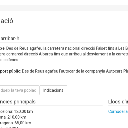
uació
rribar-hi
txe
: Des de Reus agafeu la carretera nacional direcció Falset fins a Les
era comarcal direcció Albarca fins que arribeu al desviament a la carret
e colònies.
port públic
: Des de Reus agafeu l'autocar de la companyia Autocars Pla
ncies principals
Llocs d'
rcelona: 120,00 km
Cornudella
ona: 210,00 km
rragona: 65,00 km