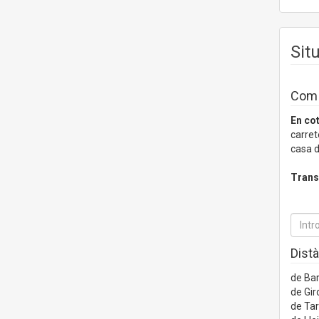
Sit
Com a
En co
carret
casa d
Trans
Distà
de Ba
de Gir
de Ta