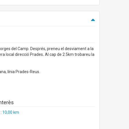
 Borges del Camp. Després, preneu el desviament a la
era local direcció Prades
.
Al cap de 2.5km trobareu la
na, línia Prades-Reus.
interès
 : 10,00 km