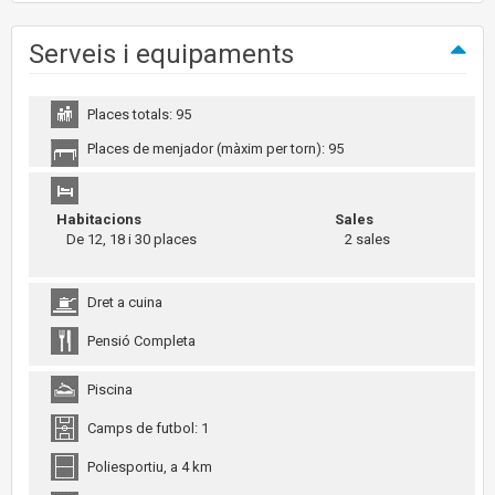
Serveis i equipaments
Places totals: 95
Places de menjador (màxim per torn): 95
Habitacions
Sales
De 12, 18 i 30 places
2 sales
Dret a cuina
Pensió Completa
Piscina
Camps de futbol: 1
Poliesportiu, a 4 km