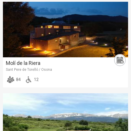
Molí de la Riera
Sant Pere de Torelló / Osona
84
12