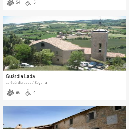
54
5
Guàrdia Lada
La Guàrdia Lada / Segarra
86
4