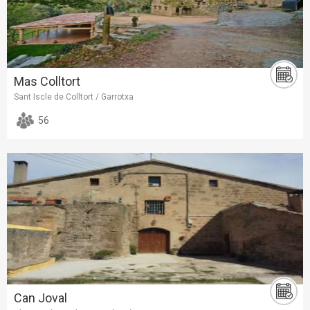
Mas Colltort
Sant Iscle de Colltort / Garrotxa
56
Can Joval