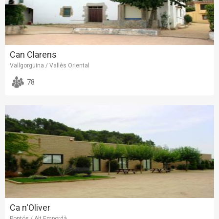
Can Clarens
Vallgorguina / Vallès Oriental
78
Ca n'Oliver
Pontós / Alt Empordà