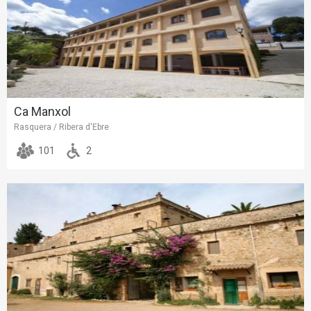
Ca Manxol
Rasquera / Ribera d'Ebre
101
2