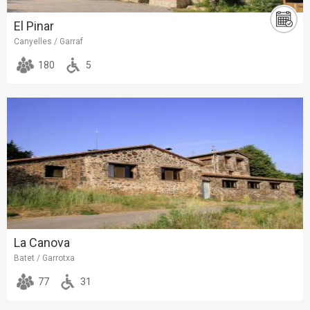
El Pinar
Canyelles / Garraf
180
5
La Canova
Batet / Garrotxa
77
31