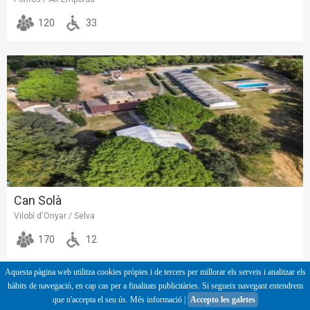
120
33
Can Solà
Vilobí d'Onyar / Selva
170
12
Aquesta pàgina web utilitza cookies pròpies i de tercers per millorar els serveis i analitzar els
hàbits de navegació, en cap cas per a finalitats publicitàries. Si segueix navegant entendrem
que n'accepta el seu ús.
Més informació
|
Accepto les galetes