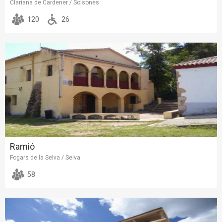
Clariana de Cardener / Solsonès
120
26
Ramió
Fogars de la Selva / Selva
58