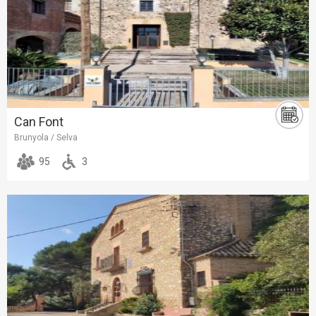
Can Font
Brunyola / Selva
95
3