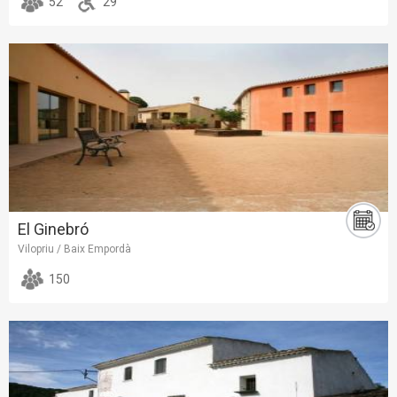
52
29
El Ginebró
Vilopriu / Baix Empordà
150