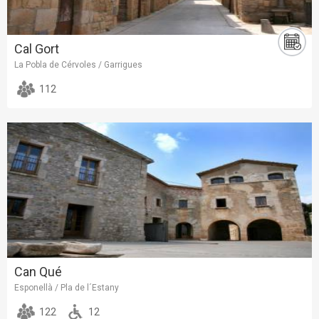
Cal Gort
La Pobla de Cérvoles / Garrigues
112
Can Qué
Esponellà / Pla de l´Estany
122
12