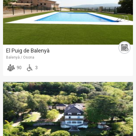
El Puig de Balenyà
Balenyà / Osona
90
3