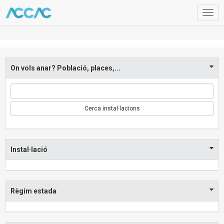
Togg
navig
On vols anar? Població, places,...
Cerca instal·lacions
Instal·lació
Règim estada