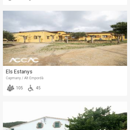
Els Estanys
Capmany / Alt Empordà
105
45