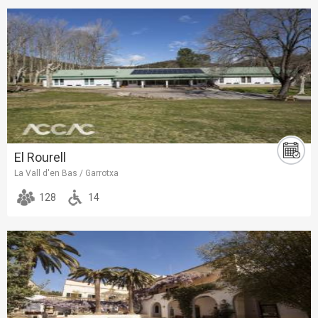
El Rourell
La Vall d'en Bas / Garrotxa
128
14