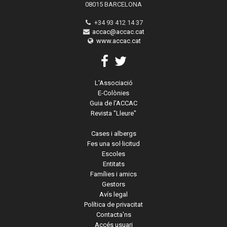
08015 BARCELONA
+34 93 412 14 37
accac@accac.cat
www.accac.cat
L'Associació
E-Colònies
Guia de l'ACCAC
Revista "Lleure"
Cases i albergs
Fes una sol·licitud
Escoles
Entitats
Famílies i amics
Gestors
Avís legal
Política de privacitat
Contacta'ns
Accés usuari