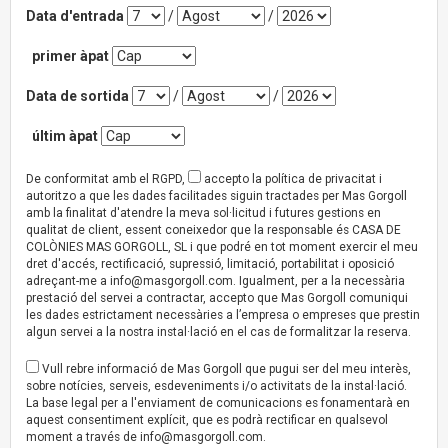
Data d'entrada
/
/
primer àpat
Data de sortida
/
/
últim àpat
De conformitat amb el RGPD,
accepto la política de privacitat i
autoritzo a que les dades facilitades siguin tractades per Mas Gorgoll
amb la finalitat d'atendre la meva sol·licitud i futures gestions en
qualitat de client, essent coneixedor que la responsable és CASA DE
COLÒNIES MAS GORGOLL, SL i que podré en tot moment exercir el meu
dret d'accés, rectificació, supressió, limitació, portabilitat i oposició
adreçant-me a
info@masgorgoll.com
. Igualment, per a la necessària
prestació del servei a contractar, accepto que Mas Gorgoll comuniqui
les dades estrictament necessàries a l’empresa o empreses que prestin
algun servei a la nostra instal·lació en el cas de formalitzar la reserva.
Vull rebre informació de Mas Gorgoll que pugui ser del meu interès,
sobre notícies, serveis, esdeveniments i/o activitats de la instal·lació.
La base legal per a l'enviament de comunicacions es fonamentarà en
aquest consentiment explícit, que es podrà rectificar en qualsevol
moment a través de
info@masgorgoll.com
.