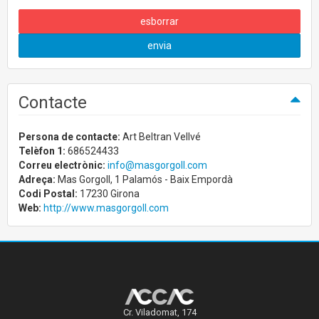
esborrar
envia
Contacte
Persona de contacte:
Art Beltran Vellvé
Telèfon 1:
686524433
Correu electrònic:
info@masgorgoll.com
Adreça:
Mas Gorgoll, 1 Palamós - Baix Empordà
Codi Postal:
17230 Girona
Web:
http://www.masgorgoll.com
Cr. Viladomat, 174