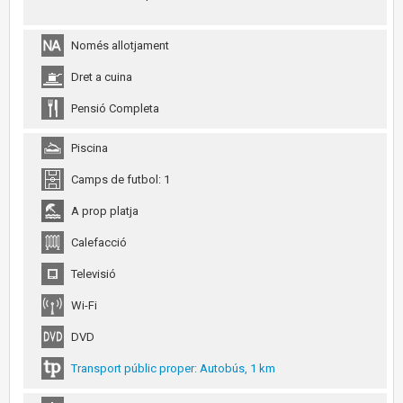
Només allotjament
Dret a cuina
Pensió Completa
Piscina
Camps de futbol: 1
A prop platja
Calefacció
Televisió
Wi-Fi
DVD
Transport públic proper: Autobús, 1 km