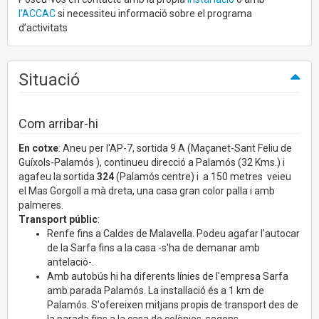
l’ACCAC
si necessiteu informació sobre el programa
d’activitats
Situació
Com arribar-hi
En cotxe
: Aneu per l'AP-7, sortida 9 A (Maçanet-Sant Feliu de
Guíxols-Palamós ), continueu direcció a Palamós (32 Kms.) i
agafeu la sortida
324
(Palamós centre) i a 150 metres veieu
el Mas Gorgoll a mà dreta, una casa gran color palla i amb
palmeres.
Transport públic
:
Renfe fins a Caldes de Malavella. Podeu agafar l'autocar
de la Sarfa fins a la casa -s'ha de demanar amb
antelació-.
Amb autobús hi ha diferents línies de l'empresa Sarfa
amb parada Palamós. La installació és a 1 km de
Palamós. S'ofereixen mitjans propis de transport des de
la parada fins a la casa de colònies, segons