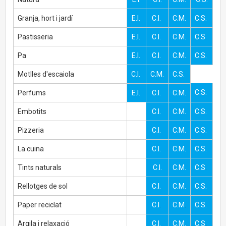
Granja, hort i jardí
E.I.
C.I.
C.M.
C.S.
Pastisseria
E.I.
C.I.
C.M.
C.S
.
Pa
E.I.
C.I.
C.M.
C.S.
Motlles d'escaiola
C.I.
C.M.
C.S.
C.S.
Perfums
E.I.
C.I.
C.M.
Embotits
C.I.
C.M.
C.S.
Pizzeria
C.I.
C.M.
C.S.
La cuina
C.I.
C.M.
C.S.
Tints naturals
C.I.
C.M.
C.S
.
Rellotges de sol
C.I.
C.M.
C.S.
Paper reciclat
C.I
.
C.M
.
C.S.
Argila i relaxació
C.I.
C.M.
C.S
.