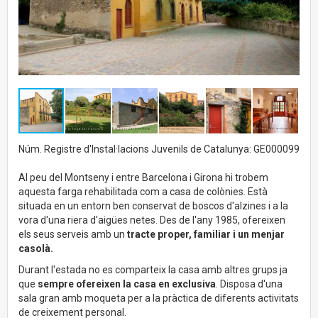
Núm. Registre d'Instal·lacions Juvenils de Catalunya: GE000099
Al peu del Montseny i entre Barcelona i Girona hi trobem
aquesta farga rehabilitada com a casa de colònies. Està
situada en un entorn ben conservat de boscos d'alzines i a la
vora d'una riera d'aigües netes. Des de l'any 1985, ofereixen
els seus serveis amb un
tracte proper, familiar i un menjar
casolà.
Durant l'estada no es comparteix la casa amb altres grups ja
que
sempre ofereixen la casa en exclusiva
. Disposa d'una
sala gran amb moqueta per a la pràctica de diferents activitats
de creixement personal.