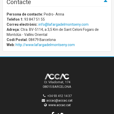
Contacte
Persona de contacte:
Pedro- Anna
Telèfon 1:
93 847 51 55
Correu electrònic:
info@lafargadelmontseny.com
Adreça:
Ctra. BV-5114, a 3,5 Km de Sant Celoni Fogars de
Montclús - Vallès Oriental
Codi Postal:
08479 Barcelona
Web:
http://www.lafargadelmontseny.com
Cr. Viladomat, 174
08015 BARCELONA
+34 93 412 14 37
accac@accac.cat
www.accac.cat