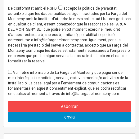
De conformitat amb el RGPD,
accepto la política de privacitat i
autoritzo a que les dades facilitades siguin tractades per La Farga del
Montseny amb la finalitat d'atendre la meva sol·licitud i futures gestions
en qualitat de client, essent coneixedor que la responsable és FARGA
DEL MONTSENY, SL i que podré en tot moment exercir el meu dret
d'accés, rectificació, supressió, limitació, portabilitat i oposició
adreçant-me a
info@lafargadelmontseny.com
. Igualment, per a la
necessària prestació del servei a contractar, accepto que La Farga del
Montseny comuniqui les dades estrictament necessàries a l’empresa o
empreses que prestin algun servei a la nostra instal·lació en el cas de
formalitzar la reserva.
Vull rebre informació de La Farga del Montseny que pugui ser del
meu interès, sobre notícies, serveis, esdeveniments i/o activitats de la
instal·lació. La base legal per a l'enviament de comunicacions es
fonamentarà en aquest consentiment explícit, que es podrà rectificar
en qualsevol moment a través de
info@lafargadelmontseny.com
.
esborrar
envia