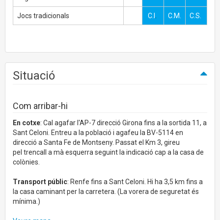
Jocs tradicionals
C.I
.
C.M.
C.S.
Situació
Com arribar-hi
En cotxe
: Cal agafar l'AP-7 direcció Girona fins a la sortida 11, a
Sant Celoni. Entreu a la població i agafeu la BV-5114 en
direcció a Santa Fe de Montseny. Passat el Km 3, gireu
pel trencall a mà esquerra seguint la indicació cap a la casa de
colònies.
Transport públic
: Renfe fins a Sant Celoni. Hi ha 3,5 km fins a
la casa caminant per la carretera. (La vorera de seguretat és
mínima.)