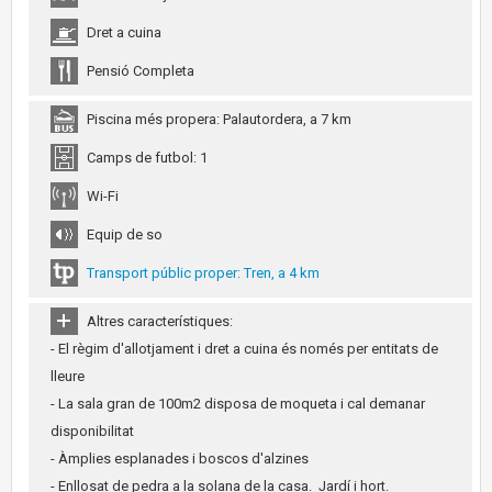
Dret a cuina
Pensió Completa
Piscina més propera: Palautordera, a 7 km
Camps de futbol: 1
Wi-Fi
Equip de so
Transport públic proper: Tren, a 4 km
Altres característiques:
- El règim d'allotjament i dret a cuina és només per entitats de
lleure
- La sala gran de 100m2 disposa de moqueta i cal demanar
disponibilitat
- Àmplies esplanades i boscos d'alzines
- Enllosat de pedra a la solana de la casa. Jardí i hort.