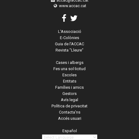
accac@accac.cat
www.accac.cat
L'Associació
E-Colònies
Guia de l'ACCAC
Revista "Lleure"
Cases i albergs
Fes una sol·licitud
Escoles
Entitats
Famílies i amics
Gestors
Avís legal
Política de privacitat
Contacta'ns
Accés usuari
Español