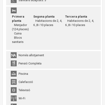
Sanitaris adaptats: 3
Primera
Segona planta
Tercera planta
planta
Habitacions de 2, 4,
Habitacions de 2, 4,
Menjador
6 ,8 i 10 places
6 ,8 i 10 places
(124 places)
Cuina
Blocs
sanitaris
Només allotjament
Pensió Completa
Piscina
Calefacció
Televisió
Wi-Fi