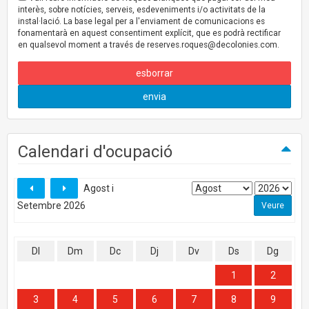
interès, sobre notícies, serveis, esdeveniments i/o activitats de la
instal·lació. La base legal per a l'enviament de comunicacions es
fonamentarà en aquest consentiment explícit, que es podrà rectificar
en qualsevol moment a través de
reserves.roques@decolonies.com
.
esborrar
envia
Calendari d'ocupació
Agost i
Setembre 2026
Dl
Dm
Dc
Dj
Dv
Ds
Dg
1
2
3
4
5
6
7
8
9