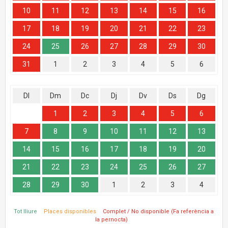
10
11
12
13
14
15
16
17
18
19
20
21
22
23
24
25
26
27
28
29
30
31
1
2
3
4
5
6
Dl
Dm
Dc
Dj
Dv
Ds
Dg
1
2
3
4
5
6
7
8
9
10
11
12
13
14
15
16
17
18
19
20
21
22
23
24
25
26
27
28
29
30
1
2
3
4
Tot lliure
Places disponibles
Complet / No disponible (Fa referència a
la pernocta)