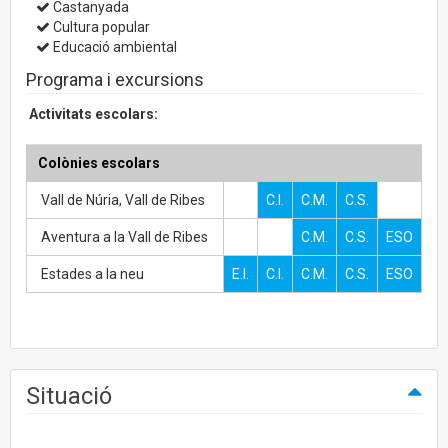
Castanyada
Cultura popular
Educació ambiental
Programa i excursions
Activitats escolars:
Colònies escolars
Vall de Núria, Vall de Ribes
C.I.
C.M.
C.S.
Aventura a la Vall de Ribes
C.M.
C.S.
ESO
Estades a la neu
E.I.
C.I.
C.M.
C.S.
ESO
Situació