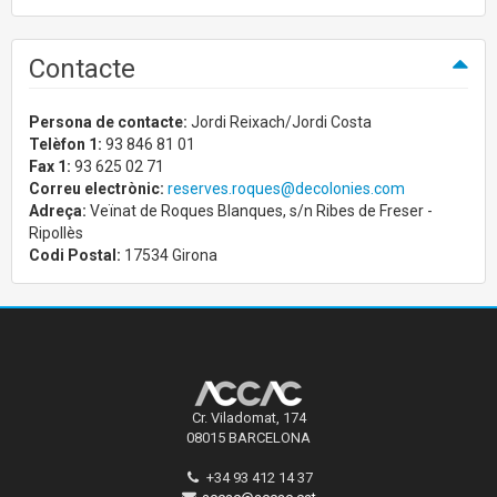
Contacte
Persona de contacte:
Jordi Reixach/Jordi Costa
Telèfon 1:
93 846 81 01
Fax 1:
93 625 02 71
Correu electrònic:
reserves.roques@decolonies.com
Adreça:
Veïnat de Roques Blanques, s/n Ribes de Freser -
Ripollès
Codi Postal:
17534 Girona
Cr. Viladomat, 174
08015 BARCELONA
+34 93 412 14 37