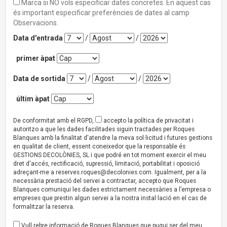
Marca si NO vols especificar dates concretes. En aquest cas
és important especificar preferències de dates al camp
Observacions.
Data d'entrada
/
/
primer àpat
Data de sortida
/
/
últim àpat
De conformitat amb el RGPD,
accepto la política de privacitat i
autoritzo a que les dades facilitades siguin tractades per Roques
Blanques amb la finalitat d'atendre la meva sol·licitud i futures gestions
en qualitat de client, essent coneixedor que la responsable és
GESTIONS DECOLÒNIES, SL i que podré en tot moment exercir el meu
dret d'accés, rectificació, supressió, limitació, portabilitat i oposició
adreçant-me a
reserves.roques@decolonies.com
. Igualment, per a la
necessària prestació del servei a contractar, accepto que Roques
Blanques comuniqui les dades estrictament necessàries a l’empresa o
empreses que prestin algun servei a la nostra instal·lació en el cas de
formalitzar la reserva.
Vull rebre informació de Roques Blanques que pugui ser del meu