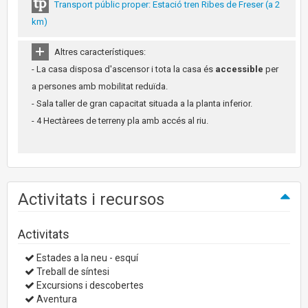
Transport públic proper: Estació tren Ribes de Freser (a 2
km)
Altres característiques:
- La casa disposa d'ascensor i tota la casa és
accessible
per
a persones amb mobilitat reduïda.
- Sala taller de gran capacitat situada a la planta inferior.
- 4 Hectàrees de terreny pla amb accés al riu.
Activitats i recursos
Activitats
Estades a la neu - esquí
Treball de síntesi
Excursions i descobertes
Aventura