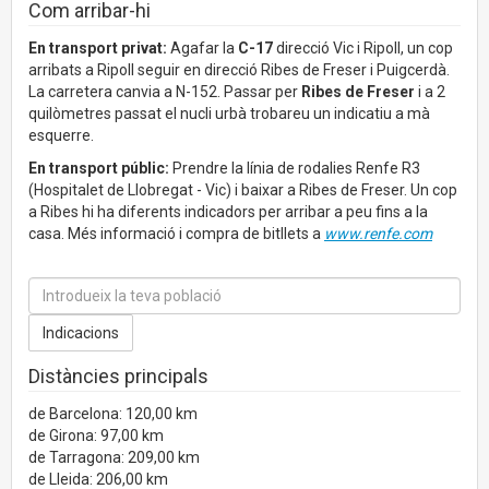
Com arribar-hi
En transport privat:
Agafar la
C-17
direcció Vic i Ripoll, un cop
arribats a Ripoll seguir en direcció Ribes de Freser i Puigcerdà.
La carretera canvia a N-152. Passar per
Ribes de Freser
i a 2
quilòmetres passat el nucli urbà trobareu un indicatiu a mà
esquerre.
En transport públic:
Prendre la línia de rodalies Renfe R3
(Hospitalet de Llobregat - Vic) i baixar a Ribes de Freser. Un cop
a Ribes hi ha diferents indicadors per arribar a peu fins a la
casa. Més informació i compra de bitllets a
www.renfe.com
Distàncies principals
de Barcelona: 120,00 km
de Girona: 97,00 km
de Tarragona: 209,00 km
de Lleida: 206,00 km