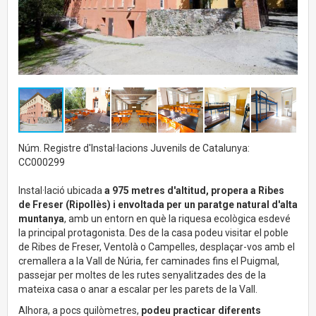
Núm. Registre d'Instal·lacions Juvenils de Catalunya:
CC000299
Instal·lació ubicada
a 975 metres d'altitud, propera a Ribes
de Freser (Ripollès) i envoltada per un paratge natural d'alta
muntanya
, amb un entorn en què la riquesa ecològica esdevé
la principal protagonista. Des de la casa podeu visitar el poble
de Ribes de Freser, Ventolà o Campelles, desplaçar-vos amb el
cremallera a la Vall de Núria, fer caminades fins el Puigmal,
passejar per moltes de les rutes senyalitzades des de la
mateixa casa o anar a escalar per les parets de la Vall.
Alhora, a pocs quilòmetres,
podeu practicar diferents