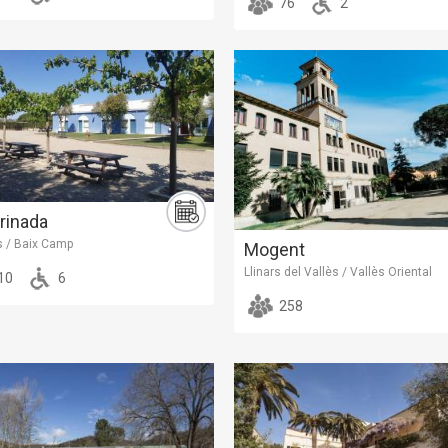
76
2
rinada
s / Baix Camp
Mogent
Llinars del Vallès / Vallès Oriental
10
6
258