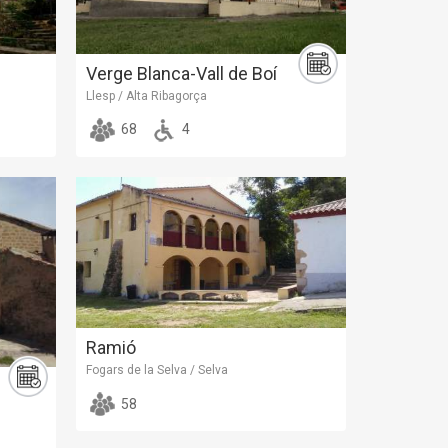
Verge Blanca-Vall de Boí
Llesp / Alta Ribagorça
68
4
Ramió
Fogars de la Selva / Selva
58