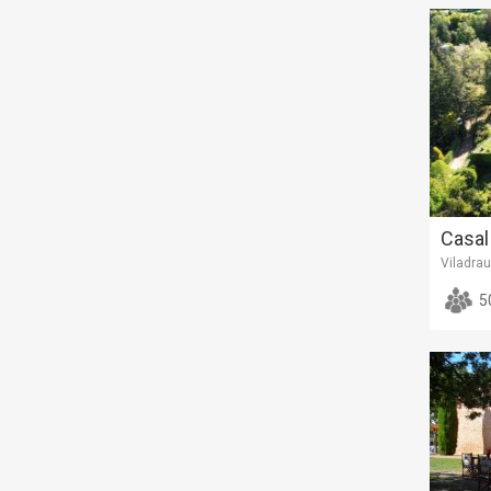
Casal
Viladra
5