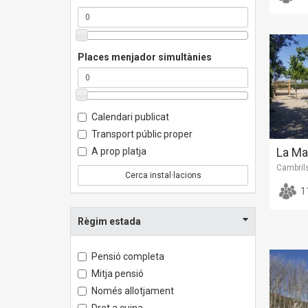
Places menjador simultànies
Calendari publicat
Transport públic proper
La Ma
A prop platja
Cambril
Cerca instal·lacions
1
Règim estada
Pensió completa
Mitja pensió
Només allotjament
Dret a cuina