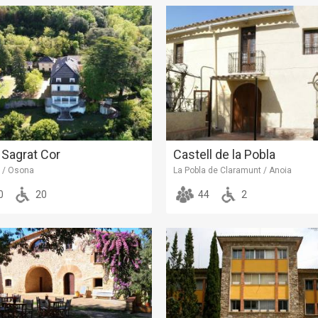
 Sagrat Cor
Castell de la Pobla
u / Osona
La Pobla de Claramunt / Anoia
0
20
44
2