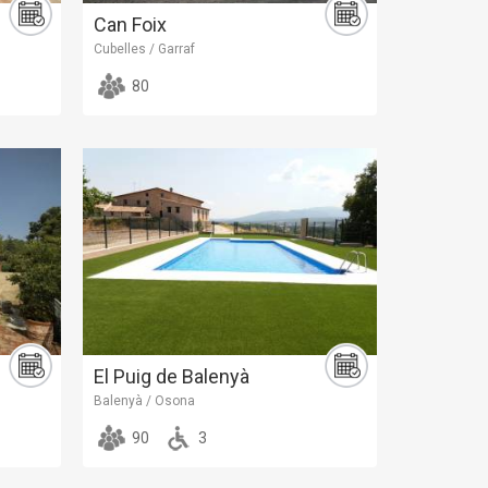
Can Foix
Cubelles / Garraf
80
El Puig de Balenyà
Balenyà / Osona
90
3