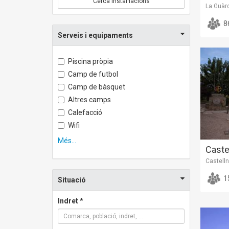
Cerca instal·lacions
La Guàrd
8
Serveis i equipaments
Piscina pròpia
Camp de futbol
Camp de bàsquet
Altres camps
Calefacció
Wifi
Més...
Caste
Castell
1
Situació
Indret *