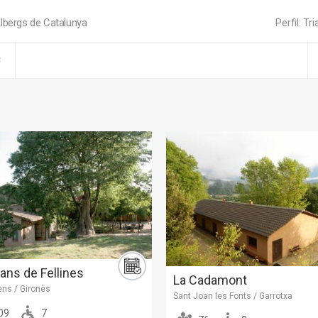
lbergs de Catalunya
Perfil: Tri
C
ans de Fellines
La Cadamont
ens / Gironès
Sant Joan les Fonts / Garrotxa
09
7