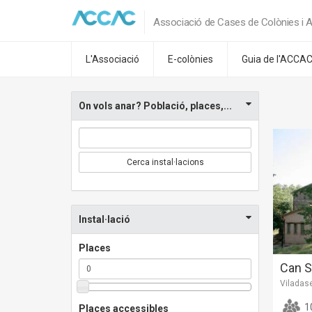
Associació de Cases de Colònies i A
L'Associació
E-colònies
Guia de l'ACCA
On vols anar? Població, places,...
Cerca instal·lacions
Instal·lació
Places
Can S
Viladas
1
Places accessibles