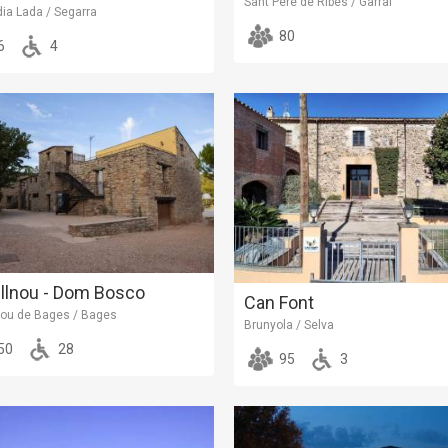
Sant Pere de Ribes / Garraf
ia Lada / Segarra
80
6
4
llnou - Dom Bosco
Can Font
nou de Bages / Bages
Brunyola / Selva
50
28
95
3