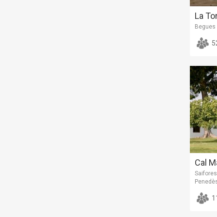
La To
Begues /
5
Cal M
Saifores
Penedè
1