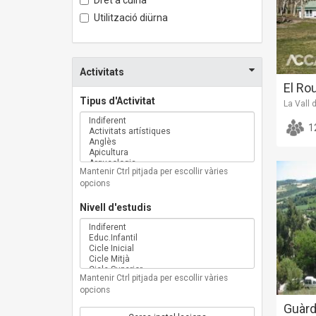
Utilització diürna
Activitats
El Rou
Tipus d'Activitat
La Vall 
1
Mantenir Ctrl pitjada per escollir vàries
opcions
Nivell d'estudis
Mantenir Ctrl pitjada per escollir vàries
opcions
Guàrd