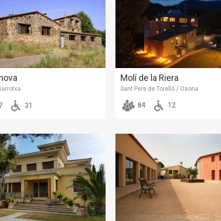
Molí de la Riera
nova
Sant Pere de Torelló / Osona
Garrotxa
84
12
7
31