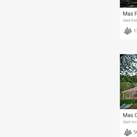
Mas 
Sant Est
1
Mas C
Sant Isc
5