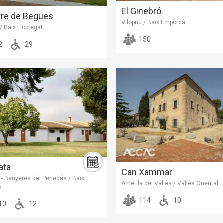
El Ginebró
rre de Begues
Vilopriu / Baix Empordà
 Baix Llobregat
150
2
29
ata
Can Xammar
 - Banyeres del Penedès / Baix
Ametlla del Vallès / Vallès Oriental
s
114
10
10
12