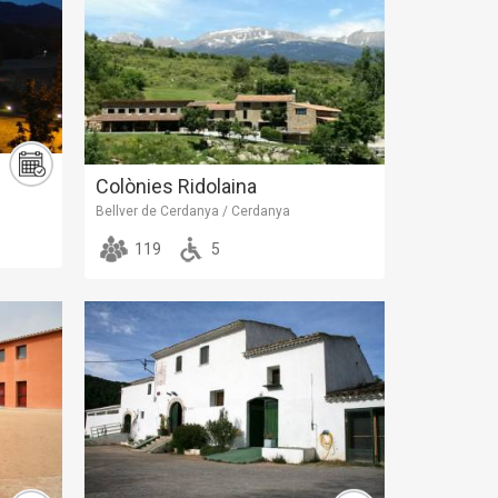
Colònies Ridolaina
Bellver de Cerdanya / Cerdanya
119
5