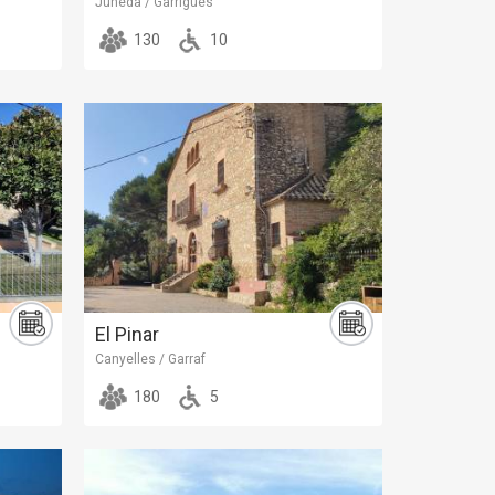
Juneda / Garrigues
130
10
El Pinar
Canyelles / Garraf
180
5