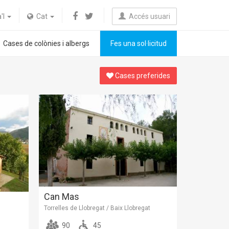
a'l
Cat
Accés usuari
Cases de colònies i albergs
Fes una sol·licitud
Cases preferides
Can Mas
Torrelles de Llobregat / Baix Llobregat
90
45