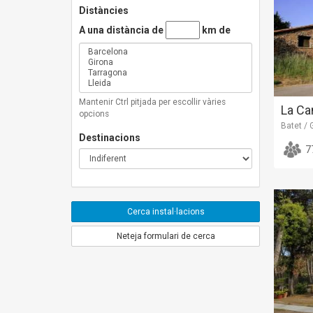
Distàncies
A una distància de
km de
Mantenir Ctrl pitjada per escollir vàries
La Ca
opcions
Batet / 
Destinacions
7
Cerca instal·lacions
Neteja formulari de cerca