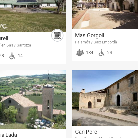
Mas Gorgoll
rell
Palamós / Baix Empordà
d'en Bas / Garrotxa
134
24
28
14
Can Pere
ia Lada