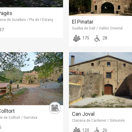
Pagès
eve de Guialbes / Pla de l´Estany
El Pinatar
Gualba de Dalt / Vallès Oriental
37
175
28
olltort
Can Joval
le de Colltort / Garrotxa
Clariana de Cardener / Solsonès
6
120
26