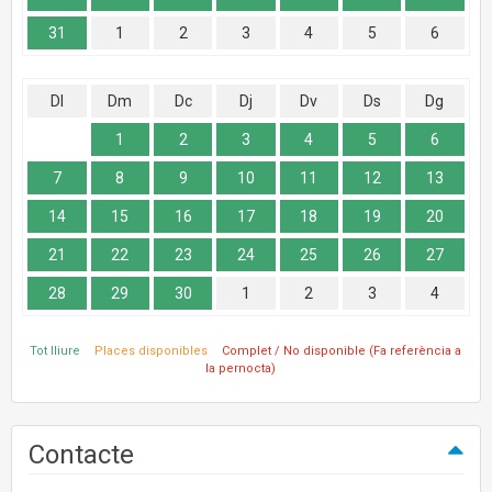
31
1
2
3
4
5
6
Dl
Dm
Dc
Dj
Dv
Ds
Dg
1
2
3
4
5
6
7
8
9
10
11
12
13
14
15
16
17
18
19
20
21
22
23
24
25
26
27
28
29
30
1
2
3
4
Tot lliure
Places disponibles
Complet / No disponible (Fa referència a
la pernocta)
Contacte