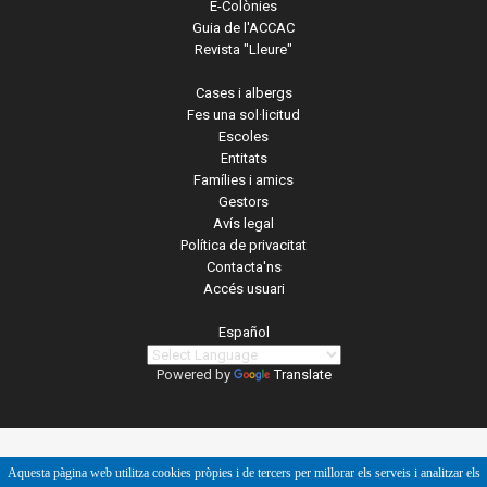
E-Colònies
Guia de l'ACCAC
Revista "Lleure"
Cases i albergs
Fes una sol·licitud
Escoles
Entitats
Famílies i amics
Gestors
Avís legal
Política de privacitat
Contacta'ns
Accés usuari
Español
Powered by
Translate
Aquesta pàgina web utilitza cookies pròpies i de tercers per millorar els serveis i analitzar els