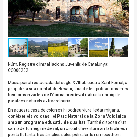
Núm. Registre d'Instal·lacions Juvenils de Catalunya:
CC000252
Masia pairal restaurada del segle XVIII ubicada a Sant Ferriol,
a
prop de la vila comtal de Besalú, una de les poblacions més
ben conservades de l'època medieval
i situada enmig de
paratges naturals extraordinaris.
En aquesta casa de colònies hi podreu viure l'edat mitjana,
conèixer els volcans i el Parc Natural de la Zona Volcànica
amb un programa educatiu de qualitat.
També disposa d'un
camp de torneig medieval, un circuit d'aventura amb tirolines i
ponts flotants, tres àmplies sales polivalents i un rocòdrom.