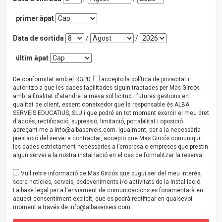
primer àpat
Data de sortida
/
/
últim àpat
De conformitat amb el RGPD,
accepto la política de privacitat i
autoritzo a que les dades facilitades siguin tractades per Mas Gircós
amb la finalitat d'atendre la meva sol·licitud i futures gestions en
qualitat de client, essent coneixedor que la responsable és ALBA
SERVEIS EDUCATIUS, SLU i que podré en tot moment exercir el meu dret
d'accés, rectificació, supressió, limitació, portabilitat i oposició
adreçant-me a
info@albaserveis.com
. Igualment, per a la necessària
prestació del servei a contractar, accepto que Mas Gircós comuniqui
les dades estrictament necessàries a l’empresa o empreses que prestin
algun servei a la nostra instal·lació en el cas de formalitzar la reserva.
Vull rebre informació de Mas Gircós que pugui ser del meu interès,
sobre notícies, serveis, esdeveniments i/o activitats de la instal·lació.
La base legal per a l'enviament de comunicacions es fonamentarà en
aquest consentiment explícit, que es podrà rectificar en qualsevol
moment a través de
info@albaserveis.com
.