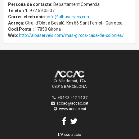
Persona de contacte:
Departament Comercial
Telèfon 1:
972 59 05 07
Correu electrònic:
info@albaserveis.com
Adreça:
Ctra. d'Olot a Besalú, Km 66 Sant Ferriol - Garrotxa
Codi Postal:
17850 Girona
Web:
http://albaserveis.com/mas-gircos-casa-de-colonies/
Cr. Viladomat, 174
08015 BARCELONA
+34 93 412 14 37
accac@accac.cat
www.accac.cat
L'Associació