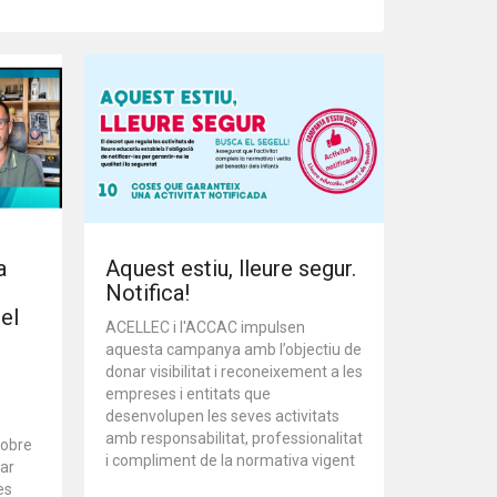
a
Aquest estiu, lleure segur.
Notifica!
 el
ACELLEC i l'ACCAC impulsen
aquesta campanya amb l’objectiu de
donar visibilitat i reconeixement a les
empreses i entitats que
,
desenvolupen les seves activitats
amb responsabilitat, professionalitat
sobre
i compliment de la normativa vigent
çar
es