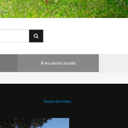
A les xarxes socials
Veure-les totes