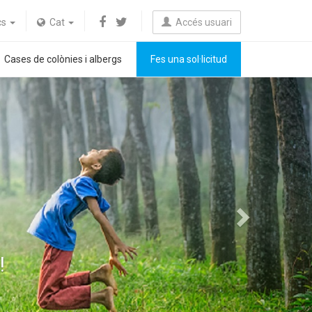
ics
Cat
Accés usuari
Cases de colònies i albergs
Fes una sol·licitud
Next
!