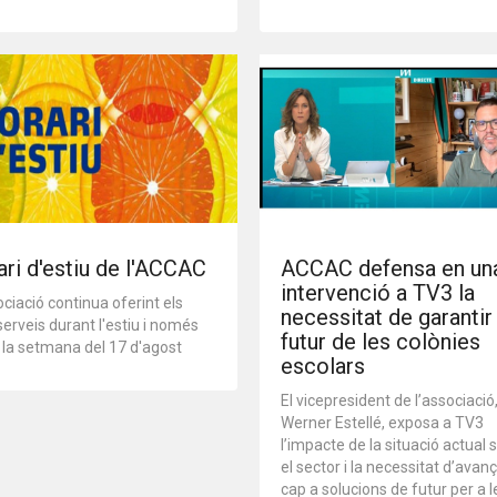
ri d'estiu de l'ACCAC
ACCAC defensa en un
intervenció a TV3 la
ciació continua oferint els
necessitat de garantir
serveis durant l'estiu i només
futur de les colònies
 la setmana del 17 d'agost
escolars
El vicepresident de l’associació
Werner Estellé, exposa a TV3
l’impacte de la situació actual 
el sector i la necessitat d’avan
cap a solucions de futur per a l