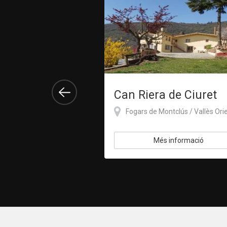
lar
Can Riera de Ciuret
 Osona
Fogars de Montclús / Vallès Ori
s informació
Més informació