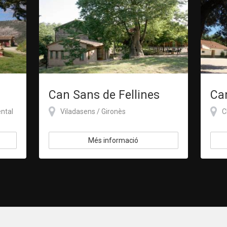
Can Sans de Fellines
Ca
ental
Viladasens / Gironès
C
Més informació