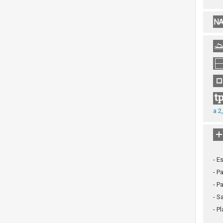
a 2
- E
- P
- P
- S
- P