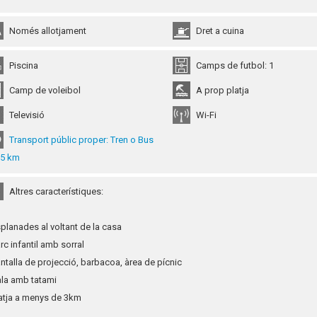
Només allotjament
Dret a cuina
Piscina
Camps de futbol: 1
Camp de voleibol
A prop platja
Televisió
Wi-Fi
Transport públic proper: Tren o Bus
,5 km
Altres característiques:
splanades al voltant de la casa
arc infantil amb sorral
antalla de projecció, barbacoa, àrea de pícnic
ala amb tatami
latja a menys de 3km