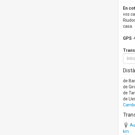
En co
vos ca
Riudom
casa.
GPS
:
Trans
Distà
de Ba
de Gir
de Ta
de Lle
Cambri
Trans
Aut
km