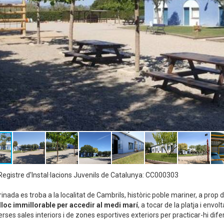
egistre d'Instal·lacions Juvenils de Catalunya: CC000303
inada es troba a la localitat de Cambrils, històric poble mariner, a prop 
lloc immillorable per accedir al medi marí
, a tocar de la platja i envo
erses sales interiors i de zones esportives exteriors per practicar-hi dife