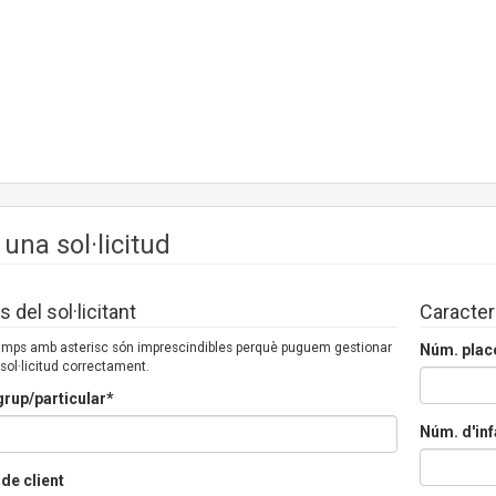
 una sol·licitud
 del sol·licitant
Caracter
camps amb asterisc són imprescindibles perquè puguem gestionar
Núm. plac
 sol·licitud correctament.
rup/particular*
Núm. d'inf
de client