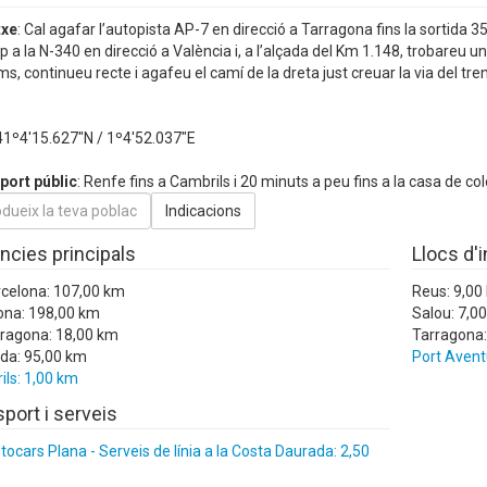
txe
: Cal agafar l’autopista AP-7 en direcció a Tarragona fins la sortida 3
p a la N-340 en direcció a València i, a l’alçada del Km 1.148, trobareu u
s, continueu recte i agafeu el camí de la dreta just creuar la via del tren
 41º4'15.627"N / 1º4'52.037"E
port públic
: Renfe fins a Cambrils i 20 minuts a peu fins a la casa de col
ncies principals
Llocs d'
rcelona: 107,00 km
Reus: 9,00
ona: 198,00 km
Salou: 7,0
rragona: 18,00 km
Tarragona:
ida: 95,00 km
Port Avent
ls: 1,00 km
port i serveis
ocars Plana - Serveis de línia a la Costa Daurada: 2,50