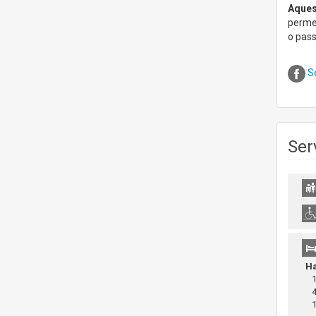
Aques
permet
o pass
S
Ser
Ha
1 
4 
16