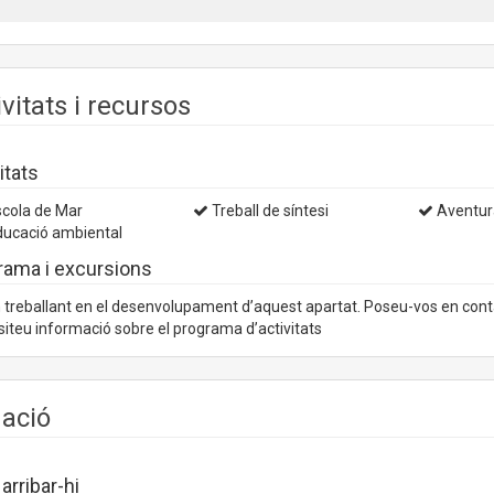
ivitats i recursos
itats
cola de Mar
Treball de síntesi
Aventur
ucació ambiental
rama i excursions
treballant en el desenvolupament d’aquest apartat. Poseu-vos en con
iteu informació sobre el programa d’activitats
uació
rribar-hi