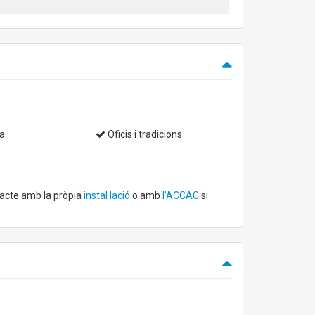
a
Oficis i tradicions
tacte amb la pròpia
instal·lació
o amb
l’ACCAC
si