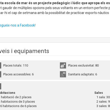
ta escola de mar és un projecte pedagògic i lúdic que apropa els es
 gaudir de múltiples opcions pels seus voltants en un entorn perfecte per 
ar-hi el cap de setmana amb la possibilitat de practicar esports nàutics o
egueix-nos a Facebook!
veis i equipaments
Places totals: 110
Places exclusivitat: 80
Places accessibles: 6
Sanitaris adaptats: 6
bitacions
Sales
habitació de 2 places
1 sala: 30
habitacions de 3 places
2 sales: 9
 habitacions de 6 places
3 sales: 8