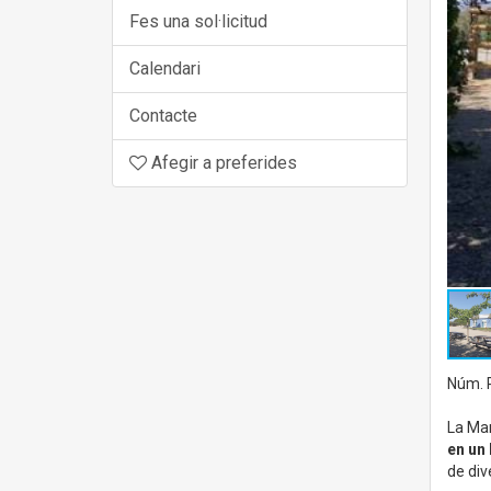
Fes una sol·licitud
Calendari
Contacte
Afegir a preferides
Núm. R
La Mar
en un 
de div