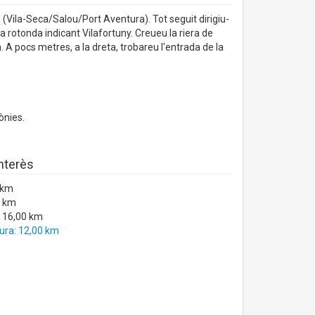
5 (Vila-Seca/Salou/Port Aventura). Tot seguit dirigiu-
na rotonda indicant Vilafortuny. Creueu la riera de
. A pocs metres, a la dreta, trobareu l'entrada de la
ònies.
interès
 km
0 km
 16,00 km
ura: 12,00 km