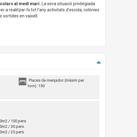
colars al medi marí.
La seva situació privilegiada
a realitzar-hi tot l'any activitats d'escola, colònies
 sortides en vaixell.
Places de menjador (màxim per
torn): 150
0m2 / 150 pers.
0m2 / 30 pers.
0m2 / 25 pers.