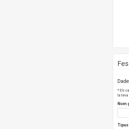
Fes
Dades
* Els 
la teva
Nom g
Tipus 