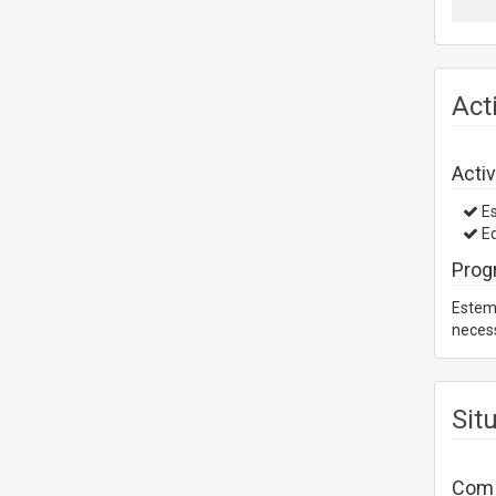
Act
Activ
Es
Ed
Prog
Estem 
necess
Sit
Com a