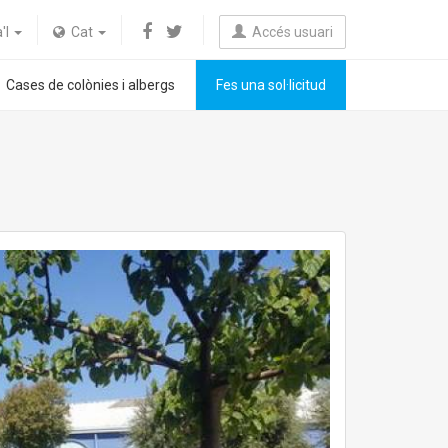
a'l
Cat
Accés usuari
Cases de colònies i albergs
Fes una sol·licitud