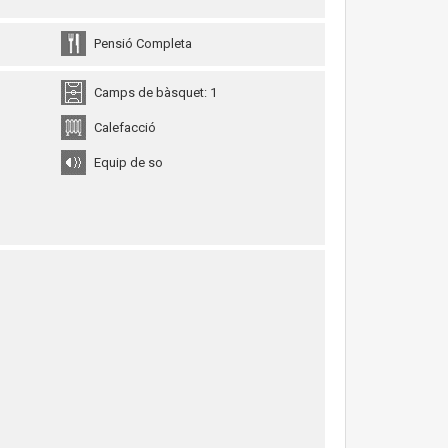
Pensió Completa
Camps de bàsquet: 1
Calefacció
Equip de so