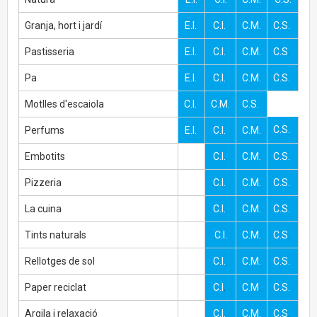
Granja, hort i jardí
E.I.
C.I.
C.M.
C.S.
Pastisseria
E.I.
C.I.
C.M.
C.S
.
Pa
E.I.
C.I.
C.M.
C.S.
Motlles d'escaiola
C.I.
C.M.
C.S.
C.S.
Perfums
E.I.
C.I.
C.M.
Embotits
C.I.
C.M.
C.S.
Pizzeria
C.I.
C.M.
C.S.
La cuina
C.I.
C.M.
C.S.
Tints naturals
C.I.
C.M.
C.S
.
Rellotges de sol
C.I.
C.M.
C.S.
Paper reciclat
C.I
.
C.M
.
C.S.
Argila i relaxació
C.I.
C.M.
C.S
.