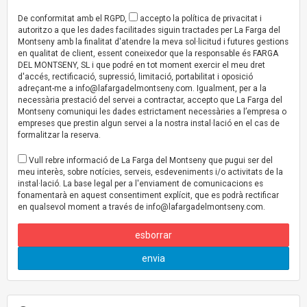
De conformitat amb el RGPD,
accepto la política de privacitat i
autoritzo a que les dades facilitades siguin tractades per La Farga del
Montseny amb la finalitat d'atendre la meva sol·licitud i futures gestions
en qualitat de client, essent coneixedor que la responsable és FARGA
DEL MONTSENY, SL i que podré en tot moment exercir el meu dret
d'accés, rectificació, supressió, limitació, portabilitat i oposició
adreçant-me a
info@lafargadelmontseny.com
. Igualment, per a la
necessària prestació del servei a contractar, accepto que La Farga del
Montseny comuniqui les dades estrictament necessàries a l’empresa o
empreses que prestin algun servei a la nostra instal·lació en el cas de
formalitzar la reserva.
Vull rebre informació de La Farga del Montseny que pugui ser del
meu interès, sobre notícies, serveis, esdeveniments i/o activitats de la
instal·lació. La base legal per a l'enviament de comunicacions es
fonamentarà en aquest consentiment explícit, que es podrà rectificar
en qualsevol moment a través de
info@lafargadelmontseny.com
.
esborrar
envia