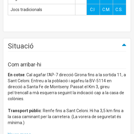
Jocs tradicionals
C.I
.
C.M.
C.S.
Situació
Com arribar-hi
En cotxe
: Cal agafar l'AP-7 direcció Girona fins a la sortida 11, a
Sant Celoni. Entreu a la població i agafeu la BV-5114 en
direcció a Santa Fe de Montseny. Passat el Km 3, gireu
pel trencall a mà esquerra seguint la indicació cap a la casa de
colònies.
Transport públic
: Renfe fins a Sant Celoni. Hi ha 3,5 km fins a
la casa caminant per la carretera. (La vorera de seguretat és
mínima.)