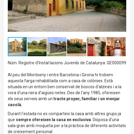
Núm. Registre d'Instal·lacions Juvenils de Catalunya: GE000099
Al peu del Montseny i entre Barcelona i Girona hi trobem
aquesta farga rehabilitada com a casa de colònies. Està
situada en un entorn ben conservat de boscos d'alzines i a la
vora d'una riera d'aigües netes. Des de l'any 1985, ofereixen
els seus serveis amb un
tracte proper, familiar i un menjar
casolà.
Durant l'estada no es comparteix la casa amb altres grups ja
que
sempre ofereixen la casa en exclusiva
. Disposa d'una
sala gran amb moqueta per a la pràctica de diferents activitats
de creixement personal.