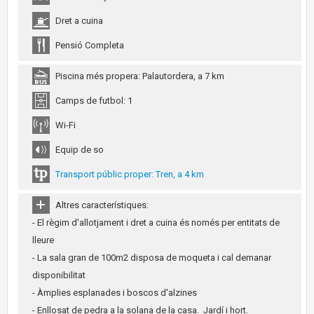
Dret a cuina
Pensió Completa
Piscina més propera: Palautordera, a 7 km
Camps de futbol: 1
Wi-Fi
Equip de so
Transport públic proper: Tren, a 4 km
Altres característiques:
- El règim d'allotjament i dret a cuina és només per entitats de
lleure
- La sala gran de 100m2 disposa de moqueta i cal demanar
disponibilitat
- Àmplies esplanades i boscos d'alzines
- Enllosat de pedra a la solana de la casa. Jardí i hort.