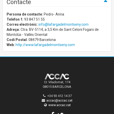
Contacte
Persona de contacte:
Pedro- Anna
Telèfon 1:
93 847 51 55
Correu electrònic:
info@lafargadelmontseny.com
Adreça:
Ctra. BV-5114, a 3,5 Km de Sant Celoni Fogars de
Montclús - Vallès Oriental
Codi Postal:
08479 Barcelona
Web:
http://www.lafargadelmontseny.com
Cr. Viladomat, 174
08015 BARCELONA
+34 93 412 14 37
accac@accac.cat
www.accac.cat