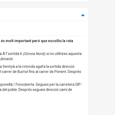
,
és molt important però que escolliu la ruta
ta A7 sortida 6
(Girona Nord)
, si no utilitzes aquesta
ubicació.
a Serinyà a la rotonda agafa la sortida direcció
l carrer de Burriol fins al carrer de Ponent. Desprès
sponellà / Foncoberta. Segueix per la carretera GIP-
da del poble. Després segueix direcció camí de