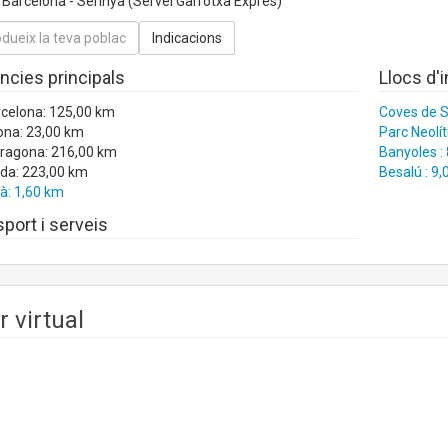
Barcelona - Serinyà (Servei Garrotxa Exprés)
ncies principals
Llocs d'
rcelona: 125,00 km
Coves de S
ona: 23,00 km
Parc Neolít
rragona: 216,00 km
Banyoles :
ida: 223,00 km
Besalú : 9
à: 1,60 km
port i serveis
r virtual