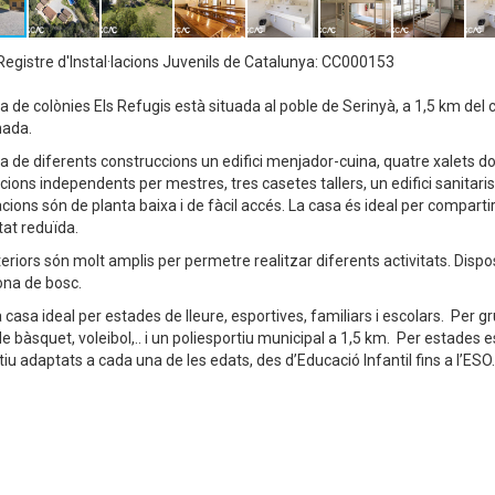
egistre d'Instal·lacions Juvenils de Catalunya: CC000153
a de colònies Els Refugis està situada al poble de Serinyà, a 1,5 km del
nada.
a de diferents construccions un edifici menjador-cuina, quatre xalets d
cions independents per mestres, tres casetes tallers, un edifici sanitaris
acions són de planta baixa i de fàcil accés. La casa és ideal per compa
tat reduïda.
teriors són molt amplis per permetre realitzar diferents activitats. Dispo
ona de bosc.
 casa ideal per estades de lleure, esportives, familiars i escolars. Per g
de bàsquet, voleibol,.. i un poliesportiu municipal a 1,5 km. Per estades 
iu adaptats a cada una de les edats, des d’Educació Infantil fins a l’ESO.