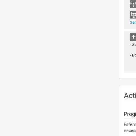
Ser
- Z
- 
Act
Prog
Estem 
necess