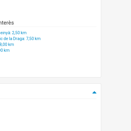
interès
einyà: 2,50 km
ic de la Draga: 7,50 km
 8,00 km
,00 km