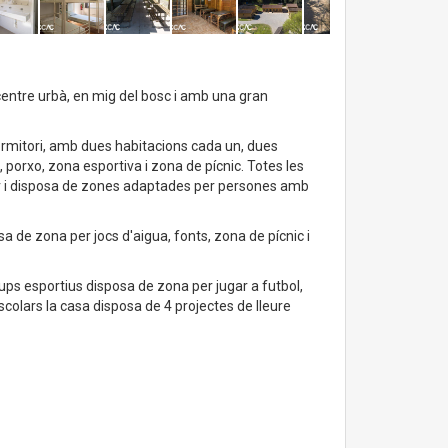
 centre urbà, en mig del bosc i amb una gran
ormitori, amb dues habitacions cada un, dues
, porxo, zona esportiva i zona de pícnic. Totes les
rtir i disposa de zones adaptades per persones amb
sa de zona per jocs d'aigua, fonts, zona de pícnic i
rups esportius disposa de zona per jugar a futbol,
escolars la casa disposa de 4 projectes de lleure