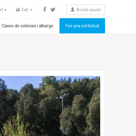
a'l
Cat
Accés usuari
Cases de colònies i albergs
Fes una sol·licitud