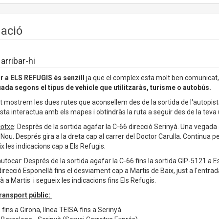
uació
rribar-hi
r a ELS REFUGIS és senzill
ja que el complex esta molt ben comunicat
da segons el tipus de vehicle que utilitzaràs, turisme o autobús.
t mostrem les dues rutes que aconsellem des de la sortida de l'autopis
sta interactua amb els mapes i obtindràs la ruta a seguir des de la teva 
otxe
: Desprès de la sortida agafar la C-66 direcció Serinyà. Una vegada 
 Nou. Després gira a la dreta cap al carrer del Doctor Carulla. Continua pe
x les indicacions cap a Els Refugis.
utocar:
Després de la sortida agafar la C-66 fins la sortida GIP-5121 a E
irecció Esponellà fins el desviament cap a Martis de Baix, just a l'entra
à a Martis i segueix les indicacions fins Els Refugis.
ransport públic:
fins a Girona, línea TEISA fins a Serinyà.