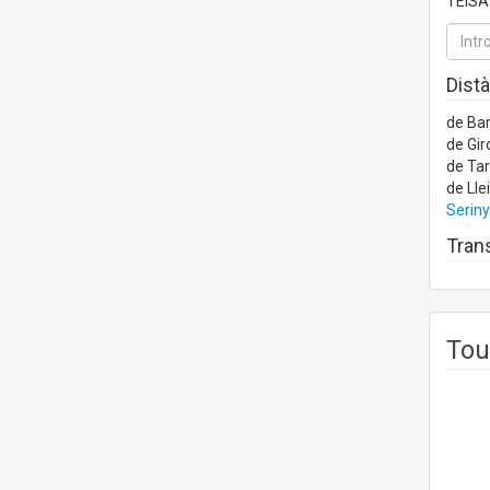
TEISA 
Distà
de Ba
de Gir
de Ta
de Lle
Seriny
Trans
Tou