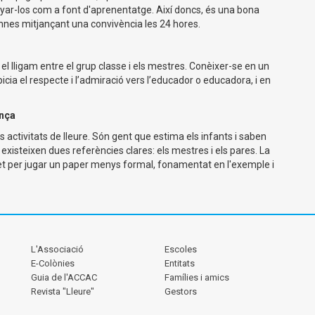
anyar-los com a font d'aprenentatge. Així doncs, és una bona
umnes mitjançant una convivència les 24 hores.
el lligam entre el grup classe i els mestres. Conèixer-se en un
cia el respecte i l’admiració vers l’educador o educadora, i en
ança
 activitats de lleure. Són gent que estima els infants i saben
xisteixen dues referències clares: els mestres i els pares. La
uet per jugar un paper menys formal, fonamentat en l'exemple i
L'Associació
Escoles
E-Colònies
Entitats
Guia de l'ACCAC
Famílies i amics
Revista "Lleure"
Gestors