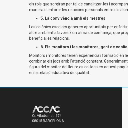
els rols que sorgiran per tal de canalitzar-los i acomp
manera d'enfortir les relacions personals entre els al
5. La convivència amb els mestres
Les colònies escolars generen oportunitats per enfortir 
altre ambient afavoreix un clima de confiança, que propi
beneficia les relacions.
6. Els monitors i les monitores, gent de confi
Monitors i monitores tenen experiència i formació en les
combinar els jocs amb l’atenció constant. Generalment e
figura del monitor del lleure es col·loca en aquest paq
en la relació educativa de qualitat.
Cr. Viladomat, 174
08015 BARCELONA