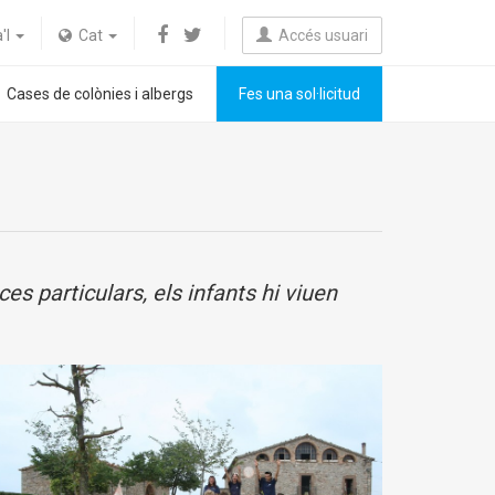
a'l
Cat
Accés usuari
Cases de colònies i albergs
Fes una sol·licitud
s particulars, els infants hi viuen