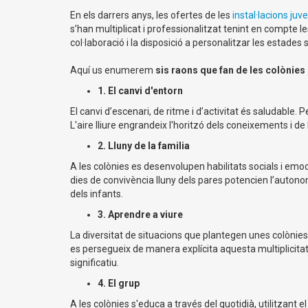
En els darrers anys, les ofertes de les
instal·lacions juve
s’han multiplicat i professionalitzat tenint en compte 
col·laboració i la disposició a personalitzar les estades 
Aquí us enumerem
sis raons que fan de les colònies 
1. El canvi d'entorn
El canvi d’escenari, de ritme i d’activitat és saludable.
L'aire lliure engrandeix l'horitzó dels coneixements i de
2. Lluny de la familia
A les colònies es desenvolupen habilitats socials i emoc
dies de convivència lluny dels pares potencien l’auton
dels infants.
3. Aprendre a viure
La diversitat de situacions que plantegen unes colònies 
es persegueix de manera explícita aquesta multiplicitat
significatiu.
4. El grup
A les colònies s'educa a través del quotidià, utilitzant el