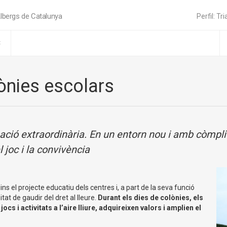
lbergs de Catalunya
Perfil: Tri
C
lònies escolars
ció extraordinària. En un entorn nou i amb còmplice
 joc i la convivència
dins el projecte educatiu dels centres i, a part de la seva funció
tat de gaudir del dret al lleure.
Durant els dies de colònies, els
ocs i activitats a l’aire lliure, adquireixen valors i amplien el