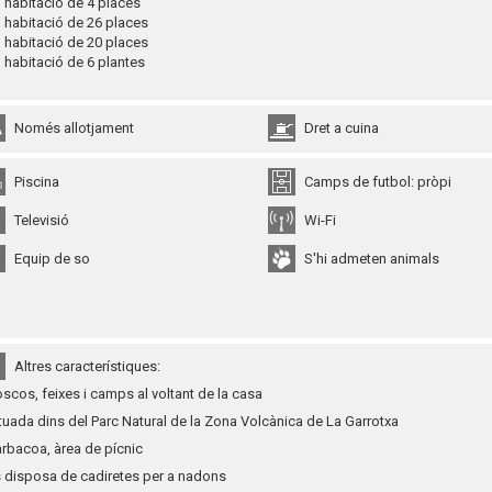
habitació de 4 places
habitació de 26 places
habitació de 20 places
habitació de 6 plantes
Només allotjament
Dret a cuina
Piscina
Camps de futbol: pròpi
Televisió
Wi-Fi
Equip de so
S'hi admeten animals
Altres característiques:
oscos, feixes i camps al voltant de la casa
ituada dins del Parc Natural de la Zona Volcànica de La Garrotxa
arbacoa, àrea de pícnic
s disposa
de cadiretes per a nadons