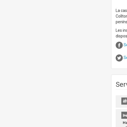
La cas
Collto
peníns
Les in
dispo
S
S
Ser
Ha