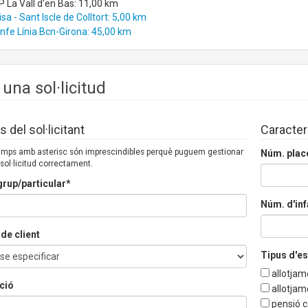
 La Vall d'en Bas: 11,00 km
sa - Sant Iscle de Colltort: 5,00 km
fe Línia Bcn-Girona: 45,00 km
 una sol·licitud
 del sol·licitant
Caracter
camps amb asterisc són imprescindibles perquè puguem gestionar
Núm. plac
 sol·licitud correctament.
rup/particular*
Núm. d'inf
de client
Tipus d'e
allotjam
ció
allotjam
pensió 