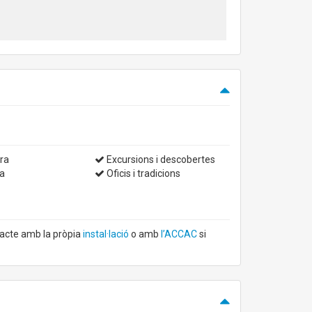
ra
Excursions i descobertes
a
Oficis i tradicions
tacte amb la pròpia
instal·lació
o amb
l’ACCAC
si