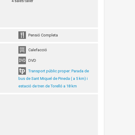
4 sales taller
Pensió Completa
Calefacció
DVD
Transport públic proper: Parada de
bus de Sant Miquel de Pineda ( a 5 km) i
estació de tren de Torelló a 18 km