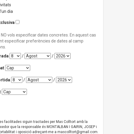
vitats
'un dia
xclusiva
 NO vols especificar dates concretes. En aquest cas
nt especificar preferències de dates al camp
ns.
trada
/
/
at
rtida
/
/
t
des facilitades siguin tractades per Mas Colltort amb la
coneixedor que la responsable és MONTALBAN I GAIRIN, JOSEP i
ortabilitat i oposició adreçant-me a
mascolltort@gmail.com
.