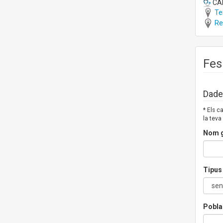
CAP
Tei
Ren
Fes
Dades
* Els 
la teva
Nom g
Tipus 
Pobla