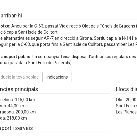
rribar-hi
otxe:
Aneu per la C-63; passat Vic direcció Olot pels Túnels de Bracons i 
ció cap a Sant Iscle de Colltort.
re alternativa és seguir AP-7 en direcció a Girona. Sortiu cap a la N-141
guir per la C-63, que porta fins a Sant Iscle de Colltort, passant per Les 
ransport públic:
La companyia Teisa disposa d'autobusos regulars des d
ona (parada a Sant Feliu de Pallerols).
ncies principals
Llocs d'
rcelona: 115,00 km
Olot: 20,0
ona: 44,00 km
Sant Feliu 
rragona: 200,00 km
Les Planes
ida: 218,00 km
port i serveis