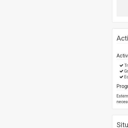
Act
Activ
Tr
Gr
Ed
Prog
Estem 
necess
Sit