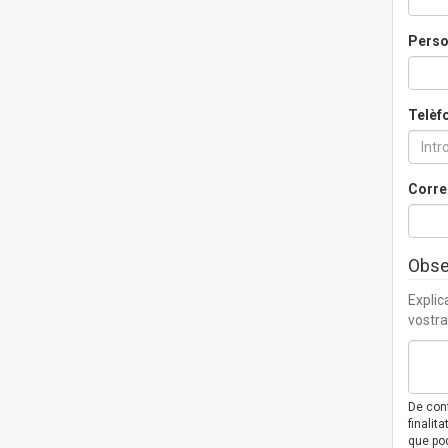
Perso
Telèf
Corre
Obse
Explic
vostra
De con
finalit
que pod