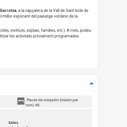
 Garrotxa
, a la capçalera de la Vall de Sant Iscle de
el millor exponent del paisatge volcànic de la
oles, instituts, esplais, famílies, etc.). A més, podeu
alitzar les activitats prèviament programades.
Places de menjador (màxim per
torn): 85
Sales