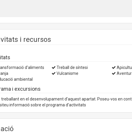
ivitats i recursos
itats
ansformació d'aliments
Treball de síntesi
Apicultu
anja
Vulcanisme
Aventur
ucació ambiental
rama i excursions
treballant en el desenvolupament d’aquest apartat. Poseu-vos en con
iteu informació sobre el programa d’activitats
uació