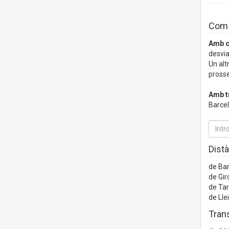
Com a
Amb c
desvia
Un alt
prosse
Amb t
Barcel
Distà
de Ba
de Gir
de Ta
de Lle
Trans