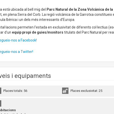
a està ubicada al bell mig del
Parc Natural de la Zona Volcànica de la
rt, en plena Serra del Corb. La regió volcànica de la Garrotxa constitueix 
ula Ibèrica i un dels més interessants d'Europa.
stal·lacions permeten l'estada en exclusivitat de diferents col·lectius (esc
sar d'un
equip propi de guies/monitors
titulats del Parc Natural per re
egueix-nos a Facebook!
egueix-nos a Twitter!
veis i equipaments
Places totals: 56
Places exclusivitat: 25
bitacions