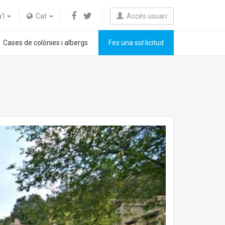
a'l
Cat
Accés usuari
Cases de colònies i albergs
Fes una sol·licitud