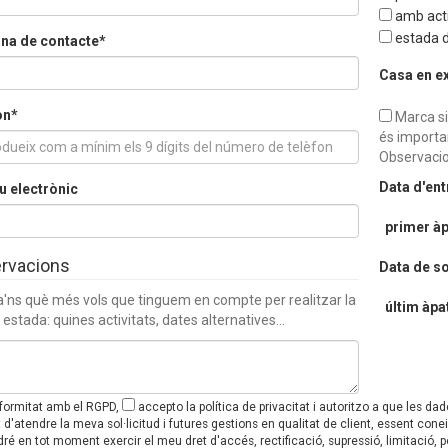
amb acti
estada d
na de contacte*
Casa en e
on*
Marca si
és importa
Observacio
Data d'en
u electrònic
primer àp
rvacions
Data de so
a'ns què més vols que tinguem en compte per realitzar la
últim àpa
 estada: quines activitats, dates alternatives...
formitat amb el RGPD,
accepto la política de privacitat i autoritzo a que les da
at d'atendre la meva sol·licitud i futures gestions en qualitat de client, essent 
ré en tot moment exercir el meu dret d'accés, rectificació, supressió, limitació, p