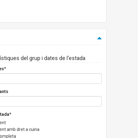
ístiques del grup i dates de l'estada
es*
ants
stada*
ent
ent amb dret a cuina
completa