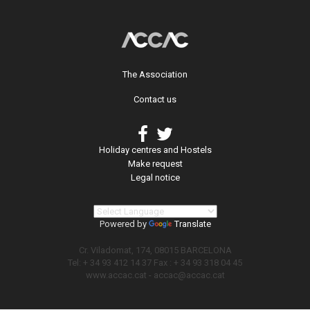
The Association
Contact us
Holiday centres and Hostels
Make request
Legal notice
Powered by
Translate
Cr. Viladomat, 174, 08015 BARCELONA
Tel: + 34 93 412 14 37 Fax : + 34 93 318 04 45
www.accac.cat -
accac@accac.cat