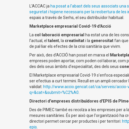
L'ACCAC ja
ha posat a l'abast dels seus associats una 
seguretat i higiene necessaris per la reobertura de les in
espais a través de Serhs, el seu distribuïdor habitual.
Marketplace empresarial Covid-19 d'Acció
La
col·laboració empresarial
ha estat una de les con
l’actual, el
talent
, la
creativitat
i la
generositat
fan que 
de pal·liar els efectes de la crisi sanitària que vivim.
Per això, des d’ACCIÓ han posat en marxa el
Marketpla
empreses poden aportar, com poden col·laborar, com po
des dels seus àmbits d’especialitat, des dels seus
cone
El Marketplace empresarial Covid-19 s’enfoca especia
ser efectius a curt termini. Recull en un ampli cercador 
validat:
http://www.accio.gencat.cat/ca/serveis/accio-
q=&cat=&submit=%C2%A0
.
Directori d'empreses distribuïdores d'EPIS de PIme
Des de PIMEC també es recolza a les empreses per a la to
mesures sanitàries. És per això que l'organització ha cr
directori permet cercar per productes i per territori:
htt
epis
.