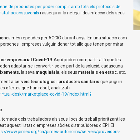
sèrie de productes per poder complir amb tots els protocols de
stal·lacions juvenils
i assegurar la neteja i desinfecció dels seus
signes més repetides per ACCIÓ durant anys. En una situació com
persones i empreses vulguin donar tot allò que tenen per mirar
ce empresarial Covid-19
. Aquí podreu compartir allò que les
den adaptar-se i convertir-se en part de la solució, cadascuna
ixements
, la seva
maquinària
, els seus
materials en estoc
, etc.
lment a
serveis tecnològics
i
productes sanitaris
que puguin
les ofertes que han rebut, analitzat i
virtual-desk/marketplace-covid-19/index.html?
c
rnada dels treballadors als seus llocs de treball prioritzant les
eat aquest llistat d'empreses sòcies distribuïdores d'EPI. El
ps://www.pimec.org/ca/pimes-autonoms/serveis/proveidors-