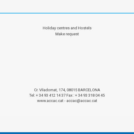
Holiday centres and Hostels
Make request
Cr. Viladomat, 174, 08015 BARCELONA
Tel: + 34 93 412 14 37 Fax : + 34 93 318 04 45
www.accac.cat -
accac@accac.cat