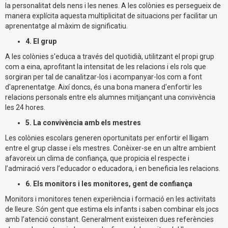
la personalitat dels nens i les nenes. A les colònies es persegueix de
manera explícita aquesta multiplicitat de situacions per facilitar un
aprenentatge al màxim de significatiu.
4. El grup
A les colònies s'educa a través del quotidià, utilitzant el propi grup
com a eina, aprofitant la intensitat de les relacions i els rols que
sorgiran per tal de canalitzar-los i acompanyar-los com a font
d'aprenentatge. Així doncs, és una bona manera d'enfortir les
relacions personals entre els alumnes mitjançant una convivència
les 24 hores.
5. La convivència amb els mestres
Les colònies escolars generen oportunitats per enfortir el lligam
entre el grup classe i els mestres. Conèixer-se en un altre ambient
afavoreix un clima de confiança, que propicia el respecte i
l’admiració vers l’educador o educadora, i en beneficia les relacions.
6. Els monitors i les monitores, gent de confiança
Monitors i monitores tenen experiència i formació en les activitats
de lleure. Són gent que estima els infants i saben combinar els jocs
amb l’atenció constant. Generalment existeixen dues referències