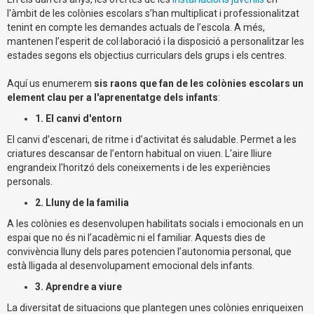
l'àmbit de les colònies escolars s’han multiplicat i professionalitzat
tenint en compte les demandes actuals de l’escola. A més,
mantenen l’esperit de col·laboració i la disposició a personalitzar les
estades segons els objectius curriculars dels grups i els centres.
Aquí us enumerem
sis raons que fan de les colònies escolars un
element clau per a l'aprenentatge dels infants
:
1. El canvi d'entorn
El canvi d’escenari, de ritme i d’activitat és saludable. Permet a les
criatures descansar de l’entorn habitual on viuen. L'aire lliure
engrandeix l'horitzó dels coneixements i de les experiències
personals.
2. Lluny de la familia
A les colònies es desenvolupen habilitats socials i emocionals en un
espai que no és ni l’acadèmic ni el familiar. Aquests dies de
convivència lluny dels pares potencien l’autonomia personal, que
està lligada al desenvolupament emocional dels infants.
3. Aprendre a viure
La diversitat de situacions que plantegen unes colònies enriqueixen