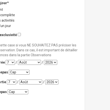
éjour*
nt
 complète
 activités
’un jour
exclusivité
ette case si vous NE SOUHAITEZ PAS préciser les
servation. Dans ce cas, il est important de détailler
ences dans la partie Observations
rée
/
/
repas
rtie
/
/
epas