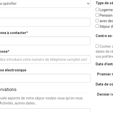
Type de s
Logeme
Pension
avec des
Séjour d
nne à contacter*
Centre en 
Cocher c
hone*
dates de ré
vos préfér
Date d’ent
se électronique
Premier 
Date de so
rvations
Dernier r
uels aspects de votre séjour voulez-vous qu'on vous
Activités, autres dates…