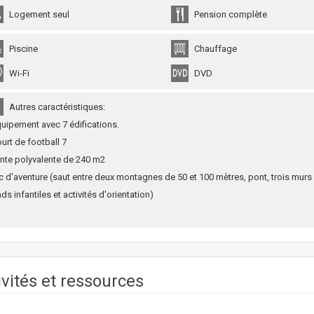
Logement seul
Pension complète
Piscine
Chauffage
Wi-Fi
DVD
Autres caractéristiques:
quipement avec 7 édifications.
ourt de football 7
ente polyvalente de 240 m2
c d'aventure (saut entre deux montagnes de 50 et 100 mètres, pont, trois murs d
ds infantiles et activités d'orientation)
ivités et ressources