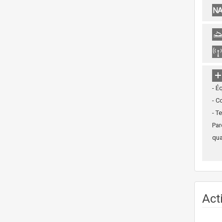
- É
- C
- T
Par
qua
Act