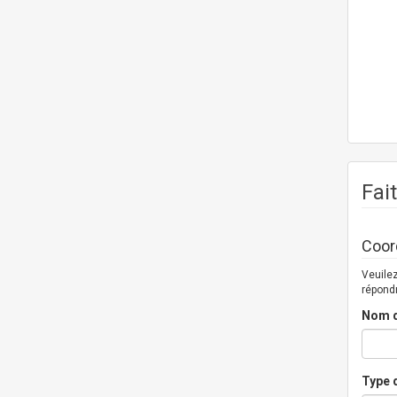
Fai
Coor
Veuilez
répond
Nom d
Type d