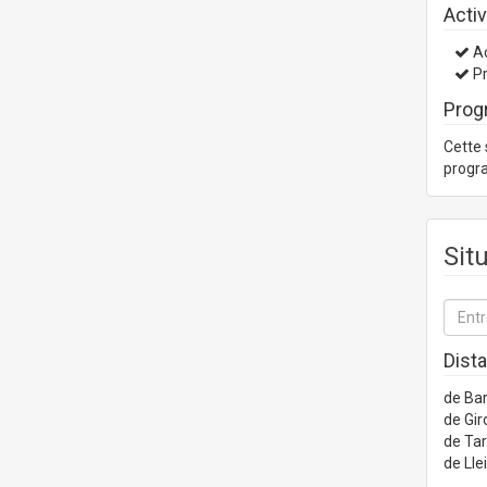
Activ
Ac
Pr
Prog
Cette 
progra
Sit
Dist
de Ba
de Gir
de Ta
de Lle