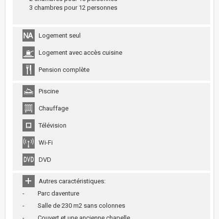
3 chambres pour 12 personnes
Logement seul
Logement avec accès cuisine
Pension complète
Piscine
Chauffage
Télévision
Wi-Fi
DVD
Autres caractéristiques:
- Parc daventure
- Salle de 230 m2 sans colonnes
- Couvert et une ancienne chapelle