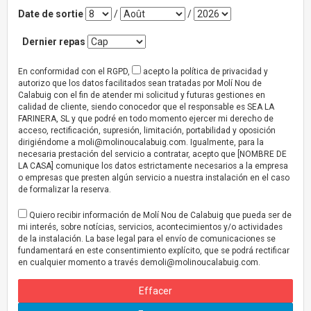
Date de sortie
/
/
Dernier repas
En conformidad con el RGPD,
acepto la política de privacidad y
autorizo que los datos facilitados sean tratadas por Molí Nou de
Calabuig con el fin de atender mi solicitud y futuras gestiones en
calidad de cliente, siendo conocedor que el responsable es SEA LA
FARINERA, SL y que podré en todo momento ejercer mi derecho de
acceso, rectificación, supresión, limitación, portabilidad y oposición
dirigiéndome a
moli@molinoucalabuig.com
. Igualmente, para la
necesaria prestación del servicio a contratar, acepto que [NOMBRE DE
LA CASA] comunique los datos estrictamente necesarios a la empresa
o empresas que presten algún servicio a nuestra instalación en el caso
de formalizar la reserva.
Quiero recibir información de Molí Nou de Calabuig que pueda ser de
mi interés, sobre notícias, servicios, acontecimientos y/o actividades
de la instalación. La base legal para el envío de comunicaciones se
fundamentará en este consentimiento explícito, que se podrá rectificar
en cualquier momento a través
demoli@molinoucalabuig.com
.
Effacer