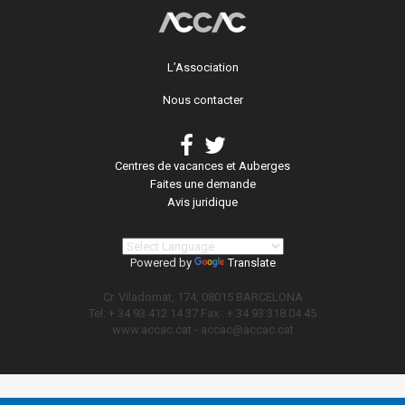
L’Association
Nous contacter
Centres de vacances et Auberges
Faites une demande
Avis juridique
Powered by
Translate
Cr. Viladomat, 174, 08015 BARCELONA
Tel: + 34 93 412 14 37 Fax : + 34 93 318 04 45
www.accac.cat -
accac@accac.cat