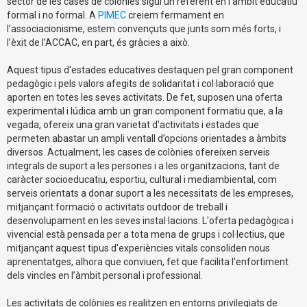
sector de les cases de colònies sigui un referent en l’àmbit educatiu
formal i no formal. A
PIMEC
creiem fermament en
l’associacionisme, estem convençuts que junts som més forts, i
l’èxit de l’ACCAC, en part, és gràcies a això.
Aquest tipus d'estades educatives destaquen pel gran component
pedagògic i pels valors afegits de solidaritat i col·laboració que
aporten en totes les seves activitats. De fet, suposen una oferta
experimental i lúdica amb un gran component formatiu que, a la
vegada, ofereix una gran varietat d'activitats i estades que
permeten abastar un ampli ventall d’opcions orientades a àmbits
diversos. Actualment, les cases de colònies ofereixen serveis
integrals de suport a les persones i a les organitzacions, tant de
caràcter socioeducatiu, esportiu, cultural i mediambiental, com
serveis orientats a donar suport a les necessitats de les empreses,
mitjançant formació o activitats outdoor de treball i
desenvolupament en les seves instal·lacions. L'oferta pedagògica i
vivencial està pensada per a tota mena de grups i col·lectius, que
mitjançant aquest tipus d'experiències vitals consoliden nous
aprenentatges, alhora que conviuen, fet que facilita l’enfortiment
dels vincles en l’àmbit personal i professional.
Les activitats de colònies es realitzen en entorns privilegiats de