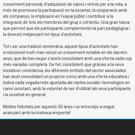
creixement personal, d'adquisició de valors i virtuts per a la vida, a
més de promoure la participació en la societat, la cooperació amb
els companys, la implicació en l'espai públic i contribuir a la
integració de tots els membres del grup o col·lectiu. Una gran tasca
que permet que els participants complementin la part pedagògica i
la diversió mitjançant tot tipus d'activitats.
Tot i ser una tradició centenària, aquest tipus d’activitats han
evolucionat molt i han viscut un creixement notable en els darrers
anys, que de ben segur s’anirà consolidant amb una oferta cada cop
més variada i completa. De fet, constatem que gràcies a la seva
iniciativa i constància, les diferents entitats del sector associades
han anat consolidant un projecte comú amb una oferta educativa i
lúdica cada vegada més ajustada als reptes socials i tecnològics en
canvi constant, amb la voluntat de ser d’utilitat als seus participants
i la societat en general.
Moltes felicitats per aquests 30 anys i us encoratjo a seguir
avançant amb la mateixa empenta!