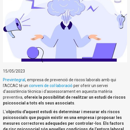
15/05/2023
Previntegral
, empresa de prevenció de riscos laborals amb qui
l'ACCAC té un
conveni de col·laboració
per oferir un servei
d'assistència tècnica i d'assessorament en aquesta matèria
preventiva,
ofereix la possibilitat de realitzar un estudi de riscos
psicosocial a tots els seus associats
.
L'
objectiu d'aquest estudi és determinar i mesurar els riscos
psicosocials que puguin existir en una empresa i proposar les
mesures correctores adequades per controlar-los
.
Els factors
de risc psicosocial són aquelles condicions de l’entorn laboral