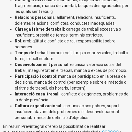
fragmentació, manca de varietat, tasques desagradables per
les quals sent rebuig.
Relacions personals
: aïllament, relacions insuficients,
dolentes relacions, conflictes, conductes inadequades.
Càrrega i ritme de treball:
càrrega de treball excessiva o
insuficient, pressió de temps, terminis estrictes.
Rol
: ambigüitat o conflicte de rol, responsabilitat sobre
persones.
Temps de treball
: horaris molt llargs o imprevisibles, treball a
torns, treball nocturn.
Desenvolupament personal
: escassa valoració social del
treball, inseguretat en el treball, manca o excés de promoció.
Participació i control
: manca de participació en la presa de
decisions, manca de control (per exemple sobre el mètode o
el ritme de treball, els horaris, l’entorn).
Interacció casa-treball
: conflicte d’exigències, problemes de
la doble presència.
Cultura organitzacional:
comunicacions pobres, suport
insuficient davant dels problemes o el desenvolupament
personal, manca de definició d’objectius.
En resum Previntegral ofereix la possibilitat de realitzar