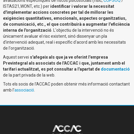
avaluacions específiques de riscos psicosocials (físic,
COPSOQ
/
ISTAS21,WONT, etc.) per
identificar i valorar la necessitat
d'implementar accions concretes per tal de millorar les
exigències quantitatives, emocionals, aspectes organitzatius,
de comunicació, etc., el que contribuirà a augmentar l'eficiència
interna de l'organització
. L'objectiu de la intervenció no és
únicament avaluar el risc existent, sinó dissenyar un pla
d'intervenció adequat, real i específic d'acord amb les necessitats
de l'organització.
Aquest servei
s'afegeix als que ja ve oferint l'empresa
Previntegral als associats de l'ACCAC i que, juntament amb el
tarifari actualitzat, es pot consultar a l'apartat de
documentació
de la part privada de la web.
Tots els socis de l'ACCAC poden obtenir més informació contactant
amb l'
associació
.