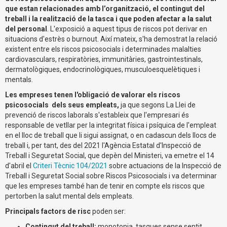
que estan relacionades amb l’organització, el contingut del
treball i la realització de la tasca i que poden afectar a la salut
del personal
. L'exposició a aquest tipus de riscos pot derivar en
situacions d'estrès o burnout. Així mateix, s'ha demostrat la relació
existent entre els riscos psicosocials i determinades malalties
cardiovasculars, respiratòries, immunitàries, gastrointestinals,
dermatològiques, endocrinològiques, musculoesquelètiques i
mentals.
Les empreses tenen l'obligació de valorar els riscos
psicosocials dels seus empleats,
ja que segons La Llei de
prevenció de riscos laborals s'estableix que l'empresari és
responsable de vetllar per la integritat física i psíquica de l'empleat
en el lloc de treball que li sigui assignat, o en cadascun dels llocs de
treball i, per tant, des del 2021 l'Agència Estatal d'Inspecció de
Treball i Seguretat Social, que depèn del Ministeri, va emetre el 14
d'abril el
Criteri Tècnic 104/2021
sobre actuacions de la Inspecció de
Treball i Seguretat Social sobre Riscos Psicosocials i va determinar
que les empreses també han de tenir en compte els riscos que
pertorben la salut mental dels empleats.
Principals factors de risc
poden ser:
Contingut del treball:
monotonia, tasques sense sentit,