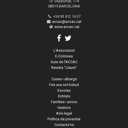
Cr. Viladomat, 174
08015 BARCELONA
+34 93 412 14 37
accac@accac.cat
www.accac.cat
L'Associació
E-Colònies
Guia de l'ACCAC
Revista "Lleure"
Cases i albergs
Fes una sol·licitud
Escoles
Entitats
Famílies i amics
Gestors
Avís legal
Política de privacitat
Contacta'ns