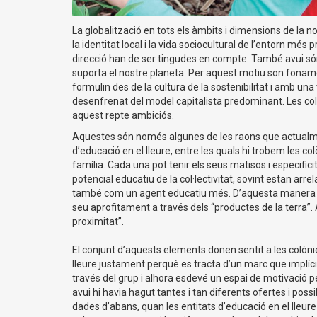
La globalització en tots els àmbits i dimensions de la n
la identitat local i la vida sociocultural de l’entorn més
direcció han de ser tingudes en compte. També avui só
suporta el nostre planeta. Per aquest motiu son fonam
formulin des de la cultura de la sostenibilitat i amb u
desenfrenat del model capitalista predominant. Les colòn
aquest repte ambiciós.
Aquestes són només algunes de les raons que actualment 
d’educació en el lleure, entre les quals hi trobem les c
família. Cada una pot tenir els seus matisos i especific
potencial educatiu de la col·lectivitat, sovint estan arr
també com un agent educatiu més. D’aquesta manera l’ent
seu aprofitament a través dels “productes de la terra”
proximitat”.
El conjunt d’aquests elements donen sentit a les colòni
lleure justament perquè es tracta d’un marc que implíc
través del grup i alhora esdevé un espai de motivació pe
avui hi havia hagut tantes i tan diferents ofertes i possibi
dades d’abans, quan les entitats d’educació en el lleure