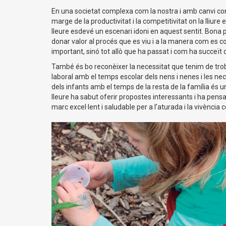
En una societat complexa com la nostra i amb canvi con
marge de la productivitat i la competitivitat on la lliure 
lleure esdevé un escenari idoni en aquest sentit. Bona
donar valor al procés que es viu i a la manera com es c
important, sinó tot allò que ha passat i com ha succeït
També és bo reconèixer la necessitat que tenim de troba
laboral amb el temps escolar dels nens i nenes i les nec
dels infants amb el temps de la resta de la família és u
lleure ha sabut oferir propostes interessants i ha pens
marc excel·lent i saludable per a l’aturada i la vivència