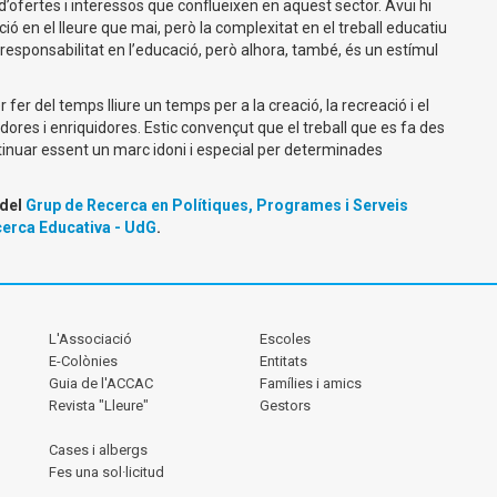
 d’ofertes i interessos que conflueixen en aquest sector. Avui hi
ó en el lleure que mai, però la complexitat en el treball educatiu
esponsabilitat en l’educació, però alhora, també, és un estímul
 fer del temps lliure un temps per a la creació, la recreació i el
adores i enriquidores. Estic convençut que el treball que es fa des
tinuar essent un marc idoni i especial per determinades
del
Grup de Recerca en Polítiques, Programes i Serveis
ecerca Educativa - UdG
.
L'Associació
Escoles
E-Colònies
Entitats
Guia de l'ACCAC
Famílies i amics
Revista "Lleure"
Gestors
Cases i albergs
Fes una sol·licitud