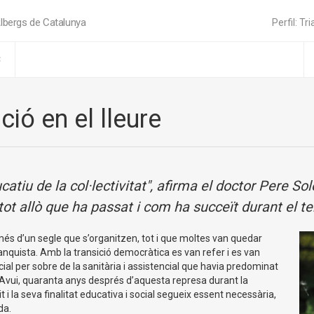
lbergs de Catalunya
Perfil: Tri
C
ció en el lleure
catiu de la col·lectivitat", afirma el doctor Pere So
 tot allò que ha passat i com ha succeït durant el 
 més d’un segle que s’organitzen, tot i que moltes van quedar
nquista. Amb la transició democràtica es van refer i es van
ial per sobre de la sanitària i assistencial que havia predominat
. Avui, quaranta anys després d’aquesta represa durant la
it i la seva finalitat educativa i social segueix essent necessària,
da.