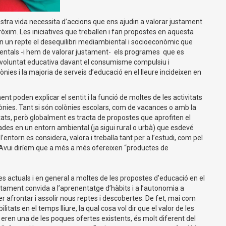
ostra vida necessita d’accions que ens ajudin a valorar justament
 pròxim. Les iniciatives que treballen i fan propostes en aquesta
n un repte el desequilibri mediambiental i socioeconòmic que
entals -i hem de valorar justament- els programes que es
na voluntat educativa davant el consumisme compulsiu i
ies i la majoria de serveis d’educació en el lleure incideixen en
poden explicar el sentit i la funció de moltes de les activitats
olònies. Tant si són colònies escolars, com de vacances o amb la
itats, però globalment es tracta de propostes que aprofiten el
elades en un entorn ambiental (ja sigui rural o urbà) que esdevé
orn es considera, valora i treballa tant per a l’estudi, com pel
. Avui diríem que a més a més ofereixen “productes de
es actuals i en general a moltes de les propostes d’educació en el
itament convida a l’aprenentatge d’hàbits i a l’autonomia a
r afrontar i assolir nous reptes i descobertes. De fet, mai com
litats en el temps lliure, la qual cosa vol dir que el valor de les
 eren una de les poques ofertes existents, és molt diferent del