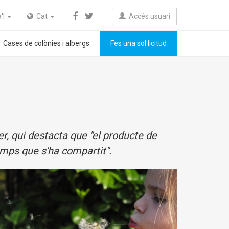
a'l
Cat
Accés usuari
Cases de colònies i albergs
Fes una sol·licitud
ler, qui destacta que "el producte de
temps que s'ha compartit".