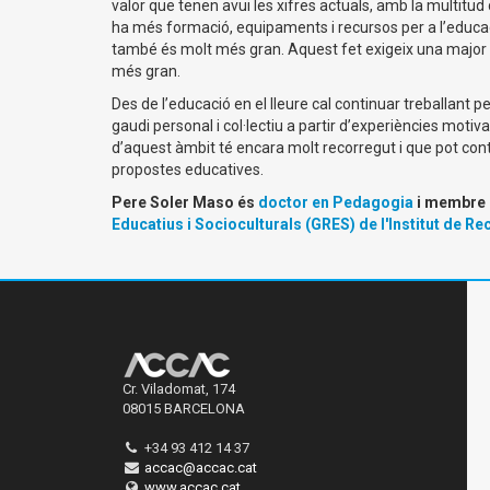
valor que tenen avui les xifres actuals, amb la multitud
ha més formació, equipaments i recursos per a l’educaci
també és molt més gran. Aquest fet exigeix una major r
més gran.
Des de l’educació en el lleure cal continuar treballant per
gaudi personal i col·lectiu a partir d’experiències motiv
d’aquest àmbit té encara molt recorregut i que pot con
propostes educatives.
Pere Soler Maso és
doctor en Pedagogia
i membre 
Educatius i Socioculturals (GRES) de l'Institut de R
Cr. Viladomat, 174
08015 BARCELONA
+34 93 412 14 37
accac@accac.cat
www.accac.cat