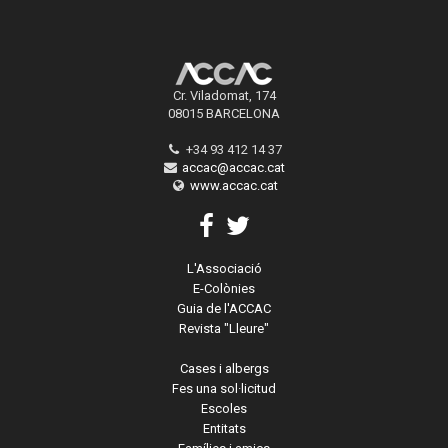
Cr. Viladomat, 174
08015 BARCELONA
+34 93 412 14 37
accac@accac.cat
www.accac.cat
L'Associació
E-Colònies
Guia de l'ACCAC
Revista "Lleure"
Cases i albergs
Fes una sol·licitud
Escoles
Entitats