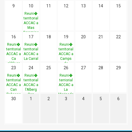
9
10
11
12
13
14
15
Reuni�
territorial
ACCAC a
Mas
Coromina
16
17
18
19
20
21
22
Reuni�
Reuni�
Reuni�
territorial
territorial
territorial
ACCAC a
ACCAC a
ACCAC a
Ca
La Carral
Camps
n'Oliver
de
23
24
25
26
27
28
29
Vilarrasa
Reuni�
Reuni�
Reuni�
territorial
territorial
terriorial
ACCAC a
ACCAC a
ACCAC a
Can
l'Alberg
La
Rabassa
Can
Marinada
30
1
2
3
4
5
6
Roviralta