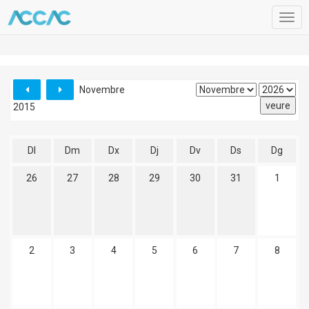
Togg
navig
Novembre
2015
Dl
Dm
Dx
Dj
Dv
Ds
Dg
26
27
28
29
30
31
1
2
3
4
5
6
7
8