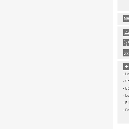
- L
- S
- B
- L
- B
- P