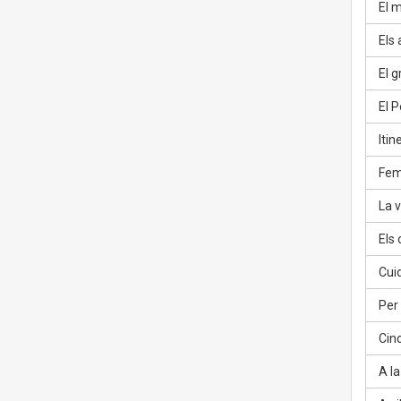
El m
Els 
El gr
El P
Itin
Fem
La v
Els 
Cuid
Per c
Cinc
A la 