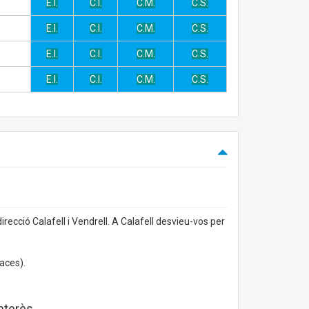
E.I.
C.I.
C.M.
C.S.
E.I.
C.I.
C.M.
C.S.
E.I.
C.I.
C.M.
C.S.
E.I.
C.I.
C.M.
C.S.
irecció Calafell i Vendrell. A Calafell desvieu-vos per
aces).
interès