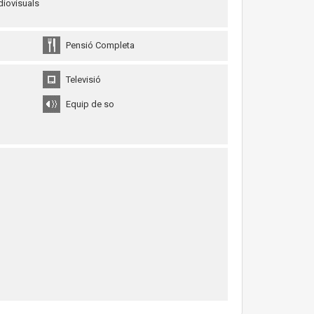
diovisuals
Pensió Completa
Televisió
Equip de so