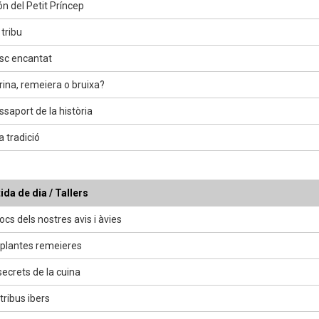
ón del Petit Príncep
tribu
osc encantat
rina, remeiera o bruixa?
ssaport de la història
a tradició
ida de dia / Tallers
ocs dels nostres avis i àvies
plantes remeieres
secrets de la cuina
tribus ibers