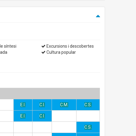
e síntesi
Excursions i descobertes
yada
Cultura popular
E.I.
C.I.
C.M.
C.S.
E.I.
C.I.
C.S.