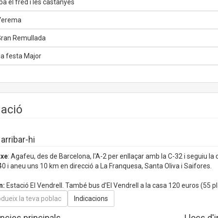
a el fred i les castanyes
Verema
ran Remullada
la festa Major
uació
rribar-hi
txe
: Agafeu, des de Barcelona, l'A-2 per enllaçar amb la C-32 i seguiu la d
40 i aneu uns 10 km en direcció a La Franquesa, Santa Oliva i Saifores.
n:
Estació El Vendrell. També bus d'El Vendrell a la casa 120 euros (55 pl
ncies principals
Llocs d'