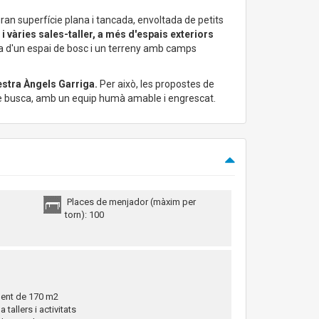
 gran superfície plana i tancada, envoltada de petits
i vàries sales-taller, a més d'espais exteriors
sa d'un espai de bosc i un terreny amb camps
estra Àngels Garriga.
Per això, les propostes de
 que busca, amb un equip humà amable i engrescat.
Places de menjador (màxim per
torn): 100
lent de 170 m2
 tallers i activitats