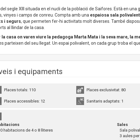
del segle XIII situada en el nucli de la població de Saifores. Està en una
s, vinyes i camps de conreu. Compta amb una
espaiosa sala polivalent 
ts i segurs
, que permeten fer-hi activitats molt diverses. També dispo
rts al llindar de la casa.
 la casa on varen viure la pedagoga Marta Mata i la seva mare, la m
es parteixen del seu llegat. Un espai polivalent, on cada grup troba el
veis i equipaments
Places totals: 110
Places exclusivitat: 80
Places accessibles: 12
Sanitaris adaptats: 1
bitacions
Sales
 habitacions de 4 o 8 lliteres
Sala poliva
3 aules per a