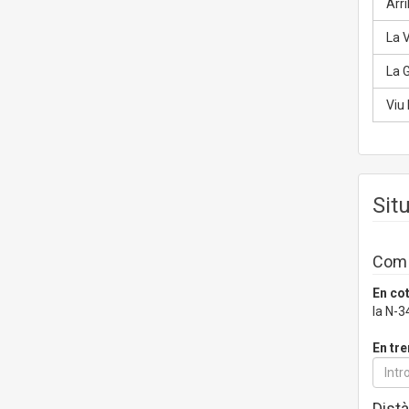
Arrib
La 
La G
Viu 
Sit
Com a
En co
la N-3
En tre
Distà