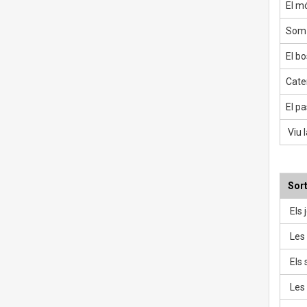
El m
Som 
El b
Cate
El pa
Viu l
Sort
Els j
Les 
Els 
Les 