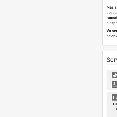
Masia 
bosco
tanca
d'espo
Va ser
colòni
Ser
Ha
10