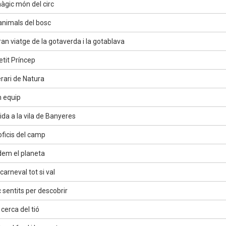
àgic món del circ
animals del bosc
an viatge de la gotaverda i la gotablava
etit Príncep
erari de Natura
 equip
ida a la vila de Banyeres
oficis del camp
em el planeta
arneval tot si val
 sentits per descobrir
cerca del tió