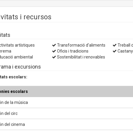
ivitats i recursos
itats
tivitats artístiques
Transformació d'aliments
Treball d
erema
Oficis i tradicions
Castan
ucació ambiental
Sostenibilitat i renovables
rama i excursions
itats escolars:
nies escolars
ón de la música
n del circ
ón del cinema