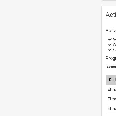
Act
Activ
Ac
V
Ed
Prog
Activ
Colò
El m
El mó
El m