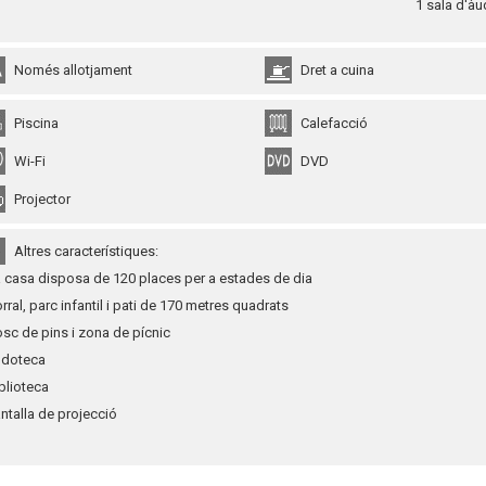
1 sala d'àu
Només allotjament
Dret a cuina
Piscina
Calefacció
Wi-Fi
DVD
Projector
Altres característiques:
a casa disposa de 120 places per a estades de dia
orral, parc infantil i pati de 170 metres quadrats
osc de pins i zona de pícnic
udoteca
iblioteca
antalla de projecció