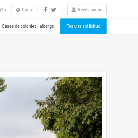
a'l
Cat
Accés usuari
Cases de colònies i albergs
Fes una sol·licitud