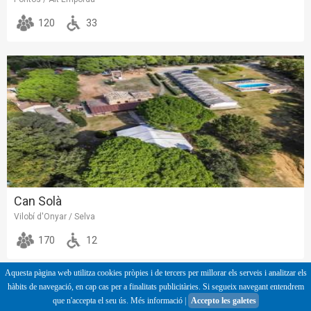
120
33
Can Solà
Vilobí d'Onyar / Selva
170
12
Aquesta pàgina web utilitza cookies pròpies i de tercers per millorar els serveis i analitzar els
hàbits de navegació, en cap cas per a finalitats publicitàries. Si segueix navegant entendrem
que n'accepta el seu ús.
Més informació
|
Accepto les galetes