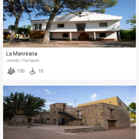
La Manreana
Juneda / Garrigues
130
10