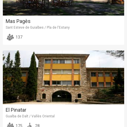
Mas Pagès
Sant Esteve de Guialbes / Pla de l'Estany
137
El Pinatar
Gualba de Dalt / Vallès Oriental
175
28