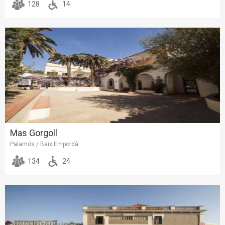
128
14
Mas Gorgoll
Palamós / Baix Empordà
134
24