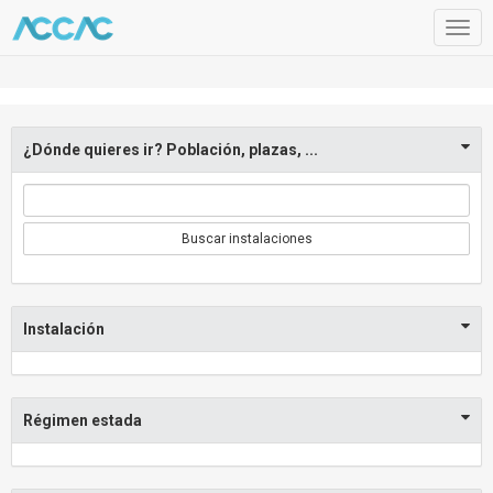
Togg
navig
¿Dónde quieres ir? Población, plazas, ...
Buscar instalaciones
Instalación
Régimen estada