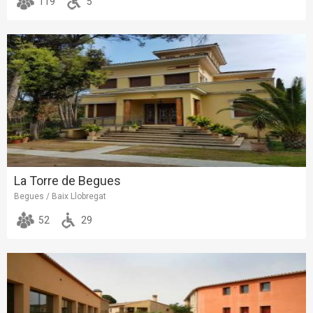
119
5
La Torre de Begues
Begues / Baix Llobregat
52
29