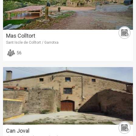
Mas Colltort
Sant Iscle de Colltort / Garrotxa
56
Can Joval