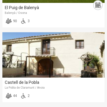
El Puig de Balenyà
Balenyà / Osona
90
3
Castell de la Pobla
La Pobla de Claramunt / Anoia
44
2