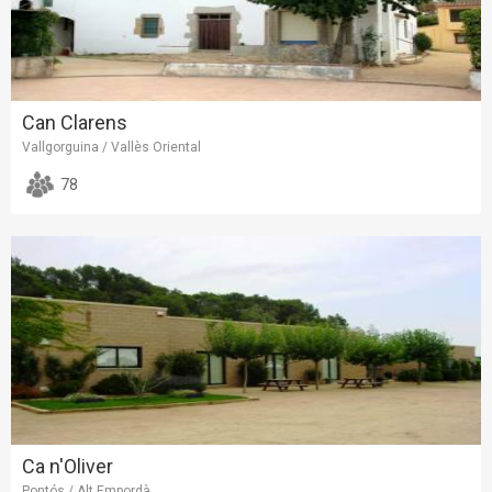
Can Clarens
Vallgorguina / Vallès Oriental
78
Ca n'Oliver
Pontós / Alt Empordà