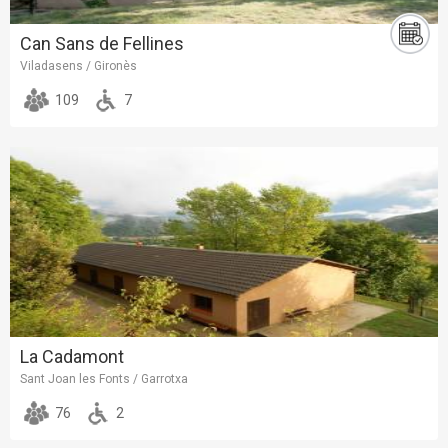
Can Sans de Fellines
Viladasens / Gironès
109
7
La Cadamont
Sant Joan les Fonts / Garrotxa
76
2