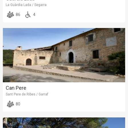
La Guàrdia Lada / Segarra
86
4
Can Pere
Sant Pere de Ribes / Garraf
80