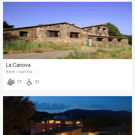
La Canova
Batet / Garrotxa
77
31