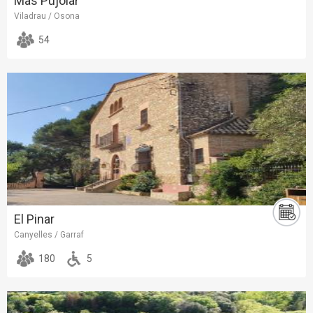
Mas Pujolar
Viladrau / Osona
54
El Pinar
Canyelles / Garraf
180
5