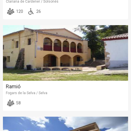
Clariana de Cardener / Solsonès
120
26
Ramió
Fogars de la Selva / Selva
58