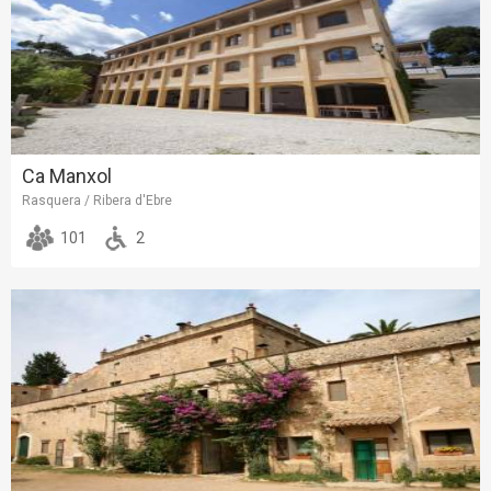
Ca Manxol
Rasquera / Ribera d'Ebre
101
2