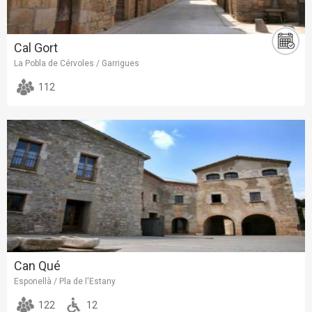
Cal Gort
La Pobla de Cérvoles / Garrigues
112
Can Qué
Esponellà / Pla de l'Estany
122
12