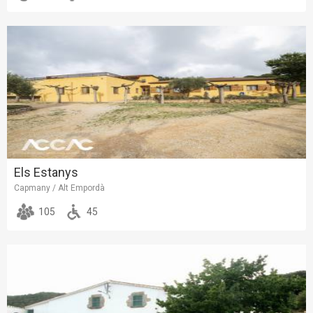
Els Estanys
Capmany / Alt Empordà
105
45