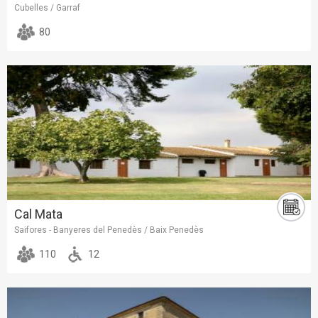
Cubelles / Garraf
80
Cal Mata
Saifores - Banyeres del Penedès / Baix Penedès
110
12