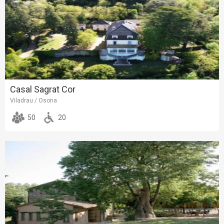
Casal Sagrat Cor
Viladrau / Osona
50
20